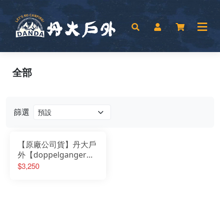
全部
篩選
【原廠公司貨】丹大戶
外【doppelganger】
日本營舞者225*220小
$3,250
庭院家庭三人帳(有車
庫) T3-82 綠