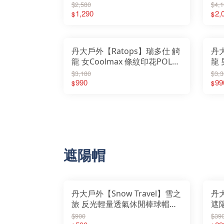
｜衣服｜短袖｜抗UV｜吸濕快
0B
$2,580
$4,1
乾｜POLO衫
1,290
｜
2,
$
$
丹大戶外【Ratops】瑞多仕 觭
丹大
龍 女Coolmax 條紋印花POLO
龍 
｜上衣｜衣服｜短袖｜抗UV｜
｜
$3,180
$3,3
吸濕快乾｜POLO衫
990
吸
99
$
$
遮陽帽
丹大戶外【Snow Travel】雪之
丹
旅 反光輕量透氣休閒棒球帽
遮
AH-34｜棒球帽｜休閒帽｜抗
│
$900
$39