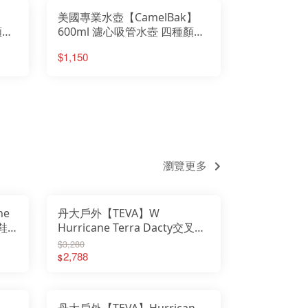
】
美國專業水壺【CamelBak】
顏色
600ml 濾心吸管水壺 四種顏色
可供選擇 型號 53284 粉紅
$1,150
瀏覽更多
ne
丹大戶外【TEVA】W
鞋
Hurricane Terra Dacty交叉織
│運
帶磁扣運動涼鞋 TV1169431│
$3,280
涼鞋│休閒鞋
2,788
$
丹大戶外【TEVA】Hurrican