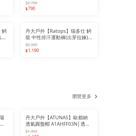
UV
領)｜衣服｜短袖｜圓領｜抗UV
$2,780
onStar 月星
untneer 山林休閒
｜吸濕快乾
790
$
ntane 英國服飾
NT-BELL 日本
RAKNIV 瑞典
緯23度
lgene萊勁水壺
than美國水壺系列
 觭
丹大戶外【Ratops】瑞多仕 觭
teIze美國創意達人
rth Eagle日本北鷹
LO
龍 中性排汗運動褲(出芽拉鍊)
oz 美國登山鞋
LO 瑞士服飾
V｜
｜褲子｜長褲｜慢跑｜中性｜
C 日本
$2,380
INEL 法國
抗UV｜運動褲｜吸濕快乾
1,190
tdoor Research
$
tdoor Active 山貓水壺
TDOORBASE
L CAMP
pig 黑皮豬
C 德國
MABE
tromax 德國煤油燈
imus 瑞典戶外用品
oCamping 領航家
rl Life 日本
cron
dge Line 韓國
tops台灣瑞多仕
gatta 英國
OME 美國鑄鐵烤具
瀏覽更多
INO 台灣犀牛
NSUI 山水
LOMON 防水鞋
OODA 台灣速可搭
TO 日本戶外
LK BAG 神客睡袋人
owPeak 日本戶外
陽
丹大戶外【ATUNAS】歐都納
owTravel 雪之旅
A TO SUMMIT
│可
透氣圓盤帽 A1AHFF03N│透氣
LIDLINE 德國
rayway 英國
│舒適│遮陽帽│漁夫帽│帽子
$1,450
M knives 刀具
undsgood 松十古
VA 多功能鞋