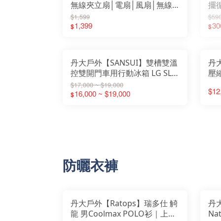
無線夾立扇│電扇│風扇│無線│
擺
可掛│可夾式│可桌立│四檔風
提
$1,599
$59
速│TYPE-C充電
1,399
收
30
$
$
丹大戶外【SANSUI】雙槽雙溫
丹大
控雙開門車用行動冰箱 LG SL-
壓縮
G35N/45N/55N 雙開門 移動冰
單槽
$17,000 ~ $19,000
$12
箱│冰箱│冰桶
16,000 ~ $19,000
│
$
防曬衣褲
丹大戶外【Ratops】瑞多仕 觭
丹大
龍 男Coolmax POLO衫｜上衣
Na