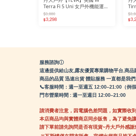
Terra Fi 5 Uni 女戶外機能運動
Ti
涼鞋 TV1099443│涼鞋│休閒鞋
TV
$3,880
$3,8
│機能鞋
3,298
趾
3,
$
$
服務諮詢ⓘ
這邊提供給山友,露友優質專業購物平台,商品
商品的品質 迅速出貨 體貼服務 一直都是我
📞客服時間：週一至週五 12:00–21:0
門市營業時間 : 週一至週日 12:00–21:00
請消費者注意，因電腦色差問題，如實際收
本店商品均與實體商店同步販售，為了避免
請下單前請先詢問是否有現貨~丹大戶外感謝
※瓦斯罐僅在門市販售，官網出貨商品皆不