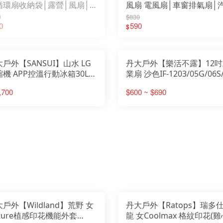
循環扇收納袋│露營│風扇│
風扇 電風扇│車窗排氣扇│
emirai
FE
ESKT 雪靴
Fe
ENO 美國
袋│循環扇│收納袋│循環扇
排氣扇│汽車排風扇│充電
0
$830
Fil
Easymain 衣力美
FI
FEUERHAND火手燈
納袋
0
扇
590
$
FOX
Fenix 戰術照明
GE
Filter017
Gs
FIT維特
Go
FOX 40
Go
GERBER貝爾求生系列
G
Gstove 柴爐
GO
Go Sport 慶城戶外
He
戶外【SANSUI】山水 LG
丹大戶外【樂活不露】12吋
GoPace山林者
Ho
GUN多功能隨身包
I-
機 APP控溫行動冰箱30L
業扇 沙色IF-1203/05G/06S
GOODGOODS
JI
Healthy Bag 寶背包
JE
 送露營推車 SL-G30│露營
綠/黑色 電風扇│工業風扇│
Hot Camp 韓國露營
JU
I-M 防護用品
,700
$600 ~ $690
KA
JIALORNG嘉隆
行動冰箱
營│風扇│桌扇
KE
JETBeam 美國照明
KE
JUZCOOL艾比酷
Ki
KAZMI 韓國
Kl
KEY-BAK 美國鑰匙圈
KO
KEEN 護趾涼鞋
KO
KiteLamp汽化燈爐
Ke
KleanKanteen 水瓶
K2
KOMPERDELL登山杖
KA
KOVEA 韓國
LA
Kershaw刀具
La
K2 柯二
LA
KAMAKURA TENMAKU
LA
LAFUMA 法國
LE
Laken 西班牙水壺
LE
LASKO 美國
LE
LASTING 捷克
LI
LEATHERMAN工具鉗
Li
LED LENSER 德國
Lo
LEKI 德國登山杖
LO
LIGHT MY FIRE瑞典
LO
Litume 意都美
LO
Lodge 美國
戶外【Wildland】荒野 女
丹大戶外【Ratops】瑞多仕
LO
LOGOS 日本露營
LP
LOHA&CAMP 樂活不露
ture植感印花機能外套
龍 女Coolmax 格紋印花(
M
LOWA 專業登山鞋
ME
LOTUS BELLE 英國
MI