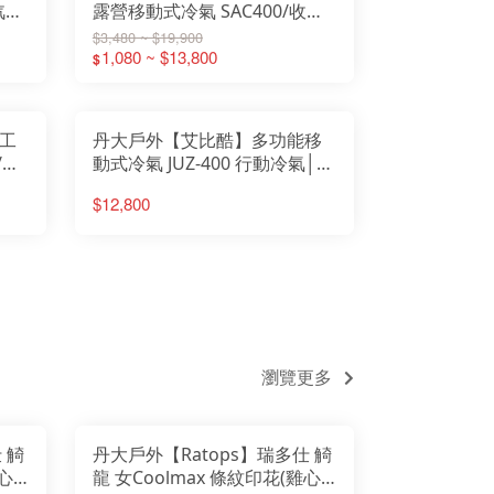
汽車
露營移動式冷氣 SAC400/收納
UERHAND火手燈
nix 戰術照明
排風
袋│行動冷氣│行動空調│水冷
$3,480 ~ $19,900
ter017
T維特
氣扇│風扇│立扇
1,080 ~ $13,800
$
 40
RBER貝爾求生系列
tove 柴爐
 Sport 慶城戶外
Pace山林者
UN多功能隨身包
ODGOODS
althy Bag 寶背包
工
丹大戶外【艾比酷】多功能移
t Camp 韓國露營
M 防護用品
/軍
動式冷氣 JUZ-400 行動冷氣│行
ALORNG嘉隆
TBeam 美國照明
露
動空調│水冷氣扇│風扇│立扇
ZCOOL艾比酷
$12,800
ZMI 韓國
Y-BAK 美國鑰匙圈
EN 護趾涼鞋
teLamp汽化燈爐
eanKanteen 水瓶
MPERDELL登山杖
VEA 韓國
rshaw刀具
 柯二
MAKURA TENMAKU
FUMA 法國
ken 西班牙水壺
SKO 美國
STING 捷克
ATHERMAN工具鉗
D LENSER 德國
瀏覽更多
KI 德國登山杖
GHT MY FIRE瑞典
tume 意都美
dge 美國
GOS 日本露營
HA&CAMP 樂活不露
WA 專業登山鞋
 觭
丹大戶外【Ratops】瑞多仕 觭
TUS BELLE 英國
support美國護具
雞心
龍 女Coolmax 條紋印花(雞心
AMMUT 瑞士長毛象
RRELL 水陸休閒鞋
LLET 法國米列