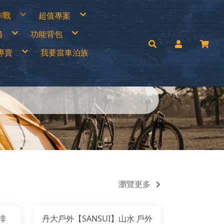
作戰
超值專案
專區
買一送一
備
功能背包
衣褲
中秋加碼特價
帽
超值出清商品
手套
超值促銷專區
兒童背包
補給專區
超值露營裝備
專賣
我要當車泊族
│瓦斯燈│汽化燈
30L以下背包
涼鞋
超值露營者品牌特賣
燈
30~45L中型背包
Wildland荒野2022春夏新品
零件專區
45L以上大型背包│登山背包
活動商品
mai
手電筒
登山背架
c’Teryx 始祖鳥
斜背包│胸前包│登山配件包
ISI城市綠洲
腰包│護照包│盥洗包
AM
防盜包
背包套
UNAS 歐都納
rrack 09 巴洛克零玖
ack Diamond 登山杖
FF 西班牙頭巾
llRock 韓國
mping Ace 野樂
mging Bar 露營生活道具
mping Scape 韓國露營
T 皮鞋皮靴
ptain Stag 鹿牌
nvasCamp 鐘型帳篷
melBak美國水壺
C 風麋露
aco 涼鞋
ghlans 加拿大戶外
leman 美國戶外
KT刀具
press Creek賽普勒斯
inook
瀏覽更多
RN TOUGH機能襪
uter 德國
 JAN 台灣製
H 敦華
oFlow
rai
KT 雪靴
排
丹大戶外【SANSUI】山水 戶外
O 美國
symain 衣力美