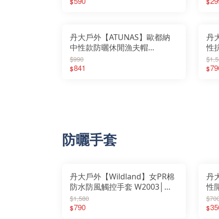
UV｜吸濕排汗｜輕量透氣
590
29
$
$
丹大戶外【ATUNAS】歐都納
丹大
中性款防曬休閒漁夫帽
性抗
A1AHFF01N｜帽子｜遮陽帽｜
帽
$990
$1,5
漁夫帽｜雙面帽｜防水｜雙面
841
登
79
$
$
戴
防曬手套
丹大戶外【Wildland】女PR棉
丹大
防水防風觸控手套 W2003│保
性
暖│防風│騎士手套│保暖手套│
長度
$1,580
$70
防曬手套│工作手套
790
中
35
$
$