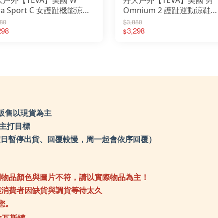
rra Sport C 女護趾機能涼鞋
Omnium 2 護趾運動涼鞋
1166310│涼鞋│休閒鞋│護
TV1019180│涼鞋│休閒鞋
80
$3,880
運動涼鞋
298
指運動涼鞋
3,298
$
販售以現貨為主
們主打目標
0（例假日暫停出貨、回覆較慢，周一起會依序回覆）
到物品顏色與圖片不符，請以實際物品為主！
讓消費者因缺貨與調貨等待太久
您。
含瓦斯罐