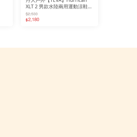
XLT 2 男款水陸兩用運動涼鞋
│護
1019234 峽谷圖騰藍橘 鞋子│
$2,533
涼鞋│休閒鞋
2,180
$