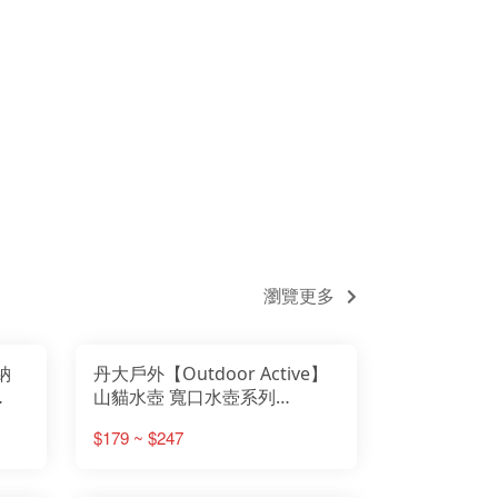
瀏覽更多
納
丹大戶外【Outdoor Active】
山貓水壺 寬口水壺系列
400/500/600/1000cc 瓶罐│水
$179 ~ $247
瓶│水杯