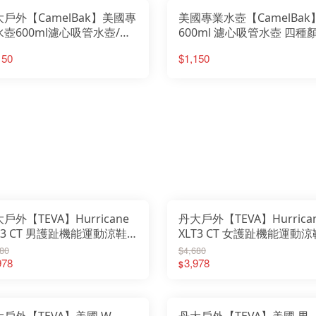
戶外【CamelBak】美國專
美國專業水壺【CamelBak
水壺600ml濾心吸管水壺/濾
600ml 濾心吸管水壺 四種
水質/乾淨純淨/單車水瓶
可供選擇 型號 53285 淺藍
150
$1,150
537 青藍
戶外【TEVA】Hurricane
丹大戶外【TEVA】Hurrica
T3 CT 男護趾機能運動涼鞋
XLT3 CT 女護趾機能運動涼
1173721│涼鞋│休閒鞋│運
TV1173723│涼鞋│休閒鞋
80
$4,680
鞋
978
動鞋
3,978
$
大戶外【TEVA】美國 W
丹大戶外【TEVA】美國 男