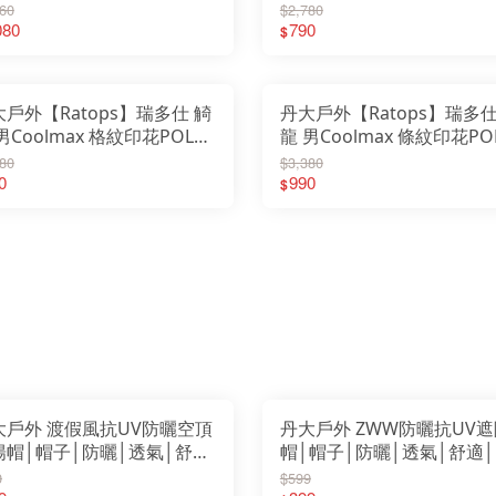
51905｜外套｜快乾｜輕薄
領)｜衣服｜短袖｜圓領｜抗
LPsupport美國護具
60
$2,780
Mo
MAMMUT 瑞士長毛象
Mo
抗UV｜吸濕快乾
080
｜吸濕快乾
790
MERRELL 水陸休閒鞋
$
Mo
MILLET 法國米列
MO
MoonStar 月星
MO
Mountneer 山林休閒
N9
Montane 英國服飾
北
MONT-BELL 日本
Na
MORAKNIV 瑞典
Na
N9
戶外【Ratops】瑞多仕 觭
丹大戶外【Ratops】瑞多仕
Ni
北緯23度
No
Nalgene萊勁水壺
男Coolmax 格紋印花POLO
龍 男Coolmax 條紋印花PO
Ob
Nathan美國水壺系列
OD
NiteIze美國創意達人
上衣｜衣服｜短袖｜抗UV｜
｜上衣｜衣服｜短袖｜抗U
OG
80
$3,380
North Eagle日本北鷹
OP
Oboz 美國登山鞋
濕快乾｜POLO衫
0
吸濕快乾｜POLO衫
990
Ou
$
ODLO 瑞士服飾
Ou
OGC 日本
OU
OPINEL 法國
OW
Outdoor Research
Oz
Outdoor Active 山貓水壺
PA
OUTDOORBASE
PA
OWL CAMP
Pe
Ozpig 黑皮豬
Pr
PAC 德國
Pr
PAMABE
Pea
Petromax 德國煤油燈
pe
Primus 瑞典戶外用品
Ri
ProCamping 領航家
Ra
Pearl Life 日本
Re
pecron
R
Ridge Line 韓國
RH
Ratops台灣瑞多仕
SA
Regatta 英國
SA
ROME 美國鑄鐵烤具
SC
RHINO 台灣犀牛
SO
SANSUI 山水
SE
SALOMON 防水鞋
Sn
大戶外 渡假風抗UV防曬空頂
丹大戶外 ZWW防曬抗UV遮
SCOODA 台灣速可搭
Sn
SOTO 日本戶外
SE
SELK BAG 神客睡袋人
陽帽│帽子│防曬│透氣│舒適
帽│帽子│防曬│透氣│舒適
SO
SnowPeak 日本戶外
Sp
SnowTravel 雪之旅
遮陽帽│抗UV
拆式│遮陽帽│抗UV
0
$599
SR
SEA TO SUMMIT
So
SOLIDLINE 德國
TE