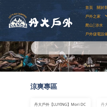
首頁
關於
購
戶外之家
退
常
防
登山用帳
爬山│涉水
露營帳篷
露營客廳帳
蚊帳│吊床
中高筒登
睡袋│毛毯
戶外儲電設
低筒健行
睡墊│枕頭
登山杖
車邊帳│車
襪子
車用床墊
移動式電源
越野跑鞋
風扇
運動涼鞋│
暖風扇│暖
水陸兩用
綁腿│鞋墊
雪鞋
雨鞋
涼爽專區
丹大戶外【LUYING】Mori DC
丹大