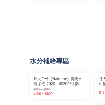
水分補給專區
丹大戶外【Nalgene】寬嘴水
丹大
壺 多色 2020、682023｜防漏
山貓
｜耐用｜運動水壺｜不含BPA｜
N1
$500 ~ $750
$13
Tritan材質
400 ~ $600
$