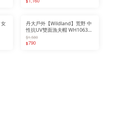
1,160
$
S 迪克斯
 earth
aser 瑞士精品軍錶
avelon 美國防盜包
uvii 台灣品牌
IFLAME 日本
nlife taiwan 生活美學
 女
丹大戶外【Wildland】荒野 中
lkplus 織步加
terbox 美國水壺
性抗UV雙面漁夫帽 WH1063│
nLiang 文樑
nger瑞士
舌帽
帽子│遮陽帽│漁夫帽│棒球帽│
$1,580
oleEarth
ldFun 野放
登山帽│防曬帽
790
$
ldland台灣荒野
osah 有鬆
BWAY 台灣
mberlan 義大利
xy 涼鞋
PPO精緻配件
YING 森之露