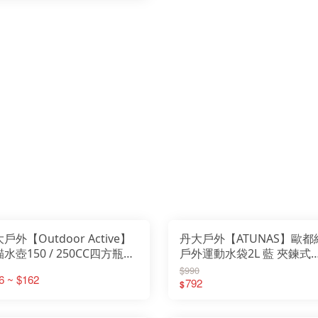
戶外【Outdoor Active】
丹大戶外【ATUNAS】歐都
水壺150 / 250CC四方瓶
戶外運動水袋2L 藍 夾鍊式
50 / N250 白色│水瓶│瓶子
A1KTDD01N/旋蓋式
$990
6 ~ $162
A1KTCC10N│水袋│水壺
792
$