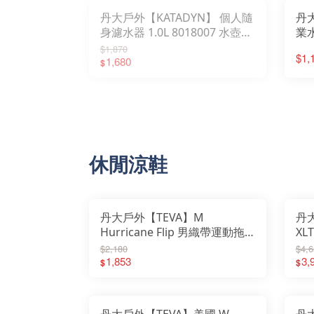
丹大戶外【KATADYN】 個人隨
丹大
身濾水器 1.0L 8018007 水壺│
業
水袋│運動水壺│水瓶│水杯
淨
$1,870
$1,
1,680
53
$
休閒涼鞋
丹大戶外【TEVA】M
丹大
Hurricane Flip 男織帶運動拖
XL
鞋 TV1169492│涼鞋│拖鞋│休
TV
$2,180
$4,6
閒鞋│運動鞋
1,853
動
3,
$
$
丹大戶外【TEVA】美國 W
丹