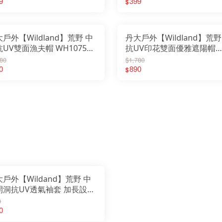
9
399
$
Sprayway 英國
TK
SRM knives 刀具
the
Soundsgood 松十古
Tr
TEVA 多功能鞋
Tr
TKS 迪克斯
Tr
the earth
UN
Traser 瑞士精品軍錶
Va
戶外【Wildland】荒野 中
丹大戶外【Wildland】荒野
Travelon 美國防盜包
Wa
Truvii 台灣品牌
Wa
UV雙面漁夫帽 WH1075│
抗UV印花雙面優雅遮陽帽
UNIFLAME 日本
We
Vanlife taiwan 生活美學
We
Walkplus 織步加
子│遮陽帽│鴨舌帽│棒球帽│
WH1065│帽子│遮陽帽│鴨
80
$1,780
Wh
Waterbox 美國水壺
Wi
WenLiang 文樑
山帽│防曬帽
0
│棒球帽│登山帽│防曬帽
890
$
Wi
Wenger瑞士
Wo
WholeEarth
ZA
WildFun 野放
Za
Wildland台灣荒野
Za
Woosah 有鬆
ZI
ZABWAY 台灣
LU
Zamberlan 義大利
Zaxy 涼鞋
ZIPPO精緻配件
LUYING 森之露
戶外【Wildand】荒野 中
開洞抗UV透氣袖套 加長設計
至手背 多色可選 W1801│
0
性│透氣│袖套
0