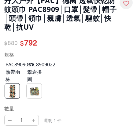
丹大戶外【PAC】德國 透氣快乾防
蚊頭巾 PAC8909│口罩│髮帶│帽子
│頭帶│領巾│親膚│透氣│驅蚊│快
乾│抗UV
792
880
$
$
規格
PAC8909021
PAC8909022
熱帶雨
攀岩拼
林
圖
數量
–
+
還剩 1 件