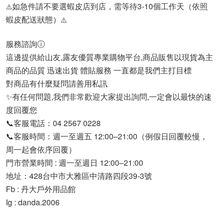
如急件請不要選蝦皮店到店，需等待3-10個工作天（依照
⚠️
蝦皮配送狀態）
⚠️
服務諮詢ⓘ
這邊提供給山友,露友優質專業購物平台,商品販售以現貨為主
商品的品質 迅速出貨 體貼服務 一直都是我們主打目標
對商品有什麼疑問請善用私訊
✨有任何問題,我們非常歡迎大家提出詢問,一定會以最快的速
度回覆您
📞客服電話：04 2567 0228
📞客服時間：週一至週五 12:00–21:00（例假日回覆較慢，
周一起會依序回覆）
門市營業時間 : 週一至週日 12:00–21:00
地址：428台中市大雅區中清路四段39-3號
Fb : 丹大戶外用品館
Ig : danda.2006