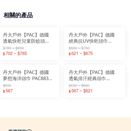
相關的產品
丹大戶外【PAC】德國
丹大戶外【PAC】德國
透氣快乾兒童防蚊頭
經典抗UV快乾頭巾
PAC8913│口罩│髮帶│帽
PAC8890│口罩│髮帶│帽
$780 ~ $850
$690 ~ $750
子│頭帶│領巾│低敏│透
702 ~ $765
子│頭帶│領巾│透氣│抗
621 ~ $675
$
$
氣│驅蚊│快乾│抗UV
臭│快乾│抗UV
丹大戶外【PAC】德國
丹大戶外【PAC】德國
夢想海洋頭巾 PAC8834│
透氣排汗經典頭巾
髮帶│圍脖│領巾│頭帶│
PAC8810│口罩│髮帶│帽
$630
$630 ~ $690
頭巾│口罩│透氣│快乾│
567
子│頭帶│領巾│透氣│抗
567 ~ $621
$
$
抗臭│無縫頭巾
臭│快乾│抗UV