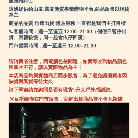
服務諮詢ⓘ
這邊提供給山友,露友優質專業購物平台,商品販售以現貨
為主
商品的品質 迅速出貨 體貼服務 一直都是我們主打目標
📞客服時間：週一至週五 12:00–21:00（例假日暫停出
貨、回覆較慢，周一起會依序回覆）
門市營業時間 : 週一至週日 12:00–21:00
請消費者注意，因電腦色差問題，如實際收到物品顏色
與圖片不符，請以實際物品為主！
本店商品均與實體商店同步販售，為了避免讓消費者因
缺貨與調貨等待太久
請下單前請先詢問是否有現貨~丹大戶外感謝您。
※瓦斯罐僅在門市販售，官網出貨商品皆不含瓦斯罐