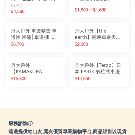
71457622 帳篷│家庭
大)CAR-006│天幕│車
$9,500
$1,500 ~ $1,680
帳│車邊帳│大帳篷│衛
4,560
泊│帳篷│車尾帳│不落
$
浴帳│萬用帳
地車尾帳
丹大戶外 車邊精靈 車
丹大戶外【the
邊帳 帳篷│車邊棚│家
earth】兩用車邊天幕
庭帳│大帳篷│衛浴帳│
TECPDC8 黑/象牙白/
$6,700
$2,380
客廳帳│沙灘帳│天幕帳
軍綠/綠迷彩 客廳帳│帳
篷│車邊帳│車尾帳│收
納
丹大戶外
丹大戶外【Terzo】日
【KAMAKURA
本 EA314 氣柱式車邊
TENMAKU】國家地理
帳 車邊帳│帳篷│客廳
$15,800
$14,650
頻道x鎌倉天幕 P4 聯名
帳│車尾帳│天幕│車邊
限量款 客廳帳｜連接帳
棚│淋浴帳
篷｜露營帳篷｜帳篷
服務諮詢ⓘ
這邊提供給山友,露友優質專業購物平台,商品販售以現貨