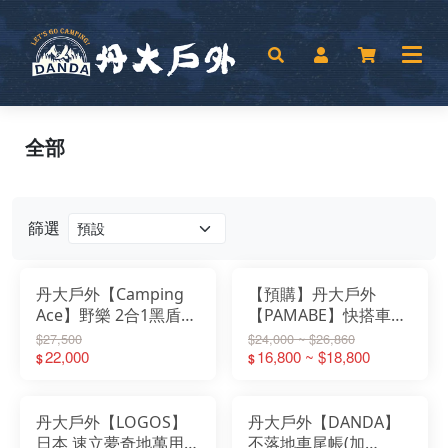
全部
篩選
丹大戶外【Camping
【預購】丹大戶外
Ace】野樂 2合1黑盾充
【PAMABE】快搭車尾
氣車尾帳650 ARC-
帳 連接布3種尺寸│車
$27,500
$24,000 ~ $26,860
648│帳篷│車尾帳│充
22,000
露│露營│車尾帳│車後
16,800 ~ $18,800
$
$
氣帳│多功能車尾帳
帳│快搭帳│秒開帳
丹大戶外【LOGOS】
丹大戶外【DANDA】
日本 速立夢奇地萬用帳
不落地車尾帳(加