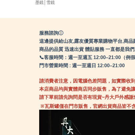
墨鏡│雪鏡
服務諮詢ⓘ
這邊提供給山友,露友優質專業購物平台,商品
商品的品質 迅速出貨 體貼服務 一直都是我
📞客服時間：週一至週五 12:00–21:0
門市營業時間 : 週一至週日 12:00–21:00
請消費者注意，因電腦色差問題，如實際收
本店商品均與實體商店同步販售，為了避免
請下單前請先詢問是否有現貨~丹大戶外感謝
※瓦斯罐僅在門市販售，官網出貨商品皆不