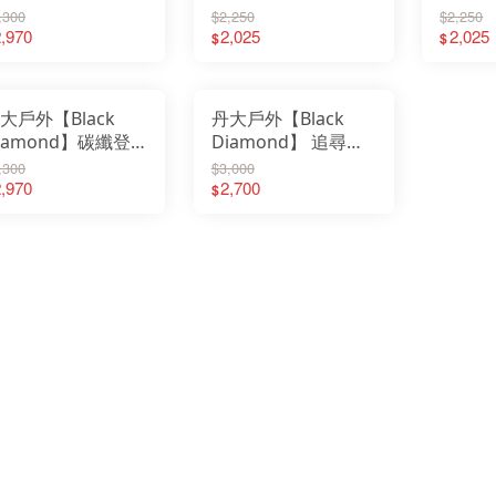
emirai
山杖 PURSUIT
TRAIL CORK登山杖
CORK
,300
$2,250
$2,250
FE
ESKT 雪靴
Fe
ENO 美國
HOCK 110068 健行
,970
112527 登山健行︱
2,025
登山健
2,025
$
$
Fil
Easymain 衣力美
FI
FEUERHAND火手燈
｜登山杖｜手杖
行走輔助︱登山杖︱
︱登山
FOX
Fenix 戰術照明
GE
Filter017
手杖
杖
Gs
FIT維特
Go
FOX 40
Go
GERBER貝爾求生系列
G
大戶外【Black
丹大戶外【Black
Gstove 柴爐
GO
Go Sport 慶城戶外
He
iamond】碳纖登
Diamond】 追尋登
GoPace山林者
Ho
GUN多功能隨身包
I-
杖
山杖 PURSUIT
GOODGOODS
,300
$3,000
JI
Healthy Bag 寶背包
JE
Hot Camp 韓國露營
12514/112515 男
,970
110066 健行杖｜登
2,700
$
JU
I-M 防護用品
KA
JIALORNG嘉隆
軍綠/女款酒紅 登
山杖｜手杖｜拐杖
KE
JETBeam 美國照明
KE
JUZCOOL艾比酷
健行｜登山杖
Ki
KAZMI 韓國
Kl
KEY-BAK 美國鑰匙圈
KO
KEEN 護趾涼鞋
KO
KiteLamp汽化燈爐
Ke
KleanKanteen 水瓶
K2
KOMPERDELL登山杖
KA
KOVEA 韓國
LA
Kershaw刀具
La
K2 柯二
LA
KAMAKURA TENMAKU
LA
LAFUMA 法國
LE
Laken 西班牙水壺
LE
LASKO 美國
LE
LASTING 捷克
LI
LEATHERMAN工具鉗
Li
LED LENSER 德國
Lo
LEKI 德國登山杖
LO
LIGHT MY FIRE瑞典
LO
Litume 意都美
LO
Lodge 美國
LO
LOGOS 日本露營
LP
LOHA&CAMP 樂活不露
M
LOWA 專業登山鞋
ME
LOTUS BELLE 英國
MI