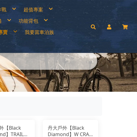
作戰
超值專案
專區
買一送一
備
功能背包
衣褲
中秋加碼特價
帽
超值出清商品
手套
超值促銷專區
兒童背包
補給專區
超值露營裝備
專賣
我要當車泊族
│瓦斯燈│汽化燈
30L以下背包
涼鞋
超值露營者品牌特賣
燈
30~45L中型背包
Wildland荒野2022春夏新品
零件專區
45L以上大型背包│登山背包
活動商品
mai
手電筒
登山背架
c’Teryx 始祖鳥
斜背包│胸前包│登山配件包
ISI城市綠洲
腰包│護照包│盥洗包
AM
防盜包
背包套
UNAS 歐都納
rrack 09 巴洛克零玖
ack Diamond 登山杖
FF 西班牙頭巾
llRock 韓國
mping Ace 野樂
mging Bar 露營生活道具
mping Scape 韓國露營
T 皮鞋皮靴
ptain Stag 鹿牌
nvasCamp 鐘型帳篷
melBak美國水壺
C 風麋露
aco 涼鞋
ghlans 加拿大戶外
leman 美國戶外
KT刀具
press Creek賽普勒斯
inook
RN TOUGH機能襪
uter 德國
 JAN 台灣製
H 敦華
oFlow
【Black
丹大戶外【Black
rai
KT 雪靴
nd】TRAIL
Diamond】W CRAG
O 美國
symain 衣力美