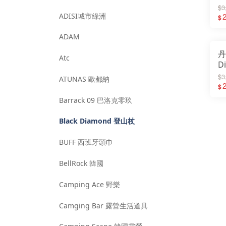
登
$3
ADISI城市綠洲
S
2
$
杖
ADAM
丹
Atc
D
山
$3
ATUNAS 歐都納
1
2
$
款
Barrack 09 巴洛克零玖
山
Black Diamond 登山杖
BUFF 西班牙頭巾
BellRock 韓國
Camping Ace 野樂
Camging Bar 露營生活道具