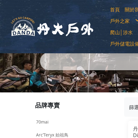
首頁
關於
購
戶外之家
退
常
防
登山用帳
爬山│涉水
露營帳篷
露營客廳帳
蚊帳│吊床
中高筒登
睡袋│毛毯
戶外儲電設
低筒健行
睡墊│枕頭
登山杖
車邊帳│車
襪子
車用床墊
移動式電源
越野跑鞋
風扇
運動涼鞋│
暖風扇│暖
水陸兩用
綁腿│鞋墊
雪鞋
雨鞋
品牌專賣
篩
70mai
丹
Arc’Teryx 始祖鳥
D