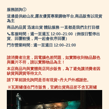
服務諮詢ⓘ
這邊提供給山友,露友優質專業購物平台,商品販售以現貨
為主
商品的品質 迅速出貨 體貼服務 一直都是我們主打目標
📞客服時間：週一至週五 12:00–21:00（例假日暫停出
貨、回覆較慢，周一起會依序回覆）
門市營業時間 : 週一至週日 12:00–21:00
請消費者注意，因電腦色差問題，如實際收到物品顏色
與圖片不符，請以實際物品為主！
本店商品均與實體商店同步販售，為了避免讓消費者因
缺貨與調貨等待太久
請下單前請先詢問是否有現貨~丹大戶外感謝您。
※瓦斯罐僅在門市販售，官網出貨商品皆不含瓦斯罐