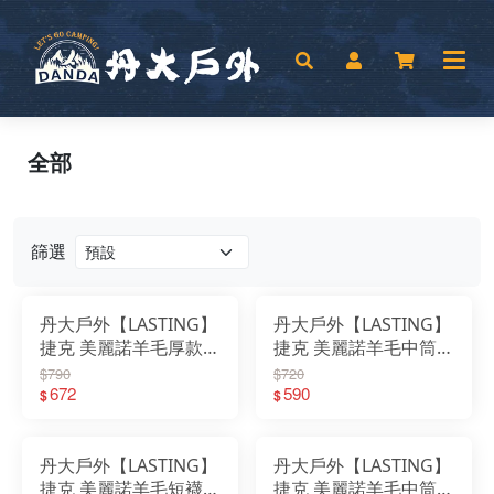
全部
篩選
丹大戶外【LASTING】
丹大戶外【LASTING】
捷克 美麗諾羊毛厚款中
捷克 美麗諾羊毛中筒健
筒健行襪 LT-FWN 灰
行襪 LT-FWR 灰黑/深藍
$790
$720
黑/深藍│襪子│登山襪│
672
│襪子│登山襪│羊毛襪
590
$
$
羊毛襪│毛巾襪│中筒襪
│毛巾襪│中筒襪
丹大戶外【LASTING】
丹大戶外【LASTING】
捷克 美麗諾羊毛短襪
捷克 美麗諾羊毛中筒健