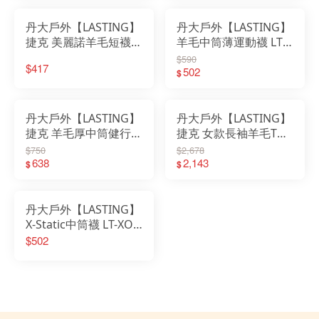
丹大戶外【LASTING】
丹大戶外【LASTING】
捷克 美麗諾羊毛短襪
羊毛中筒薄運動襪 LT-
桃紅/黑 LT-WDL│襪子
TNW 桃紅/黑/黃綠│襪
$590
$417
│短襪│毛襪│運動襪│
子│保暖襪│中筒襪│運
502
$
船型襪│羊毛襪
動襪│機能襪│羊毛襪
丹大戶外【LASTING】
丹大戶外【LASTING】
捷克 羊毛厚中筒健行襪
捷克 女款長袖羊毛T恤
LT-TWP 卡其條/黑灰條
LT-LADA 黑/深紫紅│長
$750
$2,678
紋 襪子│中筒襪│羊毛
638
袖│羊毛│T恤│保暖│內
2,143
$
$
襪│登山襪│長襪
層衣
丹大戶外【LASTING】
X-Static中筒襪 LT-XOL
黑、淺灰｜襪子｜透氣
$502
｜抗菌｜除臭｜銀纖維
｜中筒襪