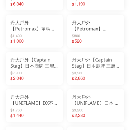
4mm厚鍋壁/電磁爐可
6,340
WE2KDJ13｜烤盤｜烤
1,190
$
$
用 ST-908｜平底鍋｜
肉夾｜吐司夾｜熱壓吐
荷蘭鍋
司
丹大戶外
丹大戶外
【Petromax】單柄琺
【Petromax】
瑯鍋 白/黑 0.5L/1L 通
ENAMEL BOWLS 琺瑯
$1,400
$800
過歐盟食品安全認證
1,060
碗2入 白/黑 px-bowl-
520
$
$
px-panen 鍋子│牛奶
w/px-bow-s
鍋
丹大戶外【Captain
丹大戶外【Captain
Stag】日本鹿牌 三層
Stag】日本鹿牌 三層
鋼鍋具組17cm M-
鋼鍋具組23cm M-
$2,900
$3,980
8606｜鍋子｜鋼鍋｜鍋
2,040
8604｜鍋子｜鋼鍋｜鍋
2,860
$
$
具組｜三層鍋具
具組｜三層鍋具
丹大戶外
丹大戶外
【UNIFLAME】DX不失
【UNIFLAME】日本 折
敗煮飯鍋 小 U660331
疊三角煙燻烤箱
$1,760
$3,200
｜炊具｜露營｜飯鍋｜
1,440
U665978｜野炊｜露營
2,280
$
$
簡易炊具
｜烤箱｜可折疊｜烤肉
架｜焚火台｜煙燻烤箱