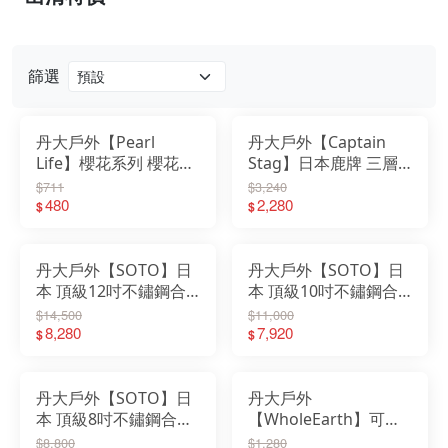
篩選
丹大戶外【Pearl
丹大戶外【Captain
Life】櫻花系列 櫻花琺
Stag】日本鹿牌 三層
瑯15cm雙耳鍋(附玻璃
鋼煮米鍋 UH-4001｜
$711
$3,240
蓋及收納蓋) HB-2131
480
燉鍋｜湯鍋｜簡易炊具
2,280
$
$
｜琺瑯｜雙耳鍋
丹大戶外【SOTO】日
丹大戶外【SOTO】日
本 頂級12吋不鏽鋼合
本 頂級10吋不鏽鋼合
金平底鍋/中秋荷蘭鍋
金平底鍋/中秋荷蘭鍋
$14,500
$11,000
4mm厚鍋壁/電磁爐可
8,280
4mm厚鍋壁/電磁爐可
7,920
$
$
用 ST-912｜平底鍋｜
用 ST-910｜平底鍋｜
荷蘭鍋
荷蘭鍋
丹大戶外【SOTO】日
丹大戶外
本 頂級8吋不鏽鋼合金
【WholeEarth】可分
平底鍋/中秋荷蘭鍋
離萬用烤盤 黑色
$8,800
$1,280