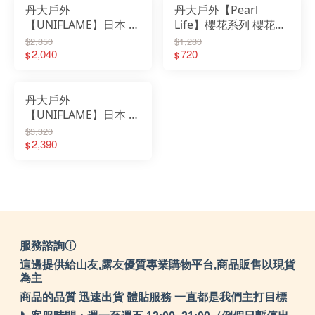
丹大戶外
丹大戶外【Pearl
【UNIFLAME】日本 一
Life】櫻花系列 櫻花琺
單位焚火爐 U682999
瑯手沖壺1.1L HB-2135
$2,850
$1,280
｜烤肉｜野炊｜露營｜
2,040
｜琺瑯｜茶壺｜咖啡壺
720
$
$
烤肉架｜焚火台｜野外
｜手沖壺
爐炊
丹大戶外
【UNIFLAME】日本 不
鏽鋼火箭爐 U682982
$3,320
｜烤肉｜野炊｜露營｜
2,390
$
烤肉架｜焚火台｜野外
爐炊
服務諮詢ⓘ
這邊提供給山友,露友優質專業購物平台,商品販售以現貨
為主
商品的品質 迅速出貨 體貼服務 一直都是我們主打目標