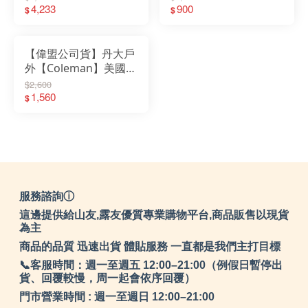
露營照明燈｜營燈｜立
4,233
營燈 紅 CM-27296｜露
900
$
$
燈｜夜燈｜露營
營燈
【偉盟公司貨】丹大戶
外【Coleman】美國
CPX6 倒掛式LED營燈
$2,600
III CM-27302｜營燈｜
1,560
$
立燈｜露營燈
服務諮詢ⓘ
這邊提供給山友,露友優質專業購物平台,商品販售以現貨
為主
商品的品質 迅速出貨 體貼服務 一直都是我們主打目標
📞客服時間：週一至週五 12:00–21:00（例假日暫停出
貨、回覆較慢，周一起會依序回覆）
門市營業時間 : 週一至週日 12:00–21:00