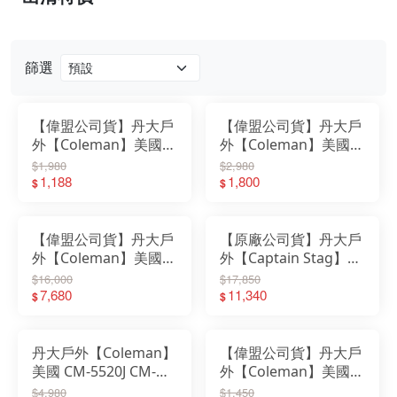
篩選
【偉盟公司貨】丹大戶
【偉盟公司貨】丹大戶
外【Coleman】美國
外【Coleman】美國
伸縮型暖光LED照明
CPX6 復古LED營燈 香
$1,980
$2,980
燈/CM-7796 ｜營燈｜
1,188
檳金/暖冷光/CM-6969
1,800
$
$
立燈｜夜燈｜露營燈
營燈｜LED營燈
【偉盟公司貨】丹大戶
【原廠公司貨】丹大戶
外【Coleman】美國透
外【Captain Stag】日
氣網屋大客廳帳380勃
本鹿牌 EX GEAR 5-6人
$16,000
$17,850
根地/挑高室高/炊事帳
7,680
隧道帳 UA-17│帳篷│
11,340
$
$
CM-27291｜客廳帳
露營
丹大戶外【Coleman】
【偉盟公司貨】丹大戶
美國 CM-5520J CM-
外【Coleman】美國
5521J 2500北極星瓦斯
BATTERYLOCK PUSH
$4,980
$1,450