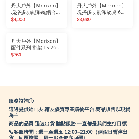
丹大戶外【Morixon】
丹大戶外【Morixon】
塊搭多功能系統鋁合金
塊搭多功能系統桌 6片
桌 8片 MT-2A
MT-1A-6
$4,200
$3,680
丹大戶外【Morixon】
配件系列 掛架 TS-26-1
毛巾架│組合架│戶外餐
$760
桌配件│露營桌│組合桌
│拼接桌
服務諮詢ⓘ
這邊提供給山友,露友優質專業購物平台,商品販售以現貨
為主
商品的品質 迅速出貨 體貼服務 一直都是我們主打目標
📞客服時間：週一至週五 12:00–21:00（例假日暫停出
貨、回覆較慢，周一起會依序回覆）