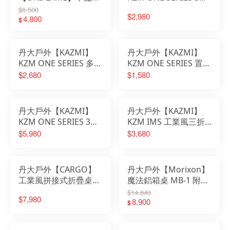
炊事桌 U611784｜野
｜露營桌｜桌子｜S桌
$6,500
$2,980
炊｜露營｜炊事桌｜露
4,800
｜拼接桌｜鋁合金桌
$
營桌
丹大戶外【KAZMI】
丹大戶外【KAZMI】
KZM ONE SERIES 多功
KZM ONE SERIES 置物
能吊掛架｜吊掛架｜多
層板｜層板｜置物層板
$2,680
$1,580
功能吊掛架
｜置物架｜鋁合金層板
丹大戶外【KAZMI】
丹大戶外【KAZMI】
KZM ONE SERIES 3單
KZM IMS 工業風三折
位桌｜露營桌｜桌子｜
燒烤桌 K23T3U07│桌
$5,980
$3,680
拼接桌｜鋁合金桌
子│野餐│摺疊桌│折疊
桌│露營桌│烤肉桌
丹大戶外【CARGO】
丹大戶外【Morixon】
工業風拼接式折疊桌│
魔法鋁箱桌 MB-1 附贈
露營│桌子│工業風│拼
掛架 黑/綠/灰 桌子│木
$14,840
$7,980
接桌│摺疊桌│露營桌│
桌│摺疊桌│折疊桌│露
8,900
$
蛋捲桌│戰術桌│軍風野
營桌│鋁箱桌
營桌