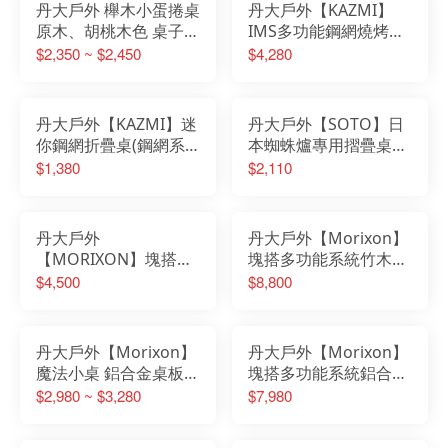
丹大戶外 櫸木小蛋捲桌
丹大戶外【KAZMI】
原木、胡桃木色 桌子│
IMS多功能鋼網燒烤桌
折疊桌│小桌│餐桌│木
含收納袋 K20T3U006│
$2,350 ~ $2,450
$4,280
桌│露營桌
露營│烤肉│鋼桌│桌子
│折疊桌│露營桌│燒烤
桌
丹大戶外【KAZMI】迷
丹大戶外【SOTO】日
你鋼網折疊桌(鋼網系
本蜘蛛爐專用摺疊桌
列) K8T3U011｜露營
ST-3107 桌子｜摺疊桌
$1,380
$2,110
｜桌子｜摺疊桌｜鋼網
｜小桌｜露營桌｜折疊
桌｜露營桌｜折疊桌
桌｜餐桌｜鋁桌
丹大戶外
丹大戶外【Morixon】
【MORIXON】塊搭多
塊搭多功能系統竹木桌
功能系統竹木桌 8片
套組 MT-3B
$4,500
$8,800
MT-2B 桌子│系統桌│
木桌│折疊桌
丹大戶外【Morixon】
丹大戶外【Morixon】
魔法小桌 鋁合金桌板
塊搭多功能系統鋁合金
MT-5A、橡木桌板MT-
桌套組 MT-3A 桌子│摺
$2,980 ~ $3,280
$7,980
5B、蛋捲桌板MT-5E
疊桌│系統桌
桌子│折疊桌│木桌