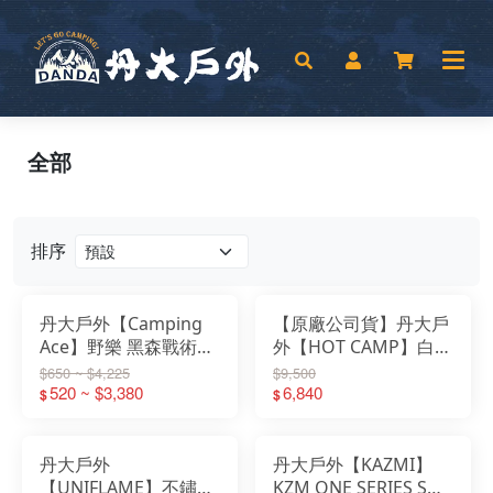
全部
排序
丹大戶外【Camping
【原廠公司貨】丹大戶
Ace】野樂 黑森戰術山
外【HOT CAMP】白橡
野5單位桌 ARC-93TB
實木多功能伸縮料理桌
$650 ~ $4,225
$9,500
｜摺疊桌｜露營桌｜單
520 ~ $3,380
HC813｜伸縮｜折疊桌
6,840
$
$
位桌｜五單位桌
｜料理桌｜露營桌
丹大戶外
丹大戶外【KAZMI】
【UNIFLAME】不鏽鋼
KZM ONE SERIES S桌