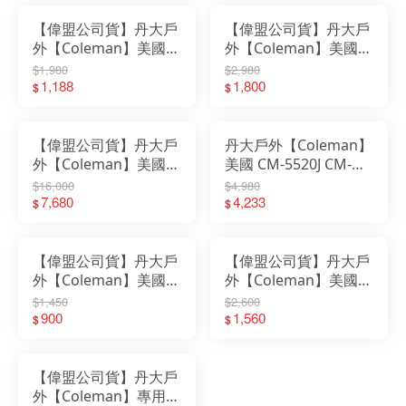
【偉盟公司貨】丹大戶
【偉盟公司貨】丹大戶
外【Coleman】美國
外【Coleman】美國
伸縮型暖光LED照明
CPX6 復古LED營燈 香
$1,980
$2,980
燈/CM-7796 ｜營燈｜
1,188
檳金/暖冷光/CM-6969
1,800
$
$
立燈｜夜燈｜露營燈
營燈｜LED營燈
【偉盟公司貨】丹大戶
丹大戶外【Coleman】
外【Coleman】美國透
美國 CM-5520J CM-
氣網屋大客廳帳380勃
5521J 2500北極星瓦斯
$16,000
$4,980
根地/挑高室高/炊事帳
7,680
露營照明燈｜營燈｜立
4,233
$
$
CM-27291｜客廳帳
燈｜夜燈｜露營
【偉盟公司貨】丹大戶
【偉盟公司貨】丹大戶
外【Coleman】美國
外【Coleman】美國
BATTERYLOCK PUSH
CPX6 倒掛式LED營燈
$1,450
$2,600
營燈 紅 CM-27296｜露
900
III CM-27302｜營燈｜
1,560
$
$
營燈
立燈｜露營燈
【偉盟公司貨】丹大戶
外【Coleman】專用邊