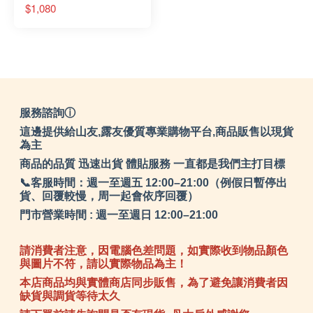
架For不鏽鋼焚火台
$1,080
CM-23500
服務諮詢ⓘ
這邊提供給山友,露友優質專業購物平台,商品販售以現貨
為主
商品的品質 迅速出貨 體貼服務 一直都是我們主打目標
📞客服時間：週一至週五 12:00–21:00（例假日暫停出
貨、回覆較慢，周一起會依序回覆）
門市營業時間 : 週一至週日 12:00–21:00
請消費者注意，因電腦色差問題，如實際收到物品顏色
與圖片不符，請以實際物品為主！
本店商品均與實體商店同步販售，為了避免讓消費者因
缺貨與調貨等待太久