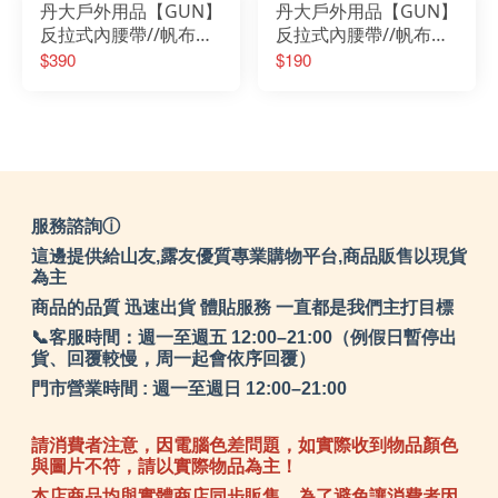
丹大戶外用品【GUN】
丹大戶外用品【GUN】
反拉式內腰帶//帆布腰
反拉式內腰帶//帆布腰
帶/休閒腰帶/魔鬼氈腰
帶/休閒腰帶/魔鬼氈腰
$390
$190
帶 G-117
帶 G-116
服務諮詢ⓘ
這邊提供給山友,露友優質專業購物平台,商品販售以現貨
為主
商品的品質 迅速出貨 體貼服務 一直都是我們主打目標
📞客服時間：週一至週五 12:00–21:00（例假日暫停出
貨、回覆較慢，周一起會依序回覆）
門市營業時間 : 週一至週日 12:00–21:00
請消費者注意，因電腦色差問題，如實際收到物品顏色
與圖片不符，請以實際物品為主！
本店商品均與實體商店同步販售，為了避免讓消費者因