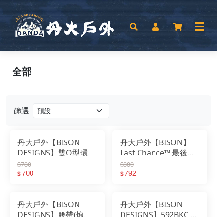
全部
篩選
丹大戶外【BISON
丹大戶外【BISON】
DESIGNS】雙O型環腰
Last Chance™ 最後機
帶30mm 55wsh 扣帶
會V型扣環腰帶 504 扣
$780
$880
｜褲帶｜戰術腰帶｜皮
700
帶｜褲帶｜戰術腰帶｜
792
$
$
帶｜帆布腰帶
皮帶｜帆布腰帶
丹大戶外【BISON
丹大戶外【BISON
DESIGNS】腰帶(炮銅
DESIGNS】592BKC 弦