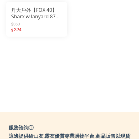
丹大戶外【FOX 40】
Sharx w lanyard 8703
高音哨(附繫繩)｜哨子
$360
｜口哨｜高音哨｜救難
324
$
哨｜急難救助
服務諮詢ⓘ
這邊提供給山友,露友優質專業購物平台,商品販售以現貨