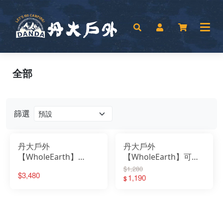
全部
篩選
丹大戶外
丹大戶外
【WholeEarth】
【WholeEarth】可分
COOK PACK 烹調器具
離萬用烤盤 黑色
$1,280
$3,480
組合 軍綠色
WE2KDJ13｜烤盤｜烤
1,190
$
WE2MDJ31OL 廚具｜
肉夾｜吐司夾｜熱壓吐
餐具｜剪刀｜菜刀
司