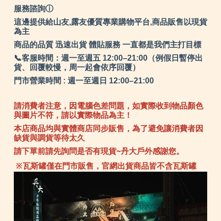
服務諮詢ⓘ
這邊提供給山友,露友優質專業購物平台,商品販售以現貨
為主
商品的品質 迅速出貨 體貼服務 一直都是我們主打目標
📞客服時間：週一至週五 12:00–21:00（例假日暫停出
貨、回覆較慢，周一起會依序回覆）
門市營業時間 : 週一至週日 12:00–21:00
請消費者注意，因電腦色差問題，如實際收到物品顏色
與圖片不符，請以實際物品為主！
本店商品均與實體商店同步販售，為了避免讓消費者因
缺貨與調貨等待太久
請下單前請先詢問是否有現貨~丹大戶外感謝您。
※瓦斯罐僅在門市販售，官網出貨商品皆不含瓦斯罐