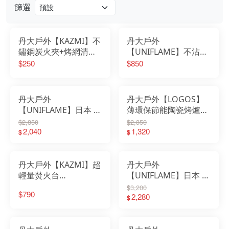
篩選
丹大戶外【KAZMI】不
丹大戶外
鏽鋼炭火夾+烤網清潔
【UNIFLAME】不沾烤
銅刷鏟組 K5T3G008｜
肉夾 U615270│露營│
$250
$850
露營｜烤肉｜烤夾｜夾
夾子│營火│燒烤│戶外
子｜炭火夾｜銅刷鏟｜
│BBQ│中秋烤肉
烤網清潔
丹大戶外
丹大戶外【LOGOS】
【UNIFLAME】日本 一
薄環保節能陶瓷烤爐桌
單位焚火爐 U682999
上型S號 81063940 │烤
$2,850
$2,350
｜烤肉｜野炊｜露營｜
2,040
爐│焚火爐│陶瓷烤爐│
1,320
$
$
烤肉架｜焚火台｜野外
桌上型烤爐
爐炊
丹大戶外【KAZMI】超
丹大戶外
輕量焚火台
【UNIFLAME】日本 折
K6T3G001│露營│燒烤
疊三角煙燻烤箱
$3,200
$790
│烤網│燒烤架│烤肉架
U665978｜野炊｜露營
2,280
$
│焚火架│簡便輕巧│戶
｜烤箱｜可折疊｜烤肉
外露營必備
架｜焚火台｜煙燻烤箱