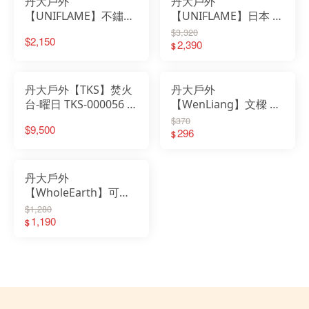
丹大戶外
丹大戶外
【UNIFLAME】不鏽鋼
【UNIFLAME】日本 不
火箭爐 小 U683033│露
鏽鋼火箭爐 U682982
$3,320
$2,150
營│烤爐│火爐│不鏽鋼
｜烤肉｜野炊｜露營｜
2,390
$
│焚火台│火箭爐│烤肉
烤肉架｜焚火台｜野外
架
爐炊
丹大戶外【TKS】焚火
丹大戶外
台-曜日 TKS-000056 烤
【WenLiang】文樑 無
肉｜焚火臺｜烤肉爐｜
煙烤盤配件+收納袋/韓
$370
$9,500
燒烤架
國烤肉燒烤盤/BBQ/燒
296
$
烤夾/中秋烤肉 FS-360-
1
丹大戶外
【WholeEarth】可分
離萬用烤盤 黑色
$1,280
WE2KDJ13｜烤盤｜烤
1,190
$
肉夾｜吐司夾｜熱壓吐
司