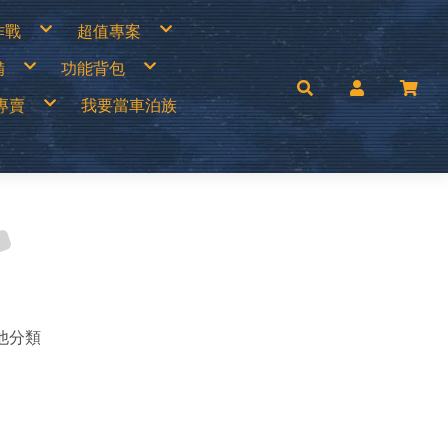
作戰
超值專案
專區
買一送一
備
功能背包
衣褲
中秋加碼特價
帽
超值出清商品
手套
超值促銷專區
兒童背包
補給專區
超值露營裝備
專賣
我要當車泊族
│瓦斯燈│汽化燈
30L以下背包
涼鞋
超值露營者品牌特賣
燈
30~45L中型背包
Wildland荒野2022春夏新品
零件專區
45L以上大型背包│登山背包
活動商品
mai
手電筒
登山背架
c’Teryx 始祖鳥
斜背包│胸前包│登山配件包
ISI城市綠洲
腰包│護照包│盥洗包
AM
防盜包
背包套
UNAS 歐都納
rrack 09 巴洛克零玖
ack Diamond 登山杖
FF 西班牙頭巾
llRock 韓國
mping Ace 野樂
mging Bar 露營生活道具
mping Scape 韓國露營
T 皮鞋皮靴
ptain Stag 鹿牌
nvasCamp 鐘型帳篷
melBak美國水壺
C 風麋露
aco 涼鞋
ghlans 加拿大戶外
leman 美國戶外
他分類
KT刀具
press Creek賽普勒斯
inook
RN TOUGH機能襪
uter 德國
 JAN 台灣製
H 敦華
oFlow
rai
KT 雪靴
O 美國
symain 衣力美