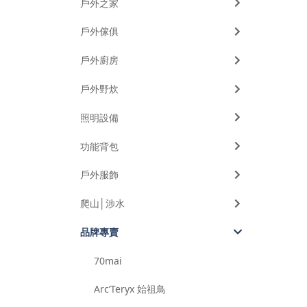
戶外之家
戶外傢俱
戶外廚房
戶外野炊
照明設備
功能背包
戶外服飾
爬山│涉水
品牌專賣
70mai
Arc’Teryx 始祖鳥