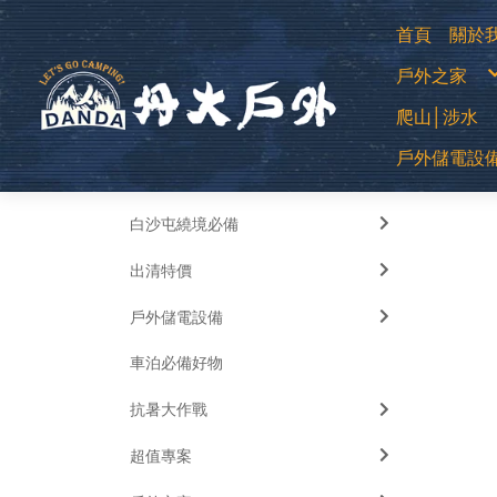
首頁
關於
購
戶外之家
退
常
防
登山用帳
爬山│涉水
露營帳篷
露營客廳帳
蚊帳│吊床
中高筒登
睡袋│毛毯
戶外儲電設
全部
低筒健行
睡墊│枕頭
登山杖
車邊帳│車
襪子
車用床墊
移動式電源
越野跑鞋
風扇
運動涼鞋│
暖風扇│暖
水陸兩用
白沙屯繞境必備
綁腿│鞋墊
雪鞋
雨鞋
出清特價
戶外儲電設備
車泊必備好物
抗暑大作戰
超值專案