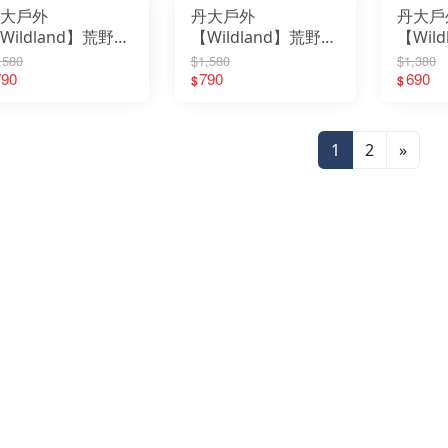
戴
曬帽
LPsupport美國護具
大戶外
丹大戶外
丹大戶
Mo
MAMMUT 瑞士長毛象
Mo
MERRELL 水陸休閒鞋
Mo
Wildland】荒野
【Wildland】荒野
【Wil
MILLET 法國米列
MO
MoonStar 月星
MO
性抗UV透氣網遮
中性抗UV收納式功
中性抗
Mountneer 山林休閒
,580
$1,580
$1,380
N9
Montane 英國服飾
北
圓盤帽 WH1051│
790
能遮陽帽 WH1036│
790
陽棒球帽
690
MONT-BELL 日本
$
$
Na
MORAKNIV 瑞典
Na
N9
子│遮陽帽│漁夫帽
帽子│遮陽帽│鴨舌帽
帽子│
Ni
北緯23度
No
Nalgene萊勁水壺
棒球帽│登山帽│防
│棒球帽│登山帽│防
│棒球
Ob
Nathan美國水壺系列
OD
NiteIze美國創意達人
帽
曬帽
曬帽
OG
North Eagle日本北鷹
1
2
»
OP
Oboz 美國登山鞋
Ou
ODLO 瑞士服飾
Ou
OGC 日本
OU
OPINEL 法國
OW
Outdoor Research
Oz
Outdoor Active 山貓水壺
PA
OUTDOORBASE
PA
OWL CAMP
Pe
Ozpig 黑皮豬
Pr
PAC 德國
Pr
PAMABE
Pea
Petromax 德國煤油燈
pe
Primus 瑞典戶外用品
Ri
ProCamping 領航家
Ra
Pearl Life 日本
Re
pecron
R
Ridge Line 韓國
RH
Ratops台灣瑞多仕
SA
Regatta 英國
SA
ROME 美國鑄鐵烤具
SC
RHINO 台灣犀牛
SO
SANSUI 山水
SE
SALOMON 防水鞋
Sn
SCOODA 台灣速可搭
Sn
SOTO 日本戶外
SE
SELK BAG 神客睡袋人
SO
SnowPeak 日本戶外
Sp
SnowTravel 雪之旅
SR
SEA TO SUMMIT
So
SOLIDLINE 德國
TE