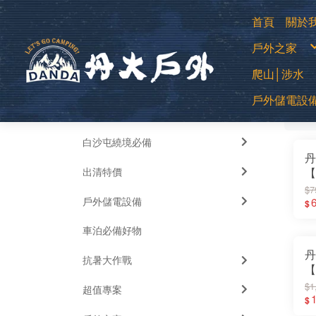
首頁
關於
購
戶外之家
退
常
防
登山用帳
爬山│涉水
露營帳篷
露營客廳帳
蚊帳│吊床
中高筒登
睡袋│毛毯
戶外儲電設
全部
低筒健行
睡墊│枕頭
排
登山杖
車邊帳│車
襪子
車用床墊
移動式電源
越野跑鞋
風扇
運動涼鞋│
暖風扇│暖
水陸兩用
白沙屯繞境必備
綁腿│鞋墊
雪鞋
丹
雨鞋
出清特價
【
透
$7
戶外儲電設備
A
$
帽
車泊必備好物
吸
丹
抗暑大作戰
【
G
$1
超值專案
W
1
$
保