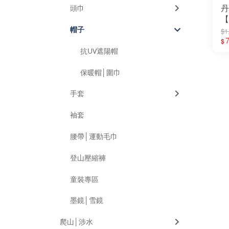
面
丹
頭巾
【
中
帽子
$1
陽
$
帽
抗UV遮陽帽
│
曬
保暖帽│圍巾
手套
袖套
腰帶│運動毛巾
登山壓縮褲
童裝專區
墨鏡│雪鏡
爬山│涉水