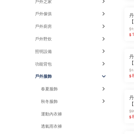
戶外之家
A
｜
戶外傢俱
丹
【
戶外廚房
G
$1
風
1
$
戶外野炊
A
｜
照明設備
暖
丹
【
功能背包
中
$1
性
$
戶外服飾
子
U
春夏服飾
丹
秋冬服飾
【
中
$9
運動內衣褲
帽
$
子
透氣雨衣褲
｜