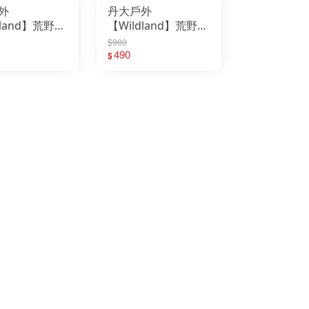
外
丹大戶外
onStar 月星
untneer 山林休閒
ntane 英國服飾
dland】荒野
【Wildland】荒野
NT-BELL 日本
RAKNIV 瑞典
UV多功能遮
中性抗UV多功能遮
$980
緯23度
 WH1031│
陽棒球帽 WH1013│
490
$
lgene萊勁水壺
than美國水壺系列
遮陽帽│鴨舌帽
帽子│遮陽帽│鴨舌帽
teIze美國創意達人
rth Eagle日本北鷹
帽│登山帽│防
│棒球帽│登山帽│防
oz 美國登山鞋
LO 瑞士服飾
曬帽
C 日本
INEL 法國
tdoor Research
tdoor Active 山貓水壺
TDOORBASE
L CAMP
pig 黑皮豬
C 德國
MABE
tromax 德國煤油燈
imus 瑞典戶外用品
oCamping 領航家
rl Life 日本
cron
dge Line 韓國
tops台灣瑞多仕
gatta 英國
OME 美國鑄鐵烤具
INO 台灣犀牛
NSUI 山水
LOMON 防水鞋
OODA 台灣速可搭
TO 日本戶外
LK BAG 神客睡袋人
owPeak 日本戶外
owTravel 雪之旅
A TO SUMMIT
LIDLINE 德國
rayway 英國
M knives 刀具
undsgood 松十古
VA 多功能鞋