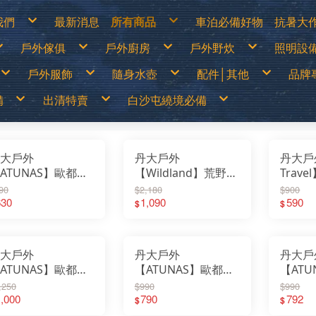
我們
最新消息
所有商品
車泊必備好物
抗暑大
物說明
白沙屯繞境必備
涼爽
戶外傢俱
戶外廚房
戶外野炊
照明設
換貨說明
出清特價
防曬
見問答
戶外儲電設備
遮陽
詐騙說明
車泊必備好物
防曬
篷
露營桌
露營卡式爐│登山爐│雙口爐
烤肉架│焚火台
LED燈
抗暑大作戰
水分
戶外服飾
隨身水壺
配件│其他
品牌
露營椅│行軍床
行動廚房│櫥櫃
柴爐│柴爐配件
煤油燈
超值專案
休閒
│天幕
行動馬桶│衛浴帳
戶外餐具│碗盤│杯子
野炊配件
露營
戶外之家
營柱│營釘│配件
鋁合金炊鍋具
燈具
戶外傢俱
山鞋
春夏服飾
運動水壺
戶外刀具
70
│露宿袋
露營裝備袋│收納箱
鈦合金炊鍋具
頭燈│
備
出清特賣
白沙屯繞境必備
戶外廚房
鞋
秋冬服飾
保溫瓶│保溫壺
扣環│束物帶
Ar
│野餐墊│行軍床
不鏽鋼鍋具
戶外野炊
序
運動內衣褲
水袋
修補工具
AD
尾帳
琺瑯鍋具
照明設備
透氣雨衣褲
水壺配件
急難救助│身體防護
AD
鑄鐵荷蘭鍋│煎盤
保暖衣1000(含)以下
買一送一
70mai
露營卡式爐│登山爐│雙口爐
兒童背包
登山用帳篷
LED燈
移動式電源&太陽能板
露營桌
戶外刀具
烤肉架│焚火台
春夏服飾
中高筒登山鞋
運動水壺
涼爽專區
繞境必備品
功能背包
&太陽能板
出清特價
繞境必備品
頭巾
Atc
咖啡壺│茶壺
保暖衣1680(含)以下
中秋加碼特價
Arc’Teryx 始祖鳥
行動廚房│櫥櫃
30L以下背包
露營帳篷
煤油燈│瓦斯燈│汽化燈
露營椅│行軍床
扣環│束物帶
柴爐│柴爐配件
秋冬服飾
低筒健行鞋
保溫瓶│保溫壺
防曬衣褲
戶外服飾
保暖衣1000(含)以下
拖鞋
帽子
AT
爐
擋風板│爐具配件
防風外套5折起
超值出清商品
ADISI城市綠洲
戶外餐具│碗盤│杯子
30~45L中型背包
露營客廳帳│天幕
露營燈
行動馬桶│衛浴帳
修補工具
野炊配件
運動內衣褲
登山杖
水袋
遮陽帽
爬山│涉水
保暖衣1680(含)以下
鞋
手套
Ba
高山瓦斯罐│卡式瓦斯罐
野炊餐具特價
超值促銷專區
ADAM
鋁合金炊鍋具
45L以上大型背包│登山背包
蚊帳│吊床
燈具零件專區
營柱│營釘│配件
急難救助│身體防護
透氣雨衣褲
襪子
水壺配件
防曬手套
品牌專賣
防風外套5折起
袖套
Bl
露營冰箱│儲水桶
【MoonStar】登山鞋一律95折
超值露營裝備
Atc
鈦合金炊鍋具
登山背架
睡袋│毛毯│露宿袋
頭燈│手電筒
露營裝備袋│收納箱
頭巾
越野跑鞋
水分補給專區
隨身水壺
野炊餐具特價
腰帶│運動毛巾
BU
【MERRELL】登山鞋零碼6折
超值露營者品牌特賣
ATUNAS 歐都納
不鏽鋼鍋具
斜背包│胸前包│登山配件包
睡墊│枕頭│野餐墊│行軍床
帽子
運動涼鞋│拖鞋
休閒涼鞋
配件│其他
大戶外
丹大戶外
丹大戶
【MoonStar】登山鞋一律95折
登山壓縮褲
Be
【Camping Scape】收納袋出清特價
Wildland荒野2022春夏新品
Barrack 09 巴洛克零玖
琺瑯鍋具
腰包│護照包│盥洗包
車邊帳│車尾帳
手套
水陸兩用鞋
【MERRELL】登山鞋零碼6折
童裝專區
Ca
【mont-bell】羽絨外套6折
活動商品
Black Diamond 登山杖
鑄鐵荷蘭鍋│煎盤
防盜包
車用床墊
袖套
綁腿│鞋墊
男排汗快乾上衣
防曬手套
夏季排汗系列
男保暖上衣
抗UV遮陽帽
ATUNAS】歐都納
【Wildland】荒野
Trav
【Camping Scape】收納袋出清特價
墨鏡│雪鏡
Ca
【EasyMain】服飾一律95折
BUFF 西班牙頭巾
咖啡壺│茶壺
背包套
風扇
腰帶│運動毛巾
雪鞋
女排汗快乾上衣
保暖手套│防風防水手套
冬季保暖系列
女保暖上衣
保暖帽│圍巾
【mont-bell】羽絨外套6折
Ca
【ATUNAS】換季出清8折
BellRock 韓國
擋風板│爐具配件
暖風扇│暖爐
登山壓縮褲
雨鞋
男排汗快乾長褲
男保暖長褲
氣摺疊便帽
中性抗UV防水功能
輕量透
【EasyMain】服飾一律95折
CA
90
$2,180
$900
【ATUNAS】服飾一律85折
Camping Ace 野樂
高山瓦斯罐│卡式瓦斯罐
童裝專區
女排汗快乾長褲
女保暖長褲
【ATUNAS】換季出清8折
Ca
男排汗快乾上衣
防曬手套
夏季排汗系列
男保暖上衣
抗UV遮陽帽
【Wildland】服飾一律9折
Camging Bar 露營生活道具
露營冰箱│儲水桶
墨鏡│雪鏡
男排汗快乾短褲│七分褲
男保暖外套
【ATUNAS】服飾一律85折
Ca
1AHHH10N│遮陽
630
大盤帽 W2021｜帽
1,090
AH-
590
女排汗快乾上衣
保暖手套│防風防水手套
冬季保暖系列
女保暖上衣
保暖帽│圍巾
$
$
【Deuter】背包一律8折
Camping Scape 韓國露營
女排汗快乾短褲│七分褲
女保暖外套
【Wildland】服飾一律9折
Ca
男排汗快乾長褲
男保暖長褲
【Coleman】&【Captain Stag】露營用品出
CAT 皮鞋皮靴
男女防曬外套
【Deuter】背包一律8折
清特價
CE
女排汗快乾長褲
女保暖長褲
│抗UV│UPF50+│
子｜防風｜防潑水｜
閒帽｜
Captain Stag 鹿牌
機能背心
【Coleman】&【Captain Stag】露營用品出
【LOGOS】露營用品出清特價
Ch
男排汗快乾短褲│七分褲
男保暖外套
CanvasCamp 鐘型帳篷
清特價
Co
女排汗快乾短褲│七分褲
女保暖外套
濕快乾│便攜收納
抗UV｜功能帽｜大
排汗｜
CamelBak美國水壺
【LOGOS】露營用品出清特價
Co
男女防曬外套
CEC 風麋露
CR
機能背心
Chaco 涼鞋
盤帽
Cy
Coghlans 加拿大戶外
大戶外
丹大戶外
丹大戶
Ch
Coleman 美國戶外
DA
CRKT刀具
ATUNAS】歐都納
【ATUNAS】歐都納
【AT
De
Cypress Creek賽普勒斯
DI
Chinook
ORE
石墨烯羊毛保暖帽
保暖羊
D&
,250
$990
$990
DARN TOUGH機能襪
Ec
Deuter 德國
INDSTOPPER防風
,000
A1AH2405N｜保暖
790
A1AH
792
emi
$
$
DI JAN 台灣製
ES
D&H 敦華
暖針織毛帽
｜防風｜羊毛｜毛帽
｜防風
EN
EcoFlow
Ea