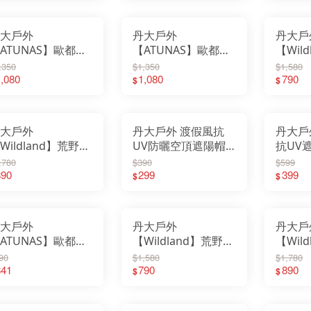
emirai
FE
1AH2304N 焦糖棕
｜針織帽｜保暖帽｜
｜針織
ESKT 雪靴
Fe
ENO 美國
Fil
保暖｜防風
石墨烯
Easymain 衣力美
FI
FEUERHAND火手燈
大戶外
丹大戶外
丹大戶
FOX
Fenix 戰術照明
GE
Filter017
ATUNAS】歐都納
【ATUNAS】歐都納
【Wil
Gs
FIT維特
Go
FOX 40
ORE INFINIUM防
GORE INFINIUM防
中性So
Go
,350
$1,350
$1,580
GERBER貝爾求生系列
G
Gstove 柴爐
保暖帽
,080
風保暖帽
1,080
耳球帽 
790
GO
$
$
Go Sport 慶城戶外
He
GoPace山林者
1AH2512N｜保暖
A1AH2511N｜保暖
子｜彈
Ho
GUN多功能隨身包
I-
GOODGOODS
羊毛｜針織帽｜保
｜羊毛｜針織帽｜保
暖帽｜
JI
Healthy Bag 寶背包
JE
Hot Camp 韓國露營
JU
帽
暖帽
I-M 防護用品
KA
大戶外
丹大戶外 渡假風抗
丹大戶
JIALORNG嘉隆
KE
JETBeam 美國照明
KE
Wildland】荒野
UV防曬空頂遮陽帽│
抗UV
JUZCOOL艾比酷
Ki
KAZMI 韓國
Kl
KEY-BAK 美國鑰匙圈
性Polartec psp彈
帽子│防曬│透氣│舒
防曬│
,780
$390
$599
KO
KEEN 護趾涼鞋
KO
KiteLamp汽化燈爐
保暖帽 P2025｜帽
890
適│遮陽帽│抗UV
299
拆式│
399
$
$
Ke
KleanKanteen 水瓶
K2
KOMPERDELL登山杖
｜彈性｜保暖帽｜
KA
KOVEA 韓國
LA
Kershaw刀具
PF15
La
K2 柯二
LA
KAMAKURA TENMAKU
LA
LAFUMA 法國
LE
大戶外
丹大戶外
丹大戶
Laken 西班牙水壺
LE
LASKO 美國
LE
ATUNAS】歐都納
【Wildland】荒野
【Wil
LASTING 捷克
LI
LEATHERMAN工具鉗
Li
性款防曬休閒漁夫
中性抗UV雙面漁夫
女抗U
LED LENSER 德國
90
$1,580
$1,780
Lo
LEKI 德國登山杖
LO
LIGHT MY FIRE瑞典
 A1AHFF01N｜帽
841
帽 WH1075│帽子│
790
雅遮陽帽
890
$
$
LO
Litume 意都美
LO
Lodge 美國
｜遮陽帽｜漁夫帽
遮陽帽│鴨舌帽│棒球
帽子│
LO
LOGOS 日本露營
LP
LOHA&CAMP 樂活不露
雙面帽｜防水｜雙
帽│登山帽│防曬帽
│棒球
M
LOWA 專業登山鞋
ME
LOTUS BELLE 英國
MI