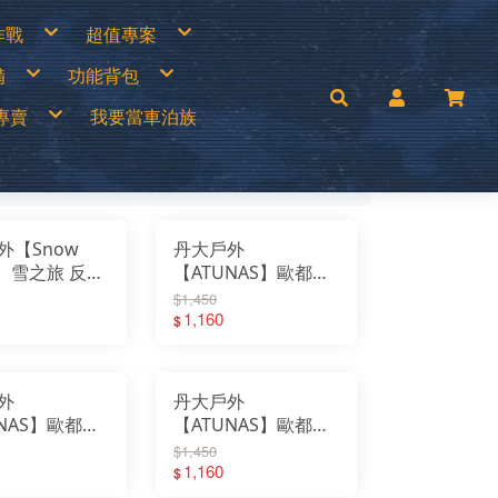
作戰
超值專案
專區
買一送一
備
功能背包
衣褲
中秋加碼特價
帽
超值出清商品
手套
超值促銷專區
兒童背包
補給專區
超值露營裝備
專賣
我要當車泊族
│瓦斯燈│汽化燈
30L以下背包
涼鞋
超值露營者品牌特賣
燈
30~45L中型背包
Wildland荒野2022春夏新品
零件專區
45L以上大型背包│登山背包
活動商品
mai
手電筒
登山背架
c’Teryx 始祖鳥
斜背包│胸前包│登山配件包
ISI城市綠洲
腰包│護照包│盥洗包
AM
防盜包
背包套
UNAS 歐都納
rrack 09 巴洛克零玖
ack Diamond 登山杖
FF 西班牙頭巾
外【Snow
丹大戶外
llRock 韓國
mping Ace 野樂
el】雪之旅 反光
【ATUNAS】歐都納
mging Bar 露營生活道具
mping Scape 韓國露營
氣休閒棒球帽
透氣大盤帽(附可拆遮
T 皮鞋皮靴
$1,450
ptain Stag 鹿牌
nvasCamp 鐘型帳篷
34｜棒球帽｜休
片) A1AHFF02N│防
1,160
$
melBak美國水壺
C 風麋露
抗UV｜吸濕
風│帽子│防潑水│抗
aco 涼鞋
ghlans 加拿大戶外
輕量透氣
UV│遮陽帽│大盤帽
leman 美國戶外
KT刀具
press Creek賽普勒斯
外
丹大戶外
inook
RN TOUGH機能襪
UNAS】歐都納
【ATUNAS】歐都納
uter 德國
 JAN 台灣製
毛毛帽
GORE INFINIUM防
H 敦華
$1,450
oFlow
2514N｜保暖
風保暖帽
1,160
rai
$
KT 雪靴
｜羊毛｜毛帽
A1AH2513N｜保暖
O 美國
symain 衣力美