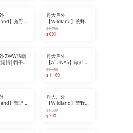
UERHAND火手燈
帽｜保暖帽
｜羊毛｜針織帽｜保
nix 戰術照明
ter017
暖帽
T維特
外
丹大戶外
 40
RBER貝爾求生系列
dland】荒野
【Wildland】荒野
tove 柴爐
 Sport 慶城戶外
ftshell保暖遮
中性Polartec保暖遮
Pace山林者
$1,780
UN多功能隨身包
W2005｜帽
耳球帽 P2027｜帽子
890
ODGOODS
$
althy Bag 寶背包
性｜防風｜保
｜彈性｜保暖帽｜耳
t Camp 韓國露營
M 防護用品
耳球帽
球帽｜UPF15
ALORNG嘉隆
TBeam 美國照明
ZCOOL艾比酷
ZMI 韓國
外 ZWW防曬
丹大戶外
Y-BAK 美國鑰匙圈
EN 護趾涼鞋
遮陽帽│帽子│
【ATUNAS】歐都納
teLamp汽化燈爐
eanKanteen 水瓶
透氣│舒適│可
透氣圓盤帽
$1,450
MPERDELL登山杖
VEA 韓國
遮陽帽│抗UV
A1AHFF03N│透氣│
1,160
$
rshaw刀具
 柯二
舒適│遮陽帽│漁夫帽
MAKURA TENMAKU
FUMA 法國
│帽子
ken 西班牙水壺
SKO 美國
STING 捷克
ATHERMAN工具鉗
外
丹大戶外
D LENSER 德國
KI 德國登山杖
dland】荒野
【Wildland】荒野
GHT MY FIRE瑞典
tume 意都美
V印花雙面優
中性抗UV雙面漁夫
$1,580
dge 美國
GOS 日本露營
 WH1065│
帽 WH1063│帽子│
790
$
HA&CAMP 樂活不露
WA 專業登山鞋
遮陽帽│鴨舌帽
遮陽帽│漁夫帽│棒球
TUS BELLE 英國
support美國護具
帽│登山帽│防
帽│登山帽│防曬帽
AMMUT 瑞士長毛象
RRELL 水陸休閒鞋
LLET 法國米列