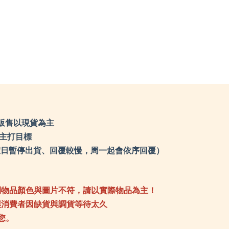
Sprayway 英國
TK
SRM knives 刀具
the
Soundsgood 松十古
Tr
TEVA 多功能鞋
Tr
TKS 迪克斯
Tr
the earth
UN
Traser 瑞士精品軍錶
Va
Travelon 美國防盜包
Wa
Truvii 台灣品牌
Wa
UNIFLAME 日本
We
Vanlife taiwan 生活美學
We
Walkplus 織步加
Wh
Waterbox 美國水壺
Wi
WenLiang 文樑
Wi
Wenger瑞士
Wo
WholeEarth
ZA
WildFun 野放
Za
Wildland台灣荒野
Za
Woosah 有鬆
ZI
ZABWAY 台灣
LU
Zamberlan 義大利
Zaxy 涼鞋
ZIPPO精緻配件
LUYING 森之露
販售以現貨為主
們主打目標
0（例假日暫停出貨、回覆較慢，周一起會依序回覆）
到物品顏色與圖片不符，請以實際物品為主！
讓消費者因缺貨與調貨等待太久
您。