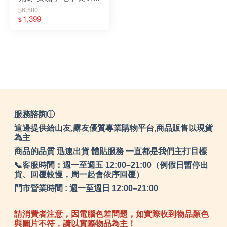
大衣 觸感細緻/柔軟保
$6,580
暖 72101 黑/白 外套│
1,399
$
保暖外套
服務諮詢ⓘ
這邊提供給山友,露友優質專業購物平台,商品販售以現貨
為主
商品的品質 迅速出貨 體貼服務 一直都是我們主打目標
📞客服時間：週一至週五 12:00–21:00（例假日暫停出
貨、回覆較慢，周一起會依序回覆）
門市營業時間 : 週一至週日 12:00–21:00
請消費者注意，因電腦色差問題，如實際收到物品顏色
與圖片不符，請以實際物品為主！