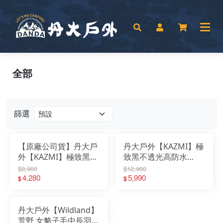
全部
篩選
【原廠公司貨】丹大戶
丹大戶外【KAZMI】極
外【KAZMI】極致黑不
致黑不透光高防水
透光高防水迷你方型天
5.5x4.4M方型天幕
$8,900
$12,900
幕 K7T3T015｜露營｜
4,280
K7T3T016｜天幕｜不
5,990
$
$
戶外｜天幕｜防水｜方
透光｜高防水｜方形天
形天幕
幕
丹大戶外【Wildland】
荒野 女貉子毛中長羽絨