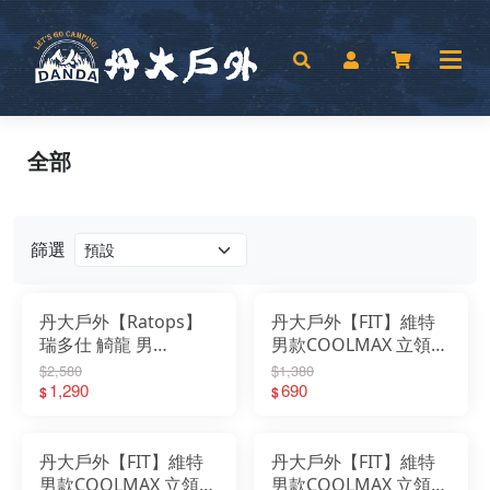
全部
篩選
丹大戶外【Ratops】
丹大戶外【FIT】維特
瑞多仕 觭龍 男
男款COOLMAX 立領短
Coolmax POLO衫｜上
袖口袋上衣 ZS1108｜
$2,580
$1,380
衣｜衣服｜短袖｜抗
1,290
上衣｜快乾｜衣服｜短
690
$
$
UV｜吸濕快乾｜POLO
袖｜排汗衣｜運動短T
衫
丹大戶外【FIT】維特
丹大戶外【FIT】維特
男款COOLMAX 立領短
男款COOLMAX 立領短