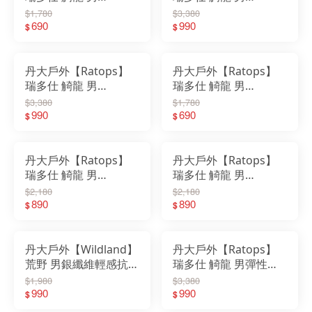
Coolmax 浪花紗V領｜
Coolmax 格紋印花
$1,780
$3,380
短袖｜上衣｜快乾｜吸
690
POLO｜上衣｜衣服｜
990
$
$
溼｜涼爽｜V領｜抗UV
短袖｜抗UV｜吸濕快
乾｜POLO衫
丹大戶外【Ratops】
丹大戶外【Ratops】
瑞多仕 觭龍 男
瑞多仕 觭龍 男
Coolmax 條紋印花
Coolmax V領(肩配色)
$3,380
$1,780
POLO｜上衣｜衣服｜
990
DB-1709｜短袖｜上衣
690
$
$
短袖｜抗UV｜吸濕快
｜快乾｜吸溼｜V領
乾｜POLO衫
丹大戶外【Ratops】
丹大戶外【Ratops】
瑞多仕 觭龍 男
瑞多仕 觭龍 男
Coolmax POLO(門襟
Coolmax POLO(門襟
$2,180
$2,180
出芽配) DB-1703｜快
890
出芽配) DB-1701｜快
890
$
$
乾｜衣服｜POLO衫
乾｜衣服｜POLO衫
丹大戶外【Wildland】
丹大戶外【Ratops】
荒野 男銀纖維輕感抗菌
瑞多仕 觭龍 男彈性格
彈性吸排衫 0B51602｜
子襯衫(短袖)叢林綠/翠
$1,980
$3,380
短袖｜機能衣｜透氣舒
990
綠 DA-2504｜襯衫｜長
990
$
$
適｜抗菌除臭｜吸濕快
袖｜抗UV｜吸濕排汗