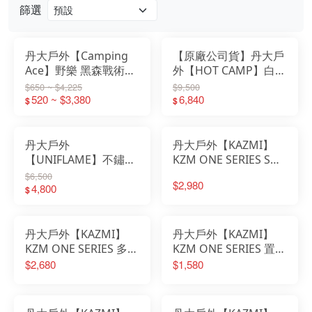
篩選
丹大戶外【Camping
【原廠公司貨】丹大戶
Ace】野樂 黑森戰術山
外【HOT CAMP】白橡
野5單位桌 ARC-93TB
實木多功能伸縮料理桌
$650 ~ $4,225
$9,500
｜摺疊桌｜露營桌｜單
520 ~ $3,380
HC813｜伸縮｜折疊桌
6,840
$
$
位桌｜五單位桌
｜料理桌｜露營桌
丹大戶外
丹大戶外【KAZMI】
【UNIFLAME】不鏽鋼
KZM ONE SERIES S桌
炊事桌 U611784｜野
｜露營桌｜桌子｜S桌
$6,500
$2,980
炊｜露營｜炊事桌｜露
4,800
｜拼接桌｜鋁合金桌
$
營桌
丹大戶外【KAZMI】
丹大戶外【KAZMI】
KZM ONE SERIES 多功
KZM ONE SERIES 置物
能吊掛架｜吊掛架｜多
層板｜層板｜置物層板
$2,680
$1,580
功能吊掛架
｜置物架｜鋁合金層板