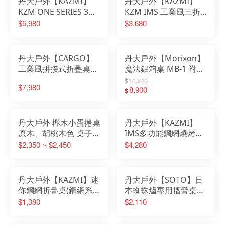
丹大戶外【KAZMI】
丹大戶外【KAZMI】
KZM ONE SERIES 3單
KZM IMS 工業風三折
位桌｜露營桌｜桌子｜
燒烤桌 K23T3U07│桌
$5,980
$3,680
拼接桌｜鋁合金桌
子│野餐│摺疊桌│折疊
桌│露營桌│烤肉桌
丹大戶外【CARGO】
丹大戶外【Morixon】
工業風拼接式折疊桌│
魔法鋁箱桌 MB-1 附贈
露營│桌子│工業風│拼
掛架 黑/綠/灰 桌子│木
$14,840
$7,980
接桌│摺疊桌│露營桌│
桌│摺疊桌│折疊桌│露
8,900
$
蛋捲桌│戰術桌│軍風野
營桌│鋁箱桌
營桌
丹大戶外 櫸木小蛋捲桌
丹大戶外【KAZMI】
原木、胡桃木色 桌子│
IMS多功能鋼網燒烤桌
折疊桌│小桌│餐桌│木
含收納袋 K20T3U006│
$2,350 ~ $2,450
$4,280
桌│露營桌
露營│烤肉│鋼桌│桌子
│折疊桌│露營桌│燒烤
桌
丹大戶外【KAZMI】迷
丹大戶外【SOTO】日
你鋼網折疊桌(鋼網系
本蜘蛛爐專用摺疊桌
列) K8T3U011｜露營
ST-3107 桌子｜摺疊桌
$1,380
$2,110
｜桌子｜摺疊桌｜鋼網
｜小桌｜露營桌｜折疊
桌｜露營桌｜折疊桌
桌｜餐桌｜鋁桌