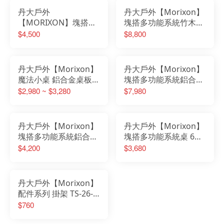
丹大戶外
丹大戶外【Morixon】
【MORIXON】塊搭多
塊搭多功能系統竹木桌
功能系統竹木桌 8片
套組 MT-3B
$4,500
$8,800
MT-2B 桌子│系統桌│
木桌│折疊桌
丹大戶外【Morixon】
丹大戶外【Morixon】
魔法小桌 鋁合金桌板
塊搭多功能系統鋁合金
MT-5A、橡木桌板MT-
桌套組 MT-3A 桌子│摺
$2,980 ~ $3,280
$7,980
5B、蛋捲桌板MT-5E
疊桌│系統桌
桌子│折疊桌│木桌
丹大戶外【Morixon】
丹大戶外【Morixon】
塊搭多功能系統鋁合金
塊搭多功能系統桌 6片
桌 8片 MT-2A
MT-1A-6
$4,200
$3,680
丹大戶外【Morixon】
配件系列 掛架 TS-26-1
毛巾架│組合架│戶外餐
$760
桌配件│露營桌│組合桌