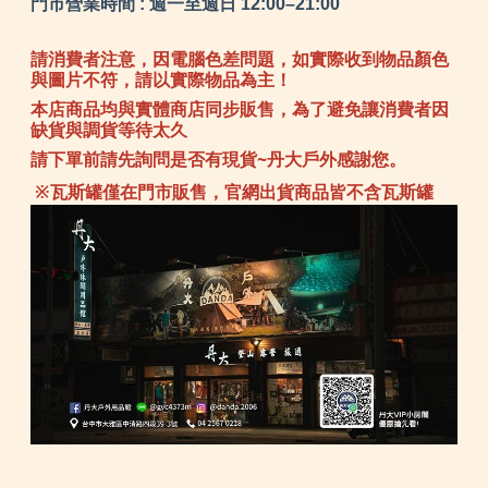
門市營業時間 : 週一至週日 12:00–21:00
請消費者注意，因電腦色差問題，如實際收到物品顏色
與圖片不符，請以實際物品為主！
本店商品均與實體商店同步販售，為了避免讓消費者因
缺貨與調貨等待太久
請下單前請先詢問是否有現貨~丹大戶外感謝您。
※瓦斯罐僅在門市販售，官網出貨商品皆不含瓦斯罐