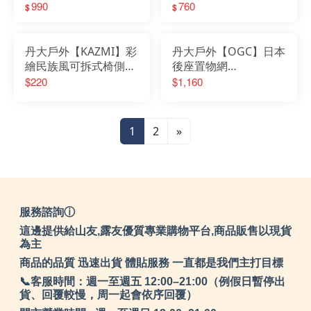
味罐｜野餐袋｜保護提
990
照明燈提袋｜露營燈防
760
$
$
袋｜攜帶式料理罐
塵袋｜煤油燈工具袋｜
燈具裝備袋
丹大戶外【KAZMI】彩
丹大戶外【OGC】日本
繪民族風可拆式椅側置
後座置物網
物袋 K8T3Z002 四色│
袋-60*90cm 8618 置
$220
$1,160
椅子│袋子│折疊椅│置
物袋│車用│行李網袋│
物袋│收納袋│可拆式
置物網
1
2
»
服務諮詢ⓘ
這邊提供給山友,露友優質專業購物平台,商品販售以現貨
為主
商品的品質 迅速出貨 體貼服務 一直都是我們主打目標
📞客服時間：週一至週五 12:00–21:00（例假日暫停出
貨、回覆較慢，周一起會依序回覆）