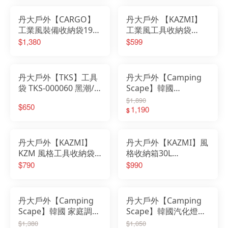
具袋
丹大戶外【CARGO】
丹大戶外 【KAZMI】
工業風裝備收納袋19L
工業風工具收納袋
軍綠/沙色/黑色/灰色
K22T3B02│露營│戶外
$1,380
$599
收納袋│袋子│工具袋│
│袋子│提袋│工具袋│
裝備袋
工具包│裝備袋│收納袋
丹大戶外【TKS】工具
丹大戶外【Camping
袋 TKS-000060 黑潮/
Scape】韓國
沙色 提袋｜收納袋｜露
Peg&Hammer Case工
$1,890
$650
營收納袋｜裝備袋｜袋
具收納袋 L｜提袋｜保
1,190
$
子
護袋｜防塵袋｜大型工
具袋
丹大戶外【KAZMI】
丹大戶外【KAZMI】風
KZM 風格工具收納袋
格收納箱30L
K21T3B06 黑色/卡其│
K21T3K06 箱子│收納
$790
$990
裝備袋│營釘袋│手提袋
盒│裝備箱│收納櫃│置
│工具袋│收納袋
物箱
丹大戶外【Camping
丹大戶外【Camping
Scape】韓國 家庭調味
Scape】韓國汽化燈收
料收納袋含分裝瓶｜調
納袋S｜營燈保護袋｜
$1,380
$1,050