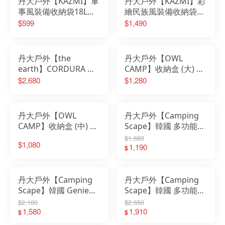
丹大戶外【KAZMI】軍
丹大戶外【KAZMI】彩
事風裝備收納袋18L
繪民族風裝備收納袋
K22T3B08│提袋│保護
130L K20T3B003 保護
$599
$1,490
袋│防塵袋│裝備袋│收
袋│提袋│防塵袋│大型
納袋│收納箱│大型工具
工具袋│裝備袋│收納箱
袋
丹大戶外【the
丹大戶外【OWL
earth】CORDURA 多
CAMP】收納盒 (大) 沙
功能收納袋52L-沙色/
色PTH-A1、黑色PTH-
$2,680
$1,280
黑色 TECPDB1 工具箱
C1、軍綠色PTH-D1 收
│袋子│收納箱│提袋
納袋│工具袋│收納
丹大戶外【OWL
丹大戶外【Camping
CAMP】收納盒 (中) 沙
Scape】韓國 多功能收
色PTH-A2、黑色PTH-
納袋S｜提袋｜工具袋
$1,680
$1,080
C2、軍綠色PTH-D2 收
｜裝備袋｜防塵袋｜營
1,190
$
納袋│工具袋│收納
槌營繩｜可收納營釘
丹大戶外【Camping
丹大戶外【Camping
Scape】韓國 Genie
Scape】韓國 多功能保
Multi多功能保護硬板
護硬板收納袋L｜裝備
$2,180
$2,650
收納袋M｜提袋｜工具
1,580
袋｜防塵袋｜營槌營繩
1,910
$
$
袋｜裝備袋｜防塵袋
｜可收納營釘｜提袋工