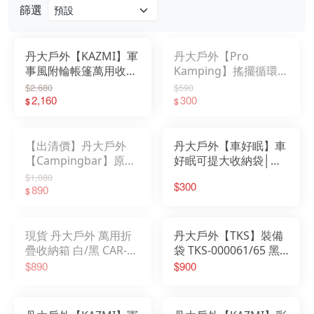
篩選
丹大戶外【KAZMI】軍
丹大戶外【Pro
事風附輪帳篷萬用收納
Kamping】搖擺循環扇
袋 K21T3B07｜袋子｜
收納袋│露營│風扇│提
$2,680
$590
提袋｜收納袋｜收納箱
2,160
袋│循環扇│收納袋│循
300
$
$
｜帳篷收納袋
環扇收納袋
【出清價】丹大戶外
丹大戶外【車好眠】車
【Campingbar】原木
好眠可提大收納袋│床│
兩片式桌板 收納箱專用
提袋│床墊│睡墊│車中
$1,080
$300
木桌板 T002 桌子│桌
890
床│收納袋│床墊收納
$
板│木桌│延伸桌
│TPU充氣床
現貨 丹大戶外 萬用折
丹大戶外【TKS】裝備
疊收納箱 白/黑 CAR-
袋 TKS-000061/65 黑/
019、CAR-020 桌子│
沙色 提袋｜收納袋｜露
$890
$900
收納盒│摺疊收納箱│箱
營收納袋｜裝備袋｜袋
子│置物箱│摺疊箱
子