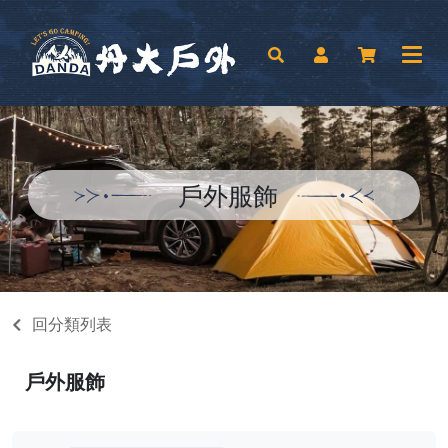
戶外服飾
回分類列表
戶外服飾