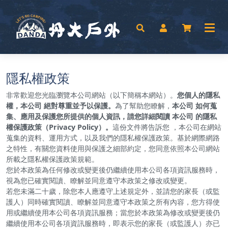
隱私權政策
非常歡迎您光臨瀏覽本公司網站（以下簡稱本網站）。
您個人的隱私
權，本公司 絕對尊重並予以保護。
為了幫助您瞭解，
本公司 如何蒐
集、應用及保護您所提供的個人資訊，請您詳細閱讀 本公司 的隱私
權保護政策（Privacy Policy）。
這份文件將告訴您 ，本公司在網站
蒐集的資料、運用方式，以及我們的隱私權保護政策。基於網際網路
之特性，有關您資料使用與保護之細部約定，您同意依照本公司網站
所載之隱私權保護政策規範。
您於本政策為任何修改或變更後仍繼續使用本公司各項資訊服務時，
視為您已確實閱讀、瞭解並同意遵守本政策之修改或變更。
若您未滿二十歲，除您本人應遵守上述規定外，並請您的家長（或監
護人）同時確實閱讀、瞭解並同意遵守本政策之所有內容，您方得使
用或繼續使用本公司各項資訊服務；當您於本政策為修改或變更後仍
繼續使用本公司各項資訊服務時，即表示您的家長（或監護人）亦已