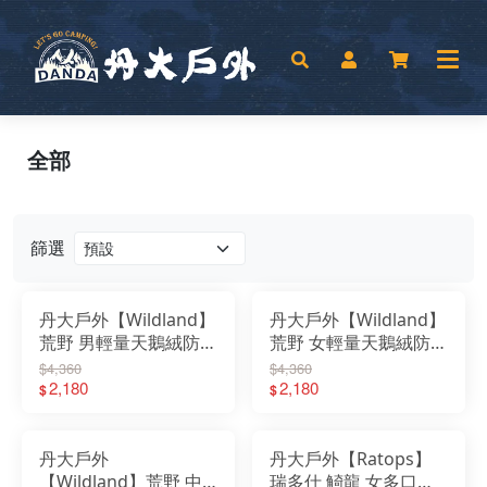
全部
篩選
丹大戶外【Wildland】
丹大戶外【Wildland】
荒野 男輕量天鵝絨防風
荒野 女輕量天鵝絨防風
防潑機能背心 0B32702
防潑機能背心 0B32701
$4,360
$4,360
｜絨布｜外套｜保暖｜
2,180
｜絨布｜外套｜保暖｜
2,180
$
$
防風｜防潑水｜保暖背
防風｜防潑水｜保暖背
心
心
丹大戶外
丹大戶外【Ratops】
【Wildland】荒野 中
瑞多仕 觭龍 女多口袋