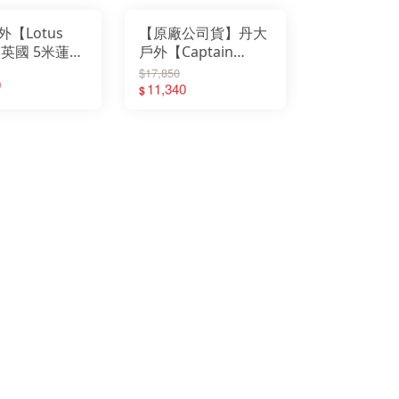
UERHAND火手燈
帳│秒開帳篷
灘帳│野餐帳
nix 戰術照明
【Lotus
【原廠公司貨】丹大
ter017
T維特
 40
e】英國 5米蓮
戶外【Captain
RBER貝爾求生系列
tove 柴爐
合單門款
Stag】日本鹿牌 EX
$17,850
 Sport 慶城戶外
0
Pace山林者
GEAR 5-6人隧道帳
11,340
$
UN多功能隨身包
ODGOODS
UA-17│帳篷│露營
althy Bag 寶背包
t Camp 韓國露營
M 防護用品
ALORNG嘉隆
TBeam 美國照明
ZCOOL艾比酷
ZMI 韓國
Y-BAK 美國鑰匙圈
EN 護趾涼鞋
teLamp汽化燈爐
eanKanteen 水瓶
MPERDELL登山杖
VEA 韓國
rshaw刀具
 柯二
MAKURA TENMAKU
FUMA 法國
ken 西班牙水壺
SKO 美國
STING 捷克
ATHERMAN工具鉗
D LENSER 德國
KI 德國登山杖
GHT MY FIRE瑞典
tume 意都美
dge 美國
GOS 日本露營
HA&CAMP 樂活不露
WA 專業登山鞋
TUS BELLE 英國
support美國護具
AMMUT 瑞士長毛象
RRELL 水陸休閒鞋
LLET 法國米列