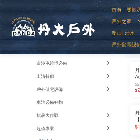
首頁
關於
購
戶外之家
退
常
防
登山用帳
爬山│涉水
露營帳篷
露營客廳帳
蚊帳│吊床
中高筒登
睡袋│毛毯
戶外儲電設
全部
低筒健行
睡墊│枕頭
篩
登山杖
車邊帳│車
襪子
車用床墊
移動式電源
越野跑鞋
風扇
運動涼鞋│
暖風扇│暖
水陸兩用
白沙屯繞境必備
綁腿│鞋墊
雪鞋
丹
雨鞋
出清特價
A
充
$2
戶外儲電設備
6
2
$
充
車泊必備好物
帳
丹
抗暑大作戰
【
T
$1
超值專案
理
聯