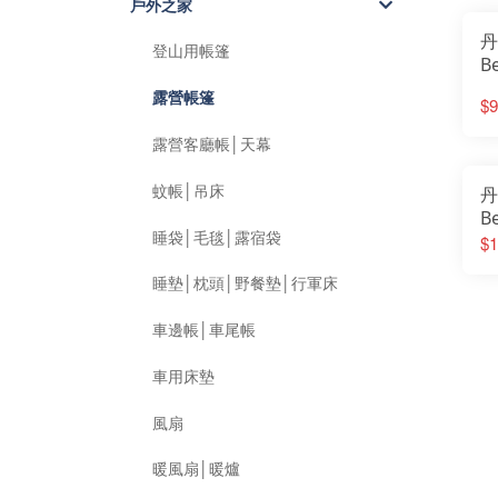
戶外之家
連
丹
｜
登山用帳篷
B
花
露營帳篷
$9
露營客廳帳│天幕
蚊帳│吊床
丹
B
睡袋│毛毯│露宿袋
花
$1
睡墊│枕頭│野餐墊│行軍床
車邊帳│車尾帳
車用床墊
風扇
暖風扇│暖爐