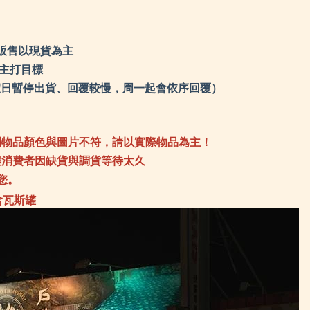
Sprayway 英國
TK
SRM knives 刀具
the
Soundsgood 松十古
Tr
TEVA 多功能鞋
Tr
TKS 迪克斯
Tr
the earth
UN
Traser 瑞士精品軍錶
Va
販售以現貨為主
Travelon 美國防盜包
Wa
Truvii 台灣品牌
Wa
UNIFLAME 日本
們主打目標
We
Vanlife taiwan 生活美學
We
Walkplus 織步加
Wh
Waterbox 美國水壺
0（例假日暫停出貨、回覆較慢，周一起會依序回覆）
Wi
WenLiang 文樑
Wi
Wenger瑞士
Wo
WholeEarth
ZA
WildFun 野放
Za
Wildland台灣荒野
Za
Woosah 有鬆
ZI
ZABWAY 台灣
LU
到物品顏色與圖片不符，請以實際物品為主！
Zamberlan 義大利
Zaxy 涼鞋
ZIPPO精緻配件
讓消費者因缺貨與調貨等待太久
LUYING 森之露
您。
含瓦斯罐