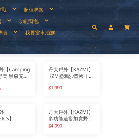
作戰
超值專案
專區
買一送一
備
功能背包
衣褲
中秋加碼特價
帽
超值出清商品
手套
超值促銷專區
兒童背包
補給專區
超值露營裝備
專賣
我要當車泊族
│瓦斯燈│汽化燈
30L以下背包
涼鞋
超值露營者品牌特賣
燈
30~45L中型背包
Wildland荒野2022春夏新品
零件專區
45L以上大型背包│登山背包
活動商品
mai
手電筒
登山背架
c’Teryx 始祖鳥
斜背包│胸前包│登山配件包
ISI城市綠洲
腰包│護照包│盥洗包
AM
防盜包
背包套
UNAS 歐都納
rrack 09 巴洛克零玖
ack Diamond 登山杖
FF 西班牙頭巾
【Camping
丹大戶外【KAZMI】
llRock 韓國
mping Ace 野樂
】野樂 黑森充氣
KZM塗鴉沙灘帳｜露
mging Bar 露營生活道具
mping Scape 韓國露營
360PRO+
營｜帳篷｜輕量｜沙
T 皮鞋皮靴
ptain Stag 鹿牌
$1,990
nvasCamp 鐘型帳篷
647│帳篷│充氣
0
灘帳｜野餐帳｜速搭
melBak美國水壺
C 風麋露
人帳篷│充氣帳
帳｜快速收納
aco 涼鞋
ghlans 加拿大戶外
leman 美國戶外
KT刀具
press Creek賽普勒斯
外
丹大戶外【KAZMI】
inook
RN TOUGH機能襪
ICS】
多功能速搭加寬野餐
uter 德國
 JAN 台灣製
ule｜膠囊客廳
帳 K221T3T16│露營
0
$4,990
H 敦華
oFlow
庭帳│大帳篷│
│野餐│帳篷│家庭帳
rai
KT 雪靴
露營│戶外更衣
│客廳帳│遮陽帳│沙
O 美國
symain 衣力美