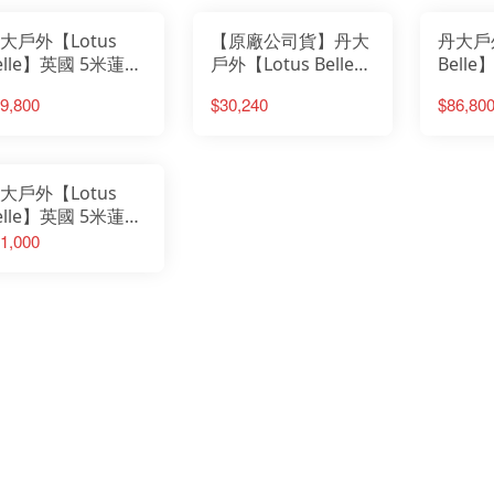
emirai
FE
接帳篷｜露營帳篷
營帳
│車尾
ESKT 雪靴
Fe
ENO 美國
大戶外【Lotus
【原廠公司貨】丹大
丹大戶外
Fil
帳篷
Easymain 衣力美
FI
FEUERHAND火手燈
FOX
elle】英國 5米蓮
戶外【Lotus Belle】
Bell
Fenix 戰術照明
GE
Filter017
Gs
-綜合豪華雙門款
英國 2.7米小蓮花帳
花-綜
FIT維特
Go
FOX 40
9,800
$30,240
$86,80
Go
篷
GERBER貝爾求生系列
G
Gstove 柴爐
GO
Go Sport 慶城戶外
He
GoPace山林者
Ho
GUN多功能隨身包
I-
GOODGOODS
JI
Healthy Bag 寶背包
JE
Hot Camp 韓國露營
大戶外【Lotus
JU
I-M 防護用品
KA
JIALORNG嘉隆
elle】英國 5米蓮
KE
JETBeam 美國照明
KE
JUZCOOL艾比酷
Ki
-前庭遮陽篷
1,000
KAZMI 韓國
Kl
KEY-BAK 美國鑰匙圈
KO
KEEN 護趾涼鞋
KO
KiteLamp汽化燈爐
Ke
KleanKanteen 水瓶
K2
KOMPERDELL登山杖
KA
KOVEA 韓國
LA
Kershaw刀具
La
K2 柯二
LA
KAMAKURA TENMAKU
LA
LAFUMA 法國
LE
Laken 西班牙水壺
LE
LASKO 美國
LE
LASTING 捷克
LI
LEATHERMAN工具鉗
Li
LED LENSER 德國
Lo
LEKI 德國登山杖
LO
LIGHT MY FIRE瑞典
LO
Litume 意都美
LO
Lodge 美國
LO
LOGOS 日本露營
LP
LOHA&CAMP 樂活不露
M
LOWA 專業登山鞋
ME
LOTUS BELLE 英國
MI