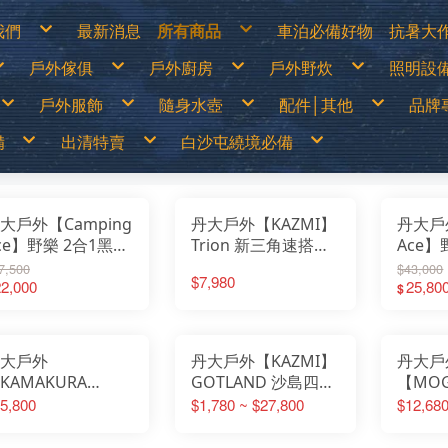
我們
最新消息
所有商品
車泊必備好物
抗暑大
物說明
白沙屯繞境必備
涼爽
戶外傢俱
戶外廚房
戶外野炊
照明設
換貨說明
出清特價
防曬
見問答
戶外儲電設備
遮陽
詐騙說明
車泊必備好物
防曬
篷
露營桌
露營卡式爐│登山爐│雙口爐
烤肉架│焚火台
LED燈
抗暑大作戰
水分
戶外服飾
隨身水壺
配件│其他
品牌
露營椅│行軍床
行動廚房│櫥櫃
柴爐│柴爐配件
煤油燈
超值專案
休閒
│天幕
行動馬桶│衛浴帳
戶外餐具│碗盤│杯子
野炊配件
露營
戶外之家
營柱│營釘│配件
鋁合金炊鍋具
燈具
戶外傢俱
山鞋
春夏服飾
運動水壺
戶外刀具
70
│露宿袋
露營裝備袋│收納箱
鈦合金炊鍋具
頭燈│
備
出清特賣
白沙屯繞境必備
戶外廚房
鞋
秋冬服飾
保溫瓶│保溫壺
扣環│束物帶
Ar
│野餐墊│行軍床
不鏽鋼鍋具
戶外野炊
選
運動內衣褲
水袋
修補工具
AD
尾帳
琺瑯鍋具
照明設備
透氣雨衣褲
水壺配件
急難救助│身體防護
AD
鑄鐵荷蘭鍋│煎盤
保暖衣1000(含)以下
買一送一
70mai
露營卡式爐│登山爐│雙口爐
兒童背包
登山用帳篷
LED燈
移動式電源&太陽能板
露營桌
戶外刀具
烤肉架│焚火台
春夏服飾
中高筒登山鞋
運動水壺
涼爽專區
繞境必備品
功能背包
&太陽能板
出清特價
繞境必備品
頭巾
Atc
咖啡壺│茶壺
保暖衣1680(含)以下
中秋加碼特價
Arc’Teryx 始祖鳥
行動廚房│櫥櫃
30L以下背包
露營帳篷
煤油燈│瓦斯燈│汽化燈
露營椅│行軍床
扣環│束物帶
柴爐│柴爐配件
秋冬服飾
低筒健行鞋
保溫瓶│保溫壺
防曬衣褲
戶外服飾
保暖衣1000(含)以下
拖鞋
帽子
AT
爐
擋風板│爐具配件
防風外套5折起
超值出清商品
ADISI城市綠洲
戶外餐具│碗盤│杯子
30~45L中型背包
露營客廳帳│天幕
露營燈
行動馬桶│衛浴帳
修補工具
野炊配件
運動內衣褲
登山杖
水袋
遮陽帽
爬山│涉水
保暖衣1680(含)以下
鞋
手套
Ba
高山瓦斯罐│卡式瓦斯罐
野炊餐具特價
超值促銷專區
ADAM
鋁合金炊鍋具
45L以上大型背包│登山背包
蚊帳│吊床
燈具零件專區
營柱│營釘│配件
急難救助│身體防護
透氣雨衣褲
襪子
水壺配件
防曬手套
品牌專賣
防風外套5折起
袖套
Bl
露營冰箱│儲水桶
【MoonStar】登山鞋一律95折
超值露營裝備
Atc
鈦合金炊鍋具
登山背架
睡袋│毛毯│露宿袋
頭燈│手電筒
露營裝備袋│收納箱
頭巾
越野跑鞋
水分補給專區
隨身水壺
野炊餐具特價
腰帶│運動毛巾
BU
【MERRELL】登山鞋零碼6折
超值露營者品牌特賣
ATUNAS 歐都納
不鏽鋼鍋具
斜背包│胸前包│登山配件包
睡墊│枕頭│野餐墊│行軍床
帽子
運動涼鞋│拖鞋
休閒涼鞋
配件│其他
大戶外【Camping
丹大戶外【KAZMI】
丹大戶外
【MoonStar】登山鞋一律95折
登山壓縮褲
Be
【Camping Scape】收納袋出清特價
Wildland荒野2022春夏新品
Barrack 09 巴洛克零玖
琺瑯鍋具
腰包│護照包│盥洗包
車邊帳│車尾帳
手套
水陸兩用鞋
【MERRELL】登山鞋零碼6折
童裝專區
Ca
【mont-bell】羽絨外套6折
活動商品
Black Diamond 登山杖
鑄鐵荷蘭鍋│煎盤
防盜包
車用床墊
袖套
綁腿│鞋墊
男排汗快乾上衣
防曬手套
夏季排汗系列
男保暖上衣
抗UV遮陽帽
ce】野樂 2合1黑盾
Trion 新三角速搭帳
Ace
【Camping Scape】收納袋出清特價
墨鏡│雪鏡
Ca
【EasyMain】服飾一律95折
BUFF 西班牙頭巾
咖啡壺│茶壺
背包套
風扇
腰帶│運動毛巾
雪鞋
女排汗快乾上衣
保暖手套│防風防水手套
冬季保暖系列
女保暖上衣
保暖帽│圍巾
【mont-bell】羽絨外套6折
Ca
【ATUNAS】換季出清8折
BellRock 韓國
擋風板│爐具配件
暖風扇│暖爐
登山壓縮褲
雨鞋
男排汗快乾長褲
男保暖長褲
氣車尾帳650 ARC-
K221T3T08│家庭帳
帳 泰坦
【EasyMain】服飾一律95折
CA
7,500
$43,000
【ATUNAS】服飾一律85折
Camping Ace 野樂
高山瓦斯罐│卡式瓦斯罐
童裝專區
女排汗快乾長褲
女保暖長褲
【ATUNAS】換季出清8折
Ca
男排汗快乾上衣
防曬手套
夏季排汗系列
男保暖上衣
抗UV遮陽帽
【Wildland】服飾一律9折
Camging Bar 露營生活道具
露營冰箱│儲水桶
墨鏡│雪鏡
$7,980
男排汗快乾短褲│七分褲
男保暖外套
【ATUNAS】服飾一律85折
Ca
48│帳篷│車尾帳│
2,000
│客廳帳│遮陽帳│沙
ARC-
25,80
女排汗快乾上衣
保暖手套│防風防水手套
冬季保暖系列
女保暖上衣
保暖帽│圍巾
$
【Deuter】背包一律8折
Camping Scape 韓國露營
女排汗快乾短褲│七分褲
女保暖外套
【Wildland】服飾一律9折
Ca
男排汗快乾長褲
男保暖長褲
【Coleman】&【Captain Stag】露營用品出
CAT 皮鞋皮靴
男女防曬外套
【Deuter】背包一律8折
清特價
CE
女排汗快乾長褲
女保暖長褲
氣帳│多功能車尾
灘帳│野餐帳│速搭帳
帳│多
Captain Stag 鹿牌
機能背心
【Coleman】&【Captain Stag】露營用品出
【LOGOS】露營用品出清特價
Ch
男排汗快乾短褲│七分褲
男保暖外套
CanvasCamp 鐘型帳篷
清特價
Co
女排汗快乾短褲│七分褲
女保暖外套
│三角帳
篷
CamelBak美國水壺
【LOGOS】露營用品出清特價
Co
男女防曬外套
CEC 風麋露
CR
機能背心
Chaco 涼鞋
Cy
Coghlans 加拿大戶外
大戶外
丹大戶外【KAZMI】
丹大戶
Ch
Coleman 美國戶外
DA
CRKT刀具
KAMAKURA
GOTLAND 沙島四人
【MOG
De
Cypress Creek賽普勒斯
DI
Chinook
ENMAKU】國家地
帳-外帳含頂布、專用
Cars
5,800
$1,780 ~ $27,800
$12,68
D&
DARN TOUGH機能襪
Ec
Deuter 德國
頻道x鎌倉天幕 P4
掛窗 K231T3T04│帳
帳 家
emi
DI JAN 台灣製
ES
D&H 敦華
名限量款 客廳帳｜
篷│外帳│客廳帳│露
帳篷│
EN
EcoFlow
Ea