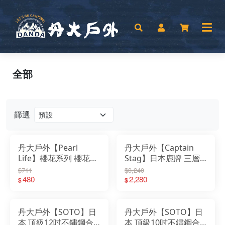
全部
篩選
丹大戶外【Pearl
丹大戶外【Captain
Life】櫻花系列 櫻花琺
Stag】日本鹿牌 三層
瑯15cm雙耳鍋(附玻璃
鋼煮米鍋 UH-4001｜
$711
$3,240
蓋及收納蓋) HB-2131
480
燉鍋｜湯鍋｜簡易炊具
2,280
$
$
｜琺瑯｜雙耳鍋
丹大戶外【SOTO】日
丹大戶外【SOTO】日
本 頂級12吋不鏽鋼合
本 頂級10吋不鏽鋼合