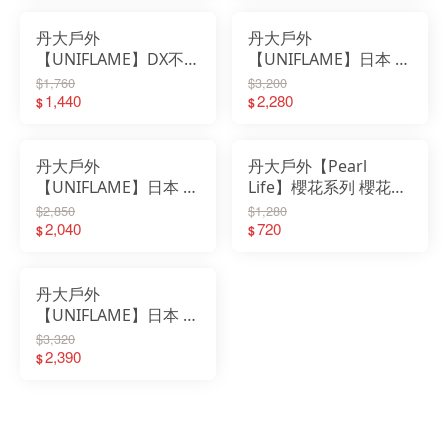
丹大戶外
丹大戶外
【UNIFLAME】DX不失
【UNIFLAME】日本 折
敗煮飯鍋 小 U660331
疊三角煙燻烤箱
$1,760
$3,200
｜炊具｜露營｜飯鍋｜
1,440
U665978｜野炊｜露營
2,280
$
$
簡易炊具
｜烤箱｜可折疊｜烤肉
架｜焚火台｜煙燻烤箱
丹大戶外
丹大戶外【Pearl
【UNIFLAME】日本 一
Life】櫻花系列 櫻花琺
單位焚火爐 U682999
瑯手沖壺1.1L HB-2135
$2,850
$1,280
｜烤肉｜野炊｜露營｜
2,040
｜琺瑯｜茶壺｜咖啡壺
720
$
$
烤肉架｜焚火台｜野外
｜手沖壺
爐炊
丹大戶外
【UNIFLAME】日本 不
鏽鋼火箭爐 U682982
$3,320
｜烤肉｜野炊｜露營｜
2,390
$
烤肉架｜焚火台｜野外
爐炊