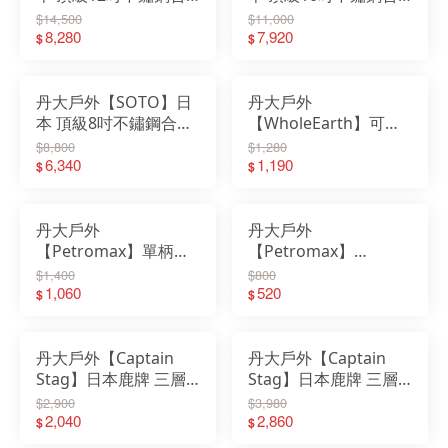
金平底鍋/中秋荷蘭鍋
金平底鍋/中秋荷蘭鍋
$14,500
$11,000
4mm厚鍋壁/電磁爐可
8,280
4mm厚鍋壁/電磁爐可
7,920
$
$
用 ST-912｜平底鍋｜
用 ST-910｜平底鍋｜
荷蘭鍋
荷蘭鍋
丹大戶外【SOTO】日
丹大戶外
本 頂級8吋不鏽鋼合金
【WholeEarth】可分
平底鍋/中秋荷蘭鍋
離萬用烤盤 黑色
$8,800
$1,280
4mm厚鍋壁/電磁爐可
6,340
WE2KDJ13｜烤盤｜烤
1,190
$
$
用 ST-908｜平底鍋｜
肉夾｜吐司夾｜熱壓吐
荷蘭鍋
司
丹大戶外
丹大戶外
【Petromax】單柄琺
【Petromax】
瑯鍋 白/黑 0.5L/1L 通
ENAMEL BOWLS 琺瑯
$1,400
$800
過歐盟食品安全認證
1,060
碗2入 白/黑 px-bowl-
520
$
$
px-panen 鍋子│牛奶
w/px-bow-s
鍋
丹大戶外【Captain
丹大戶外【Captain
Stag】日本鹿牌 三層
Stag】日本鹿牌 三層
鋼鍋具組17cm M-
鋼鍋具組23cm M-
$2,900
$3,980
8606｜鍋子｜鋼鍋｜鍋
2,040
8604｜鍋子｜鋼鍋｜鍋
2,860
$
$
具組｜三層鍋具
具組｜三層鍋具