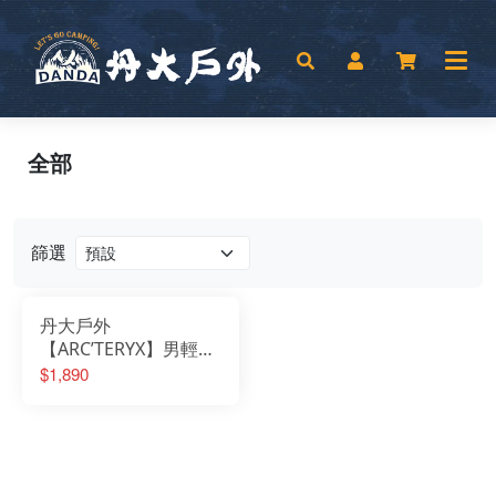
全部
篩選
丹大戶外
【ARC’TERYX】男輕量
吸濕排汗抗臭銀離子長
$1,890
袖圓領內衣
5013111690BB 婆羅洲
海藍