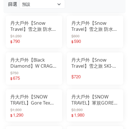
篩選
丹大戶外【Snow
丹大戶外【Snow
Travel】雪之旅 防水透
Travel】雪之旅 防水透
氣水鑽手套 AR-56｜手
氣薄型手套 AR-6｜手
$1,280
$800
套｜防水｜透氣｜內刷
790
套｜防水｜透氣｜內刷
590
$
$
毛｜防風性佳｜保暖性
毛｜防風性佳｜保暖性
佳
佳
丹大戶外【Black
丹大戶外【Snow
Diamond】W CRAG
Travel】雪之旅 SKI-
HALF-FINGER 801868
DRI 二合一雙層手套
$750
$720
一雙 手套 登山手套｜
675
AR-3 可拆式｜保暖手
$
健行手套
套｜耐磨防滑
丹大戶外【SNOW
丹大戶外【SNOW
TRAVEL】Gore Tex
TRAVEL】軍規GORE-
Infinium 防風保暖觸控
TEX+軍用
$1,800
$3,890
手套 AR-84 黑色│防水
1,290
PRIMALOFT100% AR-
1,980
$
$
透氣
69-三色│防水透氣│止
滑