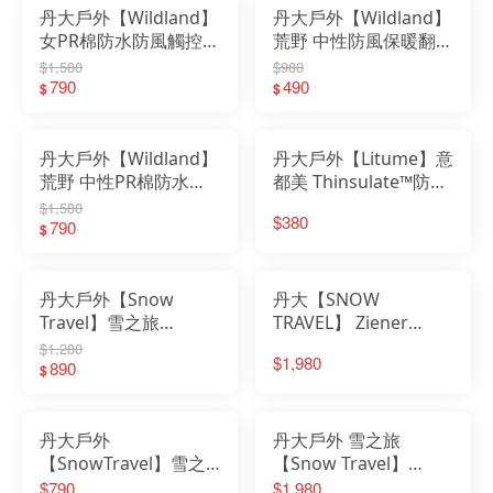
丹大戶外【Wildland】
丹大戶外【Wildland】
女PR棉防水防風觸控手
荒野 中性防風保暖翻蓋
套 W2003│保暖│防風
手套 W2012 手套｜防
$1,580
$980
│騎士手套│保暖手套│
790
風手套｜手套保暖｜防
490
$
$
防曬手套│工作手套
寒手套｜半指手套
丹大戶外【Wildland】
丹大戶外【Litume】意
荒野 中性PR棉防水防
都美 Thinsulate™防水
風觸控手套 W2006｜
透氣禦寒手套(男)
$1,580
$380
手套｜防風｜防潑水｜
790
F118-33 深藍/灰
$
內刷毛｜觸控手套｜防
風手套
丹大戶外【Snow
丹大【SNOW
Travel】雪之旅
TRAVEL】 Ziener
PRIMALOFT防水透氣
GORE-TEX Primaloft
$1,280
$1,980
手套 AR-65｜手套｜防
890
科技保暖棉 防水透氣手
$
水｜透氣｜內刷毛｜防
套 AR-62
風性佳
丹大戶外
丹大戶外 雪之旅
【SnowTravel】雪之
【Snow Travel】
旅 防水手套 AR-72 四
Gore-Tex 防水透氣手
$790
$1,980