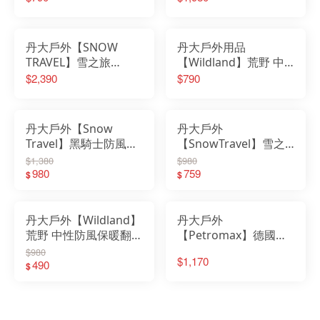
色 機車手套│登山│滑
套 AR-42 保暖手套｜防
雪│出國│寒流保暖
寒手套
丹大戶外【SNOW
丹大戶外用品
TRAVEL】雪之旅
【Wildland】荒野 中
GoreTex 防水可觸控手
性彈性PR防風防水手
$2,390
$790
套 AR-75│滑雪│止滑│
套-深灰 型號 0A22002-
加厚保暖│防水透氣
93
丹大戶外【Snow
丹大戶外
Travel】黑騎士防風防
【SnowTravel】雪之
水透氣保暖手套 AR-67
旅 英國Ski-Dri 觸控保
$1,380
$980
｜手套｜防水｜透氣｜
980
暖手套 AR-73│刷毛│止
759
$
$
彈性｜防風性佳｜保暖
滑│反光條│防水透氣
性佳
丹大戶外【Wildland】
丹大戶外
荒野 中性防風保暖翻指
【Petromax】德國
手套 W2011｜手套｜
ARAMID PRO 300
$980
$1,170
機車｜防風手套｜手套
490
GLOVES 專業級耐熱皮
$
保暖｜防寒手套
手套 h300