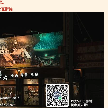
您。
Sprayway 英國
TK
SRM knives 刀具
the
Soundsgood 松十古
Tr
含瓦斯罐
TEVA 多功能鞋
Tr
TKS 迪克斯
Tr
the earth
UN
Traser 瑞士精品軍錶
Va
Travelon 美國防盜包
Wa
Truvii 台灣品牌
Wa
UNIFLAME 日本
We
Vanlife taiwan 生活美學
We
Walkplus 織步加
Wh
Waterbox 美國水壺
Wi
WenLiang 文樑
Wi
Wenger瑞士
Wo
WholeEarth
ZA
WildFun 野放
Za
Wildland台灣荒野
Za
Woosah 有鬆
ZI
ZABWAY 台灣
LU
Zamberlan 義大利
Zaxy 涼鞋
ZIPPO精緻配件
LUYING 森之露