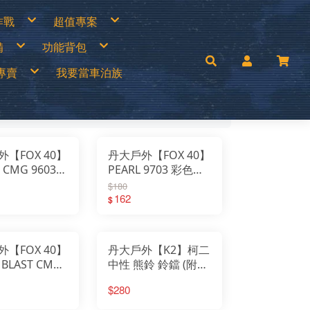
作戰
超值專案
專區
買一送一
備
功能背包
衣褲
中秋加碼特價
帽
超值出清商品
手套
超值促銷專區
兒童背包
補給專區
超值露營裝備
專賣
我要當車泊族
│瓦斯燈│汽化燈
30L以下背包
涼鞋
超值露營者品牌特賣
燈
30~45L中型背包
Wildland荒野2022春夏新品
零件專區
45L以上大型背包│登山背包
活動商品
mai
手電筒
登山背架
c’Teryx 始祖鳥
斜背包│胸前包│登山配件包
ISI城市綠洲
腰包│護照包│盥洗包
AM
防盜包
背包套
UNAS 歐都納
rrack 09 巴洛克零玖
ack Diamond 登山杖
FF 西班牙頭巾
【FOX 40】
丹大戶外【FOX 40】
llRock 韓國
mping Ace 野樂
c CMG 9603
PEARL 9703 彩色系
mging Bar 露營生活道具
mping Scape 韓國露營
列高音哨(附繫
列低音哨(附繫繩)｜
T 皮鞋皮靴
$180
ptain Stag 鹿牌
nvasCamp 鐘型帳篷
救難哨｜哨子｜
救難哨｜哨子｜口哨
162
$
melBak美國水壺
C 風麋露
高音哨
｜低音哨
aco 涼鞋
ghlans 加拿大戶外
leman 美國戶外
KT刀具
press Creek賽普勒斯
【FOX 40】
丹大戶外【K2】柯二
inook
RN TOUGH機能襪
 BLAST CMG
中性 熊鈴 鈴鐺 (附收
uter 德國
 JAN 台灣製
-0208黃色 高音
納網袋) K2-0022 顏
H 敦華
oFlow
$280
繫繩) 救難哨｜
色隨機 警示鈴｜求救
rai
KT 雪靴
口哨
鈴｜阻嚇鈴｜野外鈴
O 美國
symain 衣力美