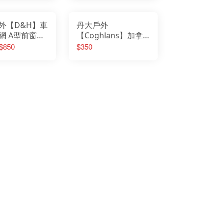
UERHAND火手燈
｜通知熊
nix 戰術照明
ter017
T維特
外【D&H】車
丹大戶外
 40
RBER貝爾求生系列
網 A型前窗
【Coghlans】加拿
tove 柴爐
 Sport 慶城戶外
01/2、B型前窗
大 緊急救生雨披
 $850
$350
Pace山林者
UN多功能隨身包
03、U型後窗
1390 防水│雨衣│雨
ODGOODS
althy Bag 寶背包
04 一組兩入 車
披│救難衣
t Camp 韓國露營
M 防護用品
ALORNG嘉隆
TBeam 美國照明
ZCOOL艾比酷
ZMI 韓國
Y-BAK 美國鑰匙圈
EN 護趾涼鞋
teLamp汽化燈爐
eanKanteen 水瓶
MPERDELL登山杖
VEA 韓國
rshaw刀具
 柯二
MAKURA TENMAKU
FUMA 法國
ken 西班牙水壺
SKO 美國
STING 捷克
ATHERMAN工具鉗
D LENSER 德國
KI 德國登山杖
GHT MY FIRE瑞典
tume 意都美
dge 美國
GOS 日本露營
HA&CAMP 樂活不露
WA 專業登山鞋
TUS BELLE 英國
support美國護具
AMMUT 瑞士長毛象
RRELL 水陸休閒鞋
LLET 法國米列