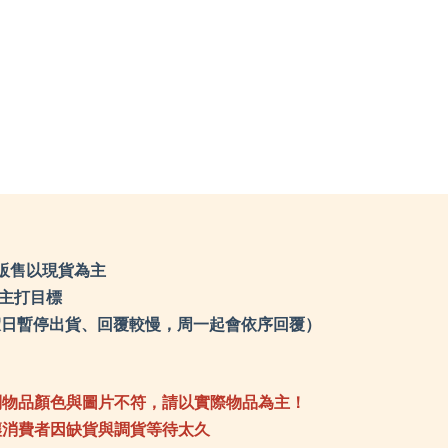
LPsupport美國護具
Mo
MAMMUT 瑞士長毛象
Mo
MERRELL 水陸休閒鞋
Mo
MILLET 法國米列
MO
MoonStar 月星
MO
Mountneer 山林休閒
N9
Montane 英國服飾
北
MONT-BELL 日本
Na
MORAKNIV 瑞典
Na
N9
Ni
北緯23度
No
Nalgene萊勁水壺
Ob
Nathan美國水壺系列
OD
NiteIze美國創意達人
OG
North Eagle日本北鷹
OP
Oboz 美國登山鞋
Ou
ODLO 瑞士服飾
Ou
OGC 日本
OU
OPINEL 法國
OW
Outdoor Research
Oz
Outdoor Active 山貓水壺
PA
OUTDOORBASE
PA
OWL CAMP
Pe
Ozpig 黑皮豬
Pr
PAC 德國
Pr
PAMABE
Pea
Petromax 德國煤油燈
販售以現貨為主
pe
Primus 瑞典戶外用品
Ri
ProCamping 領航家
Ra
Pearl Life 日本
們主打目標
Re
pecron
R
Ridge Line 韓國
RH
0（例假日暫停出貨、回覆較慢，周一起會依序回覆）
Ratops台灣瑞多仕
SA
Regatta 英國
SA
ROME 美國鑄鐵烤具
SC
RHINO 台灣犀牛
SO
SANSUI 山水
SE
SALOMON 防水鞋
Sn
SCOODA 台灣速可搭
Sn
SOTO 日本戶外
到物品顏色與圖片不符，請以實際物品為主！
SE
SELK BAG 神客睡袋人
SO
SnowPeak 日本戶外
Sp
SnowTravel 雪之旅
讓消費者因缺貨與調貨等待太久
SR
SEA TO SUMMIT
So
SOLIDLINE 德國
TE