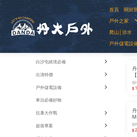
首頁
關於
購
戶外之家
退
常
防
登山用帳
爬山│涉水
露營帳篷
露營客廳帳
蚊帳│吊床
中高筒登
睡袋│毛毯
戶外儲電設
全部
低筒健行
睡墊│枕頭
篩
登山杖
車邊帳│車
襪子
車用床墊
移動式電源
越野跑鞋
風扇
運動涼鞋│
暖風扇│暖
水陸兩用
白沙屯繞境必備
綁腿│鞋墊
雪鞋
丹
雨鞋
出清特價
【
2
$2
戶外儲電設備
帶
1
$
7
車泊必備好物
帶
丹
抗暑大作戰
M
生
$2
超值專案
繩
$
｜