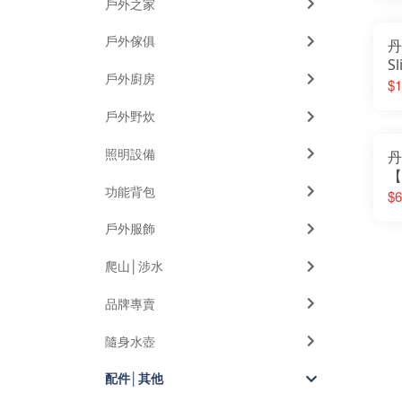
戶外之家
戶外傢俱
丹
S
戶外廚房
形
$1
6
戶外野炊
口
照明設備
丹
【
功能背包
大
$6
蟲
戶外服飾
褲
爬山│涉水
品牌專賣
隨身水壺
配件│其他