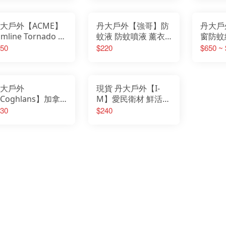
emirai
FE
助
ESKT 雪靴
Fe
ENO 美國
Fil
Easymain 衣力美
FI
FEUERHAND火手燈
大戶外【ACME】
丹大戶外【強哥】防
丹大戶
FOX
Fenix 戰術照明
GE
Filter017
limline Tornado 扁
蚊液 防蚊噴液 薰衣
窗防蚊
Gs
FIT維特
Go
FOX 40
高音哨 英國製 8色
草噴液 薄荷噴液 防
DH-0
50
$220
$650 ~
Go
GERBER貝爾求生系列
G
Gstove 柴爐
36 救難哨｜哨子｜
蚊│驅蚊│幼童成人防
DH-0
GO
Go Sport 慶城戶外
He
GoPace山林者
哨
蚊│防小黑蚊│防蚊噴
DH-0
Ho
GUN多功能隨身包
I-
GOODGOODS
霧
窗紗網
JI
Healthy Bag 寶背包
JE
Hot Camp 韓國露營
大戶外
現貨 丹大戶外【I-
JU
I-M 防護用品
KA
JIALORNG嘉隆
Coghlans】加拿
M】愛民衛材 鮮活氧
KE
JETBeam 美國照明
KE
JUZCOOL艾比酷
Ki
 BUG PANTS 防蚊
O2氧氣瓶 OO-076
30
$240
KAZMI 韓國
Kl
KEY-BAK 美國鑰匙圈
KO
褲子 0068 │防文
高純氧│登山缺氧│氧
KEEN 護趾涼鞋
KO
KiteLamp汽化燈爐
Ke
│防蚊│褲子│露營
氣罐
KleanKanteen 水瓶
K2
KOMPERDELL登山杖
KA
KOVEA 韓國
LA
Kershaw刀具
La
K2 柯二
LA
KAMAKURA TENMAKU
LA
LAFUMA 法國
LE
Laken 西班牙水壺
LE
LASKO 美國
LE
LASTING 捷克
LI
LEATHERMAN工具鉗
Li
LED LENSER 德國
Lo
LEKI 德國登山杖
LO
LIGHT MY FIRE瑞典
LO
Litume 意都美
LO
Lodge 美國
LO
LOGOS 日本露營
LP
LOHA&CAMP 樂活不露
M
LOWA 專業登山鞋
ME
LOTUS BELLE 英國
MI