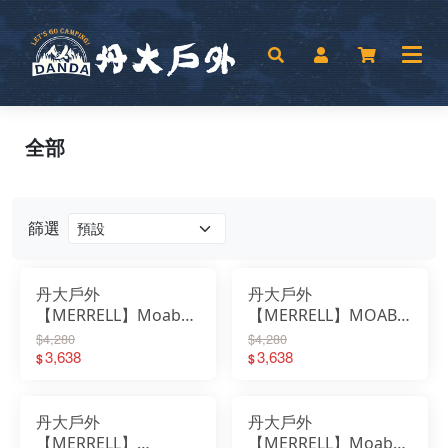
全部
篩選
丹大戶外
丹大戶外
【MERRELL】Moab
【MERRELL】MOAB
Speed 2 女款登山越野
SPEED 2 VENT 2K SE
$4,280
$4,280
鞋 ML00003611｜女鞋
3,638
登山健行鞋
3,638
$
$
｜運動鞋｜登山鞋｜越
ML00005004｜女鞋｜
野鞋
運動鞋
丹大戶外
丹大戶外
【MERRELL】
【MERRELL】Moab