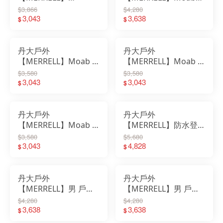
Explorer Aerosport
Speed 2 Vent 2K SE 登
$3,866
$4,280
輕量休閒戶外女鞋
3,043
山健行鞋 ML00005003
3,638
$
$
ML00003458｜女鞋｜
｜女鞋｜運動鞋
運動鞋
丹大戶外
丹大戶外
【MERRELL】Moab 3
【MERRELL】Moab 3
女款戶外健行鞋
女款戶外健行鞋
$3,580
$3,580
ML00003594｜女鞋｜
3,043
ML00003595｜女鞋｜
3,043
$
$
運動鞋｜慢跑鞋｜低筒
運動鞋｜慢跑鞋｜低筒
鞋｜登山鞋
鞋｜登山鞋
丹大戶外
丹大戶外
【MERRELL】Moab 3
【MERRELL】防水登
男款戶外健行鞋
山鞋 女 ML037840 熔
$3,580
$5,680
ML00003590｜男鞋｜
3,043
岩煙灰｜女鞋｜運動鞋
4,828
$
$
運動鞋｜慢跑鞋｜低筒
｜慢跑鞋｜低筒鞋｜慢
鞋｜登山鞋
跑女鞋
丹大戶外
丹大戶外
【MERRELL】男 戶外
【MERRELL】男 戶外
鞋 淺褐色 ML037133
鞋 橄欖綠 ML036905
$4,280
$4,280
｜鞋子｜布鞋｜登山鞋
3,638
｜鞋子｜布鞋｜登山鞋
3,638
$
$
｜健行鞋｜低筒鞋
｜健行鞋｜低筒鞋