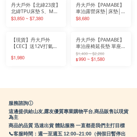
丹大戶外【北緯23度】
丹大戶外【PAMABE】
北緯TPU床墊 S、M、
車泊露營床墊│床墊│折
L、逗點聯名│充氣床│
墊│露營床│車床│車中
$3,850 ~ $7,380
$8,680
睡墊│充氣墊│充氣睡墊
床│床│車好眠│車泊│
│氣墊床
北緯│逗點
【現貨】丹大戶外
丹大戶外【PAMABE】
【CEC】送12V打氣機
車泊座椅延長墊 單座款
(顏色隨機出貨) 雲朵車
雙座款 車床平整化套件
$1,400 ~ $2,260
$1,980
中床 95%車款適用 類
│車床延伸擋片│汽車床
990 ~ $1,580
$
逗點│北緯│TPU充氣床
墊│車中床
服務諮詢ⓘ
這邊提供給山友,露友優質專業購物平台,商品販售以現貨
為主
商品的品質 迅速出貨 體貼服務 一直都是我們主打目標
📞客服時間：週一至週五 12:00–21:00（例假日暫停出