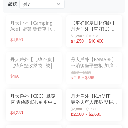
篩選
丹大戶外【Camping
【車好眠夏日超值組】
Ace】野樂 樂遊車中床
丹大戶外【車好眠】車
+幫浦 ARC-295 類逗點
好眠3D自動充氣車床 │
$1,250 ~ $10,979
$4,990
│北緯│TPU充氣床│車
車泊│車宿│車床│車中
1,250 ~ $10,400
$
中床
床│睡墊│床墊│充氣
丹大戶外【北緯23度】
丹大戶外【PAMABE】
北緯床墊收納袋 L號│
車泊後座平整板-加強
睡墊│提袋│充氣床│充
版 小款/大款│車泊│車
$250 ~ $520
$480
氣墊│氣墊床│收納袋│
宿│車露│露營│平整化
219 ~ $399
$
充氣睡墊│床墊收納袋
│平整板│高低落差│汽
車床墊
丹大戶外【CEC】風麋
丹大戶外【KLYMIT】
露 雲朵露眠拉絲車中床
馬洛夫單人床墊 雙拼立
墊│車泊│車宿│車床│
體海綿單人床 REG/XL
$2,880 ~ $2,980
$4,280
睡墊│床墊│充氣│車中
充氣床｜車用床墊｜車
2,580 ~ $2,680
$
床│拉絲床
好眠｜露營床｜北緯｜
逗點