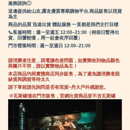
服務諮詢ⓘ
這邊提供給山友,露友優質專業購物平台,商品販售以現貨
為主
商品的品質 迅速出貨 體貼服務 一直都是我們主打目標
📞客服時間：週一至週五 12:00–21:00（例假日暫停出
貨、回覆較慢，周一起會依序回覆）
門市營業時間 : 週一至週日 12:00–21:00
請消費者注意，因電腦色差問題，如實際收到物品顏色
與圖片不符，請以實際物品為主！
本店商品均與實體商店同步販售，為了避免讓消費者因
缺貨與調貨等待太久
請下單前請先詢問是否有現貨~丹大戶外感謝您。
※瓦斯罐僅在門市販售，官網出貨商品皆不含瓦斯罐