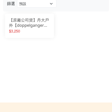
篩選
【原廠公司貨】丹大戶
外【doppelganger】
日本營舞者225*220小
$3,250
庭院家庭三人帳(有車
庫) T3-82 綠