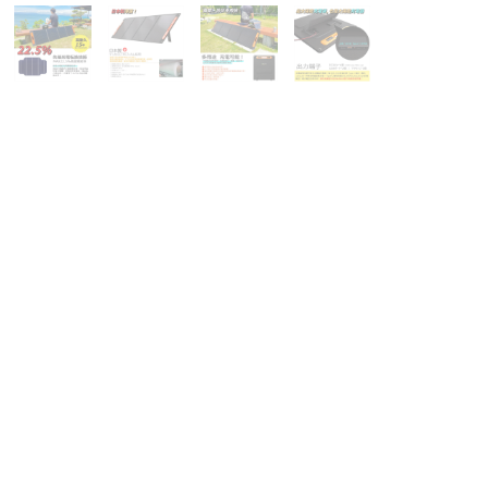
onStar 月星
untneer 山林休閒
ntane 英國服飾
NT-BELL 日本
RAKNIV 瑞典
緯23度
lgene萊勁水壺
than美國水壺系列
teIze美國創意達人
rth Eagle日本北鷹
oz 美國登山鞋
LO 瑞士服飾
C 日本
INEL 法國
tdoor Research
tdoor Active 山貓水壺
TDOORBASE
L CAMP
pig 黑皮豬
C 德國
MABE
tromax 德國煤油燈
imus 瑞典戶外用品
oCamping 領航家
rl Life 日本
cron
dge Line 韓國
tops台灣瑞多仕
gatta 英國
OME 美國鑄鐵烤具
INO 台灣犀牛
NSUI 山水
LOMON 防水鞋
OODA 台灣速可搭
TO 日本戶外
LK BAG 神客睡袋人
owPeak 日本戶外
owTravel 雪之旅
A TO SUMMIT
LIDLINE 德國
rayway 英國
M knives 刀具
undsgood 松十古
VA 多功能鞋