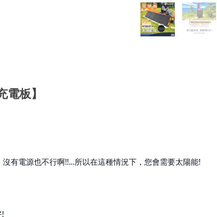
LPsupport美國護具
Mo
MAMMUT 瑞士長毛象
Mo
MERRELL 水陸休閒鞋
Mo
MILLET 法國米列
MO
MoonStar 月星
MO
Mountneer 山林休閒
N9
Montane 英國服飾
北
MONT-BELL 日本
Na
MORAKNIV 瑞典
Na
N9
Ni
北緯23度
No
Nalgene萊勁水壺
Ob
Nathan美國水壺系列
OD
NiteIze美國創意達人
OG
North Eagle日本北鷹
OP
Oboz 美國登山鞋
Ou
ODLO 瑞士服飾
Ou
OGC 日本
OU
OPINEL 法國
充電板
】
OW
Outdoor Research
Oz
Outdoor Active 山貓水壺
PA
OUTDOORBASE
PA
OWL CAMP
Pe
Ozpig 黑皮豬
Pr
PAC 德國
Pr
PAMABE
Pea
Petromax 德國煤油燈
pe
Primus 瑞典戶外用品
Ri
ProCamping 領航家
Ra
Pearl Life 日本
Re
pecron
R
Ridge Line 韓國
RH
Ratops台灣瑞多仕
有電源也不行啊!!...所以在這種情況下，您會需要太陽能!
SA
Regatta 英國
SA
ROME 美國鑄鐵烤具
SC
RHINO 台灣犀牛
SO
SANSUI 山水
SE
SALOMON 防水鞋
Sn
SCOODA 台灣速可搭
Sn
SOTO 日本戶外
SE
SELK BAG 神客睡袋人
SO
SnowPeak 日本戶外
Sp
SnowTravel 雪之旅
SR
SEA TO SUMMIT
!
So
SOLIDLINE 德國
TE