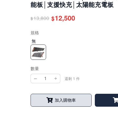
能板│支援快充│太陽能充電板
12,500
13,800
$
$
規格
無
數量
–
+
還剩 1 件
加入購物車