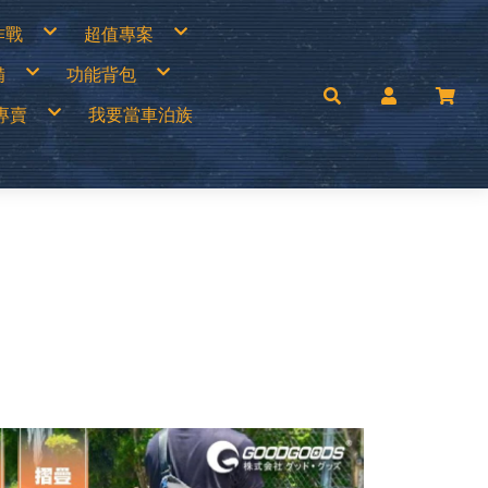
作戰
超值專案
專區
買一送一
備
功能背包
衣褲
中秋加碼特價
帽
超值出清商品
手套
超值促銷專區
兒童背包
補給專區
超值露營裝備
專賣
我要當車泊族
│瓦斯燈│汽化燈
30L以下背包
涼鞋
超值露營者品牌特賣
燈
30~45L中型背包
Wildland荒野2022春夏新品
零件專區
45L以上大型背包│登山背包
活動商品
mai
手電筒
登山背架
c’Teryx 始祖鳥
斜背包│胸前包│登山配件包
ISI城市綠洲
腰包│護照包│盥洗包
AM
防盜包
背包套
UNAS 歐都納
rrack 09 巴洛克零玖
ack Diamond 登山杖
FF 西班牙頭巾
llRock 韓國
mping Ace 野樂
mging Bar 露營生活道具
mping Scape 韓國露營
T 皮鞋皮靴
ptain Stag 鹿牌
nvasCamp 鐘型帳篷
melBak美國水壺
C 風麋露
aco 涼鞋
ghlans 加拿大戶外
leman 美國戶外
KT刀具
press Creek賽普勒斯
inook
RN TOUGH機能襪
uter 德國
 JAN 台灣製
H 敦華
oFlow
rai
KT 雪靴
O 美國
symain 衣力美