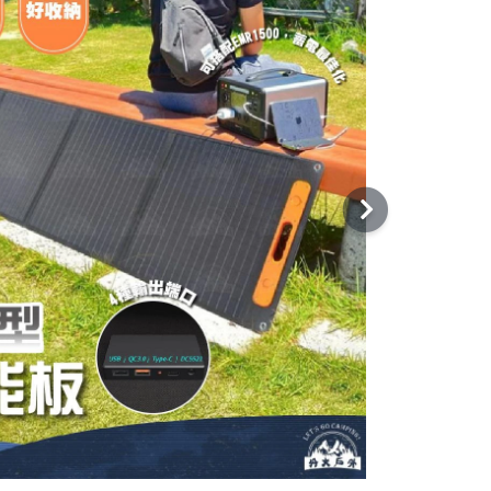
UERHAND火手燈
nix 戰術照明
ter017
T維特
 40
RBER貝爾求生系列
tove 柴爐
 Sport 慶城戶外
Pace山林者
UN多功能隨身包
ODGOODS
althy Bag 寶背包
t Camp 韓國露營
M 防護用品
ALORNG嘉隆
TBeam 美國照明
ZCOOL艾比酷
ZMI 韓國
Y-BAK 美國鑰匙圈
EN 護趾涼鞋
teLamp汽化燈爐
eanKanteen 水瓶
MPERDELL登山杖
VEA 韓國
rshaw刀具
 柯二
MAKURA TENMAKU
FUMA 法國
ken 西班牙水壺
SKO 美國
STING 捷克
ATHERMAN工具鉗
D LENSER 德國
KI 德國登山杖
GHT MY FIRE瑞典
tume 意都美
dge 美國
GOS 日本露營
HA&CAMP 樂活不露
WA 專業登山鞋
TUS BELLE 英國
support美國護具
AMMUT 瑞士長毛象
RRELL 水陸休閒鞋
LLET 法國米列