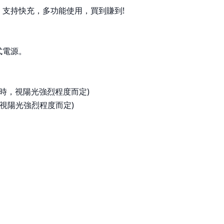
Sprayway 英國
TK
SRM knives 刀具
，支持快充，多功能使用，買到賺到!
the
Soundsgood 松十古
Tr
TEVA 多功能鞋
Tr
TKS 迪克斯
Tr
the earth
UN
Traser 瑞士精品軍錶
Va
Travelon 美國防盜包
Wa
Truvii 台灣品牌
Wa
UNIFLAME 日本
式電源。
We
Vanlife taiwan 生活美學
We
Walkplus 織步加
Wh
Waterbox 美國水壺
Wi
WenLiang 文樑
Wi
Wenger瑞士
Wo
WholeEarth
ZA
WildFun 野放
Za
Wildland台灣荒野
9小時，視陽光強烈程度而定)
Za
Woosah 有鬆
ZI
ZABWAY 台灣
LU
Zamberlan 義大利
時，視陽光強烈程度而定)
Zaxy 涼鞋
ZIPPO精緻配件
LUYING 森之露