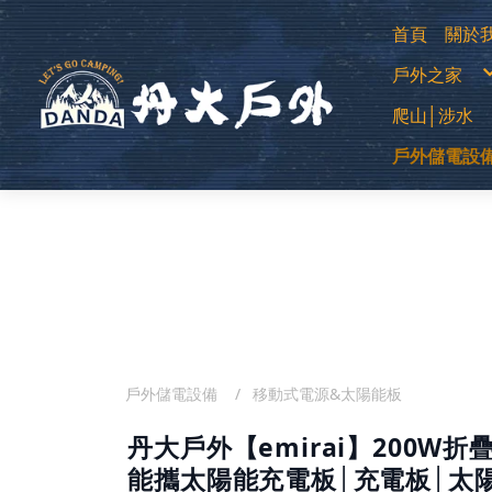
首頁
關於
購
戶外之家
退
常
防
登山用帳
爬山│涉水
露營帳篷
露營客廳帳
蚊帳│吊床
中高筒登
睡袋│毛毯
戶外儲電設
低筒健行
睡墊│枕頭
登山杖
請填入內容
車邊帳│車
襪子
車用床墊
移動式電源
越野跑鞋
風扇
運動涼鞋│
暖風扇│暖
水陸兩用
綁腿│鞋墊
雪鞋
雨鞋
戶外儲電設備
移動式電源&太陽能板
丹大戶外【emirai】200W折
能攜太陽能充電板│充電板│太