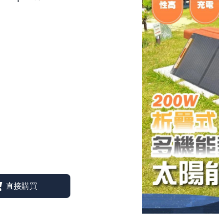
emirai
FE
ESKT 雪靴
Fe
ENO 美國
Fil
Easymain 衣力美
FI
FEUERHAND火手燈
FOX
Fenix 戰術照明
GE
Filter017
Gs
FIT維特
Go
FOX 40
Go
GERBER貝爾求生系列
G
Gstove 柴爐
GO
Go Sport 慶城戶外
He
GoPace山林者
Ho
GUN多功能隨身包
I-
GOODGOODS
JI
Healthy Bag 寶背包
JE
Hot Camp 韓國露營
JU
I-M 防護用品
KA
JIALORNG嘉隆
KE
JETBeam 美國照明
KE
JUZCOOL艾比酷
Ki
KAZMI 韓國
Kl
KEY-BAK 美國鑰匙圈
KO
KEEN 護趾涼鞋
KO
KiteLamp汽化燈爐
Ke
KleanKanteen 水瓶
K2
KOMPERDELL登山杖
KA
KOVEA 韓國
LA
Kershaw刀具
La
K2 柯二
LA
KAMAKURA TENMAKU
LA
LAFUMA 法國
LE
Laken 西班牙水壺
LE
LASKO 美國
LE
LASTING 捷克
LI
LEATHERMAN工具鉗
Li
LED LENSER 德國
Lo
LEKI 德國登山杖
直接購買
LO
LIGHT MY FIRE瑞典
LO
Litume 意都美
LO
Lodge 美國
LO
LOGOS 日本露營
LP
LOHA&CAMP 樂活不露
M
LOWA 專業登山鞋
ME
LOTUS BELLE 英國
MI