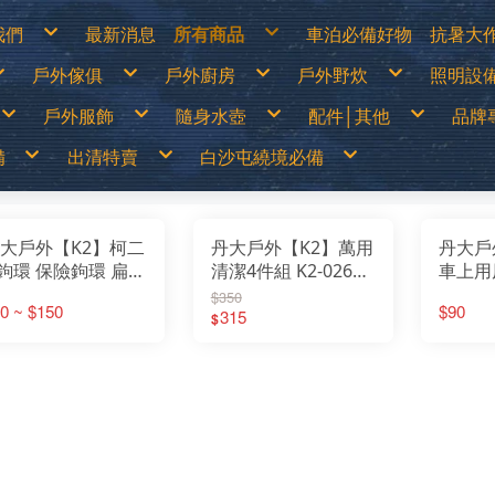
我們
最新消息
所有商品
車泊必備好物
抗暑大
物說明
白沙屯繞境必備
涼爽
戶外傢俱
戶外廚房
戶外野炊
照明設
換貨說明
出清特價
防曬
見問答
戶外儲電設備
遮陽
詐騙說明
車泊必備好物
防曬
篷
露營桌
露營卡式爐│登山爐│雙口爐
烤肉架│焚火台
LED燈
抗暑大作戰
水分
戶外服飾
隨身水壺
配件│其他
品牌
露營椅│行軍床
行動廚房│櫥櫃
柴爐│柴爐配件
煤油燈
超值專案
休閒
│天幕
行動馬桶│衛浴帳
戶外餐具│碗盤│杯子
野炊配件
露營
戶外之家
營柱│營釘│配件
鋁合金炊鍋具
燈具
戶外傢俱
山鞋
春夏服飾
運動水壺
戶外刀具
70
│露宿袋
露營裝備袋│收納箱
鈦合金炊鍋具
頭燈│
備
出清特賣
白沙屯繞境必備
戶外廚房
鞋
秋冬服飾
保溫瓶│保溫壺
扣環│束物帶
Ar
│野餐墊│行軍床
不鏽鋼鍋具
戶外野炊
選
運動內衣褲
水袋
修補工具
AD
尾帳
琺瑯鍋具
照明設備
透氣雨衣褲
水壺配件
急難救助│身體防護
AD
鑄鐵荷蘭鍋│煎盤
保暖衣1000(含)以下
買一送一
70mai
露營卡式爐│登山爐│雙口爐
兒童背包
登山用帳篷
LED燈
移動式電源&太陽能板
露營桌
戶外刀具
烤肉架│焚火台
春夏服飾
中高筒登山鞋
運動水壺
涼爽專區
繞境必備品
功能背包
&太陽能板
出清特價
繞境必備品
頭巾
Atc
咖啡壺│茶壺
保暖衣1680(含)以下
中秋加碼特價
Arc’Teryx 始祖鳥
行動廚房│櫥櫃
30L以下背包
露營帳篷
煤油燈│瓦斯燈│汽化燈
露營椅│行軍床
扣環│束物帶
柴爐│柴爐配件
秋冬服飾
低筒健行鞋
保溫瓶│保溫壺
防曬衣褲
戶外服飾
保暖衣1000(含)以下
拖鞋
帽子
AT
爐
擋風板│爐具配件
防風外套5折起
超值出清商品
ADISI城市綠洲
戶外餐具│碗盤│杯子
30~45L中型背包
露營客廳帳│天幕
露營燈
行動馬桶│衛浴帳
修補工具
野炊配件
運動內衣褲
登山杖
水袋
遮陽帽
爬山│涉水
保暖衣1680(含)以下
鞋
手套
Ba
高山瓦斯罐│卡式瓦斯罐
野炊餐具特價
超值促銷專區
ADAM
鋁合金炊鍋具
45L以上大型背包│登山背包
蚊帳│吊床
燈具零件專區
營柱│營釘│配件
急難救助│身體防護
透氣雨衣褲
襪子
水壺配件
防曬手套
品牌專賣
防風外套5折起
袖套
Bl
露營冰箱│儲水桶
【MoonStar】登山鞋一律95折
超值露營裝備
Atc
鈦合金炊鍋具
登山背架
睡袋│毛毯│露宿袋
頭燈│手電筒
露營裝備袋│收納箱
頭巾
越野跑鞋
水分補給專區
隨身水壺
野炊餐具特價
腰帶│運動毛巾
BU
【MERRELL】登山鞋零碼6折
超值露營者品牌特賣
ATUNAS 歐都納
不鏽鋼鍋具
斜背包│胸前包│登山配件包
睡墊│枕頭│野餐墊│行軍床
帽子
運動涼鞋│拖鞋
休閒涼鞋
配件│其他
大戶外【K2】柯二
丹大戶外【K2】萬用
丹大戶
【MoonStar】登山鞋一律95折
登山壓縮褲
Be
【Camping Scape】收納袋出清特價
Wildland荒野2022春夏新品
Barrack 09 巴洛克零玖
琺瑯鍋具
腰包│護照包│盥洗包
車邊帳│車尾帳
手套
水陸兩用鞋
【MERRELL】登山鞋零碼6折
童裝專區
Ca
【mont-bell】羽絨外套6折
活動商品
Black Diamond 登山杖
鑄鐵荷蘭鍋│煎盤
防盜包
車用床墊
袖套
綁腿│鞋墊
男排汗快乾上衣
防曬手套
夏季排汗系列
男保暖上衣
抗UV遮陽帽
鉤環 保險鉤環 扁勾
清潔4件組 K2-0261
車上用
【Camping Scape】收納袋出清特價
墨鏡│雪鏡
Ca
【EasyMain】服飾一律95折
BUFF 西班牙頭巾
咖啡壺│茶壺
背包套
風扇
腰帶│運動毛巾
雪鞋
女排汗快乾上衣
保暖手套│防風防水手套
冬季保暖系列
女保暖上衣
保暖帽│圍巾
【mont-bell】羽絨外套6折
Ca
【ATUNAS】換季出清8折
BellRock 韓國
擋風板│爐具配件
暖風扇│暖爐
登山壓縮褲
雨鞋
男排汗快乾長褲
男保暖長褲
 顏色隨機 D型扣│
清潔｜水袋｜水壺袋
能尿袋 
【EasyMain】服飾一律95折
CA
$350
【ATUNAS】服飾一律85折
Camping Ace 野樂
高山瓦斯罐│卡式瓦斯罐
童裝專區
女排汗快乾長褲
女保暖長褲
【ATUNAS】換季出清8折
Ca
男排汗快乾上衣
防曬手套
夏季排汗系列
男保暖上衣
抗UV遮陽帽
【Wildland】服飾一律9折
Camging Bar 露營生活道具
露營冰箱│儲水桶
墨鏡│雪鏡
0 ~ $150
$90
男排汗快乾短褲│七分褲
男保暖外套
【ATUNAS】服飾一律85折
Ca
山扣環│運動扣環
｜水壺
315
｜男女
女排汗快乾上衣
保暖手套│防風防水手套
冬季保暖系列
女保暖上衣
保暖帽│圍巾
$
【Deuter】背包一律8折
Camping Scape 韓國露營
女排汗快乾短褲│七分褲
女保暖外套
【Wildland】服飾一律9折
Ca
男排汗快乾長褲
男保暖長褲
【Coleman】&【Captain Stag】露營用品出
CAT 皮鞋皮靴
男女防曬外套
【Deuter】背包一律8折
清特價
CE
女排汗快乾長褲
女保暖長褲
D扣
身尿袋
Captain Stag 鹿牌
機能背心
【Coleman】&【Captain Stag】露營用品出
【LOGOS】露營用品出清特價
Ch
男排汗快乾短褲│七分褲
男保暖外套
CanvasCamp 鐘型帳篷
清特價
Co
女排汗快乾短褲│七分褲
女保暖外套
CamelBak美國水壺
【LOGOS】露營用品出清特價
Co
男女防曬外套
CEC 風麋露
CR
機能背心
Chaco 涼鞋
Cy
Coghlans 加拿大戶外
Ch
Coleman 美國戶外
DA
CRKT刀具
De
Cypress Creek賽普勒斯
DI
Chinook
D&
DARN TOUGH機能襪
Ec
Deuter 德國
emi
DI JAN 台灣製
ES
D&H 敦華
EN
EcoFlow
Ea