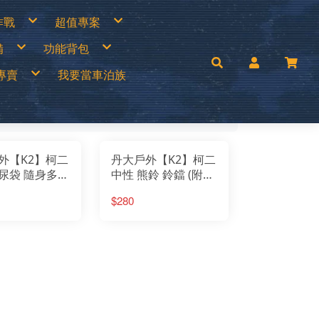
作戰
超值專案
專區
買一送一
備
功能背包
衣褲
中秋加碼特價
帽
超值出清商品
手套
超值促銷專區
兒童背包
補給專區
超值露營裝備
專賣
我要當車泊族
│瓦斯燈│汽化燈
30L以下背包
涼鞋
超值露營者品牌特賣
燈
30~45L中型背包
Wildland荒野2022春夏新品
零件專區
45L以上大型背包│登山背包
活動商品
mai
手電筒
登山背架
c’Teryx 始祖鳥
斜背包│胸前包│登山配件包
ISI城市綠洲
腰包│護照包│盥洗包
AM
防盜包
背包套
UNAS 歐都納
rrack 09 巴洛克零玖
ack Diamond 登山杖
FF 西班牙頭巾
外【K2】柯二
丹大戶外【K2】柯二
llRock 韓國
mping Ace 野樂
尿袋 隨身多功
中性 熊鈴 鈴鐺 (附收
mging Bar 露營生活道具
mping Scape 韓國露營
K2-0013 尿壺
納網袋) K2-0022 顏
T 皮鞋皮靴
ptain Stag 鹿牌
$280
nvasCamp 鐘型帳篷
老少皆可｜隨
色隨機 警示鈴｜求救
melBak美國水壺
C 風麋露
鈴｜阻嚇鈴｜野外鈴
aco 涼鞋
ghlans 加拿大戶外
｜通知熊
leman 美國戶外
KT刀具
press Creek賽普勒斯
inook
RN TOUGH機能襪
uter 德國
 JAN 台灣製
H 敦華
oFlow
rai
KT 雪靴
O 美國
symain 衣力美