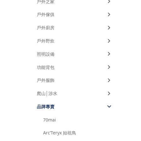
戶外之家
戶外傢俱
戶外廚房
戶外野炊
照明設備
功能背包
戶外服飾
爬山│涉水
品牌專賣
70mai
Arc’Teryx 始祖鳥