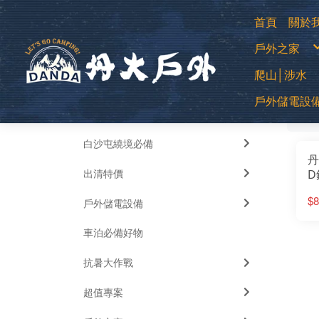
首頁
關於
購
戶外之家
退
常
防
登山用帳
爬山│涉水
露營帳篷
露營客廳帳
蚊帳│吊床
中高筒登
睡袋│毛毯
戶外儲電設
全部
低筒健行
睡墊│枕頭
篩
登山杖
車邊帳│車
襪子
車用床墊
移動式電源
越野跑鞋
風扇
運動涼鞋│
暖風扇│暖
水陸兩用
白沙屯繞境必備
綁腿│鞋墊
雪鞋
丹
雨鞋
出清特價
D
環
$8
戶外儲電設備
登
│
車泊必備好物
抗暑大作戰
超值專案