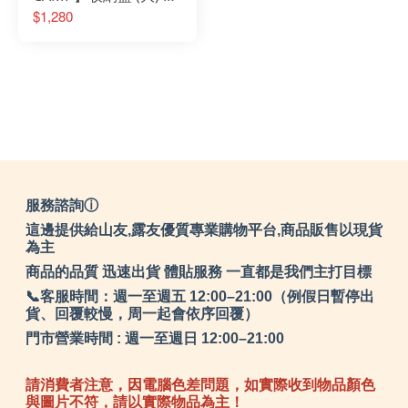
色PTH-A1、黑色PTH-
$1,280
C1、軍綠色PTH-D1 收
納袋│工具袋│收納
服務諮詢ⓘ
這邊提供給山友,露友優質專業購物平台,商品販售以現貨
為主
商品的品質 迅速出貨 體貼服務 一直都是我們主打目標
📞客服時間：週一至週五 12:00–21:00（例假日暫停出
貨、回覆較慢，周一起會依序回覆）
門市營業時間 : 週一至週日 12:00–21:00
請消費者注意，因電腦色差問題，如實際收到物品顏色
與圖片不符，請以實際物品為主！