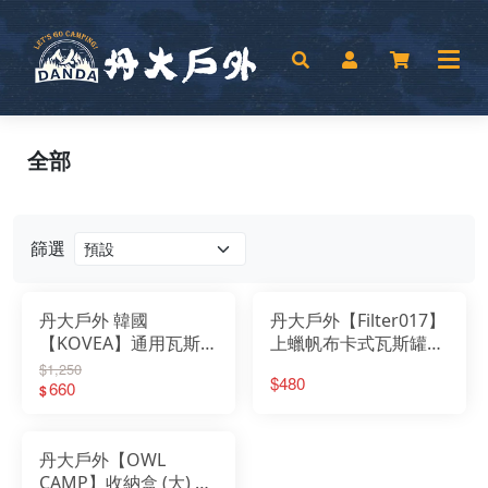
全部
篩選
丹大戶外 韓國
丹大戶外【Filter017】
【KOVEA】通用瓦斯罐
上蠟帆布卡式瓦斯罐套
噴槍--FIRE BIRD KT-
瓦斯套│瓦斯保護套│瓦
$1,250
$480
2511 卡式噴火槍｜瓦
660
斯爐│防撞套│瓦斯瓶套
$
斯噴槍｜點火器
│瓦斯罐罩
丹大戶外【OWL
CAMP】收納盒 (大) 沙