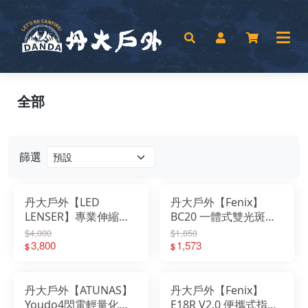
全部
篩選
丹大戶外【LED
丹大戶外【Fenix】
LENSER】專業伸縮調
BC20 一體式雙光斑自
焦充電型頭燈 黑/灰
行車燈│登山│露營│釣
$4,000
$1,850
MH7│燈具│頭燈│LED
3,800
魚│照明│燈具│照明燈
1,573
$
$
燈│照明燈│手電筒
│手電筒│工作燈│自行
車燈
丹大戶外【ATUNAS】
丹大戶外【Fenix】
Youdo4閃電輕量化防
E18R V2.0 便攜式指尖