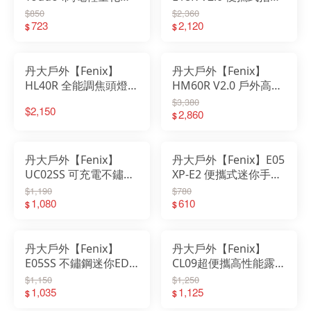
水頭燈 A1LICC03 沙色
手電筒│露營│登山│照
$850
$2,360
｜頭燈｜燈具｜手電筒
723
明│手電筒│高亮度│不
2,120
$
$
｜照明燈｜防水頭燈
鏽鋼│戶外照明│小巧便
攜
丹大戶外【Fenix】
丹大戶外【Fenix】
HL40R 全能調焦頭燈│
HM60R V2.0 戶外高性
露營│登山│照明│頭燈
能金屬頭燈│露營│登山
$3,380
$2,150
│燈具│手電筒│照明燈
│照明│燈具│頭燈│手
2,860
$
│自行車燈
電筒│露營燈│充電頭燈
丹大戶外【Fenix】
丹大戶外【Fenix】E05
UC02SS 可充電不鏽鋼
XP-E2 便攜式迷你手電
鑰匙扣燈│露營│登山│
筒│露營│登山│照明│
$1,190
$780
照明│吊墜│手電筒│高
1,080
手電筒│高亮度│不鏽鋼
610
$
$
亮度│不鏽鋼│戶外照明
│戶外照明
丹大戶外【Fenix】
丹大戶外【Fenix】
E05SS 不鏽鋼迷你EDC
CL09超便攜高性能露營
手電筒│露營│登山│照
燈│露營│登山│照明│
$1,150
$1,250
明│手電筒│高亮度│不
1,035
燈具│手電筒│露營燈│
1,125
$
$
鏽鋼│戶外照明│迷你手
工作燈