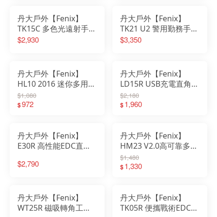
電筒
丹大戶外【Fenix】
丹大戶外【Fenix】
TK15C 多色光遠射手電
TK21 U2 警用勤務手電
筒 三色合一│照明│手
筒│照明│燈具│值勤│
$2,930
$3,350
電筒│高亮度│450流明
手電筒│戰術手電筒
│戶外照明
丹大戶外【Fenix】
丹大戶外【Fenix】
HL10 2016 迷你多用途
LD15R USB充電直角手
頭燈│露營│慢跑│照明
電筒│照明│露營│登山
$1,080
$2,180
│燈具│頭燈│手電筒│
972
│釣魚│手電筒│照明燈
1,960
$
$
露營燈│工作燈
│工作燈
丹大戶外【Fenix】
丹大戶外【Fenix】
E30R 高性能EDC直充
HM23 V2.0高可靠多用
手電筒│登山│露營│釣
途輕便頭燈│露營│磁吸
$1,480
$2,790
魚│燈具│照明│工作燈
│照明│燈具│頭燈│手
1,330
$
│手電筒│自行車燈
電筒│露營燈
丹大戶外【Fenix】
丹大戶外【Fenix】
WT25R 磁吸轉角工作
TK05R 便攜戰術EDC手