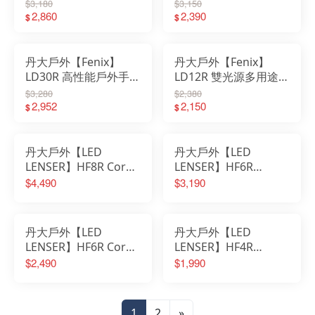
燈│露營│磁吸│照明│
電筒│露營│執勤│照明
$3,180
$3,150
燈具│可轉動│手電筒│
2,860
│燈具│手電筒│露營燈
2,390
$
$
露營燈│工作燈
│登山手電筒
丹大戶外【Fenix】
丹大戶外【Fenix】
LD30R 高性能戶外手電
LD12R 雙光源多用途便
筒│照明│燈具│照明燈
攜手電筒│照明│燈具│
$3,280
$2,380
│手電筒│露營燈│登山
2,952
照明燈│手電筒│露營燈
2,150
$
$
手電筒
│登山手電筒
丹大戶外【LED
丹大戶外【LED
LENSER】HF8R Core
LENSER】HF6R
充電式數位調焦頭燈│
Signature 充電式數位
$4,490
$3,190
頭燈│手電筒│LED燈│
調焦專業頭燈│頭燈│手
照明燈│充電式頭燈
電筒│LED燈│照明燈
丹大戶外【LED
丹大戶外【LED
LENSER】HF6R Core
LENSER】HF4R
充電式數位調焦頭燈手
Signature充電式專業
$2,490
$1,990
電筒｜頭燈｜LED燈｜
頭燈 502795 502884│
照明燈｜露營燈｜探照
頭燈│手電筒
燈
1
2
»