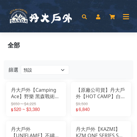
全部
篩選
丹大戶外【Camping
【原廠公司貨】丹大戶
Ace】野樂 黑森戰術山
外【HOT CAMP】白橡
野5單位桌 ARC-93TB
實木多功能伸縮料理桌
$650 ~ $4,225
$9,500
｜摺疊桌｜露營桌｜單
520 ~ $3,380
HC813｜伸縮｜折疊桌
6,840
$
$
位桌｜五單位桌
｜料理桌｜露營桌
丹大戶外
丹大戶外【KAZMI】
【UNIFLAME】不鏽鋼
KZM ONE SERIES S桌