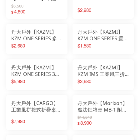
炊事桌 U611784｜野
｜露營桌｜桌子｜S桌
$6,500
$2,980
炊｜露營｜炊事桌｜露
4,800
｜拼接桌｜鋁合金桌
$
營桌
丹大戶外【KAZMI】
丹大戶外【KAZMI】
KZM ONE SERIES 多功
KZM ONE SERIES 置物
能吊掛架｜吊掛架｜多
層板｜層板｜置物層板
$2,680
$1,580
功能吊掛架
｜置物架｜鋁合金層板
丹大戶外【KAZMI】
丹大戶外【KAZMI】
KZM ONE SERIES 3單
KZM IMS 工業風三折
位桌｜露營桌｜桌子｜
燒烤桌 K23T3U07│桌
$5,980
$3,680
拼接桌｜鋁合金桌
子│野餐│摺疊桌│折疊
桌│露營桌│烤肉桌
丹大戶外【CARGO】
丹大戶外【Morixon】
工業風拼接式折疊桌│
魔法鋁箱桌 MB-1 附贈
露營│桌子│工業風│拼
掛架 黑/綠/灰 桌子│木
$14,840
$7,980
接桌│摺疊桌│露營桌│
桌│摺疊桌│折疊桌│露
8,900
$
蛋捲桌│戰術桌│軍風野
營桌│鋁箱桌
營桌