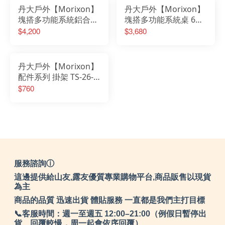
丹大戶外【Morixon】
丹大戶外【Morixon】
塊搭多功能系統鋁合金
塊搭多功能系統桌 6片
桌 8片 MT-2A
MT-1A-6
$4,200
$3,680
丹大戶外【Morixon】
配件系列 掛架 TS-26-1
毛巾架│組合架│戶外餐
$760
桌配件│露營桌│組合桌
│拼接桌
服務諮詢ⓘ
這邊提供給山友,露友優質專業購物平台,商品販售以現貨
為主
商品的品質 迅速出貨 體貼服務 一直都是我們主打目標
📞客服時間：週一至週五 12:00–21:00（例假日暫停出
貨、回覆較慢，周一起會依序回覆）