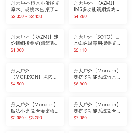
丹大戶外 櫸木小蛋捲桌
丹大戶外【KAZMI】
原木、胡桃木色 桌子│
IMS多功能鋼網燒烤桌
折疊桌│小桌│餐桌│木
含收納袋 K20T3U006│
$2,350 ~ $2,450
$4,280
桌│露營桌
露營│烤肉│鋼桌│桌子
│折疊桌│露營桌│燒烤
桌
丹大戶外【KAZMI】迷
丹大戶外【SOTO】日
你鋼網折疊桌(鋼網系
本蜘蛛爐專用摺疊桌
列) K8T3U011｜露營
ST-3107 桌子｜摺疊桌
$1,380
$2,110
｜桌子｜摺疊桌｜鋼網
｜小桌｜露營桌｜折疊
桌｜露營桌｜折疊桌
桌｜餐桌｜鋁桌
丹大戶外
丹大戶外【Morixon】
【MORIXON】塊搭多
塊搭多功能系統竹木桌
功能系統竹木桌 8片
套組 MT-3B
$4,500
$8,800
MT-2B 桌子│系統桌│
木桌│折疊桌
丹大戶外【Morixon】
丹大戶外【Morixon】
魔法小桌 鋁合金桌板
塊搭多功能系統鋁合金
MT-5A、橡木桌板MT-
桌套組 MT-3A 桌子│摺
$2,980 ~ $3,280
$7,980
5B、蛋捲桌板MT-5E
疊桌│系統桌
桌子│折疊桌│木桌