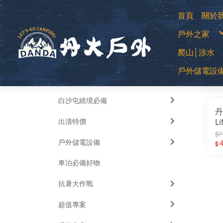
首頁
關於
購
戶外之家
退
常
防
登山用帳
爬山│涉水
露營帳篷
露營客廳帳
蚊帳│吊床
中高筒登
睡袋│毛毯
戶外儲電設
全部
低筒健行
睡墊│枕頭
篩
登山杖
車邊帳│車
襪子
車用床墊
移動式電源
越野跑鞋
風扇
運動涼鞋│
暖風扇│暖
水陸兩用
白沙屯繞境必備
綁腿│鞋墊
雪鞋
丹
雨鞋
出清特價
L
琺
$7
戶外儲電設備
玻
$
2
車泊必備好物
抗暑大作戰
超值專案