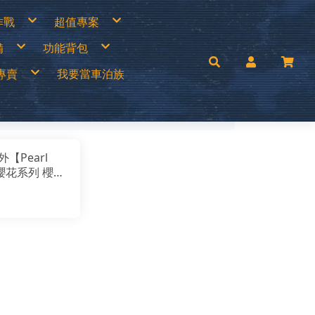
作戰
超值專案
專區
買一送一
備
功能背包
衣褲
中秋加碼特價
帽
超值出清商品
手套
超值促銷專區
兒童背包
補給專區
超值露營裝備
專賣
我要當車泊族
│瓦斯燈│汽化燈
30L以下背包
涼鞋
超值露營者品牌特賣
燈
30~45L中型背包
Wildland荒野2022春夏新品
零件專區
45L以上大型背包│登山背包
活動商品
mai
手電筒
登山背架
c’Teryx 始祖鳥
斜背包│胸前包│登山配件包
ISI城市綠洲
腰包│護照包│盥洗包
AM
防盜包
背包套
UNAS 歐都納
rrack 09 巴洛克零玖
ack Diamond 登山杖
FF 西班牙頭巾
【Pearl
llRock 韓國
mping Ace 野樂
】櫻花系列 櫻花
mging Bar 露營生活道具
mping Scape 韓國露營
壺1.1L HB-
T 皮鞋皮靴
ptain Stag 鹿牌
nvasCamp 鐘型帳篷
5｜琺瑯｜茶壺｜
melBak美國水壺
C 風麋露
｜手沖壺
aco 涼鞋
ghlans 加拿大戶外
leman 美國戶外
KT刀具
press Creek賽普勒斯
inook
RN TOUGH機能襪
uter 德國
 JAN 台灣製
H 敦華
oFlow
rai
KT 雪靴
O 美國
symain 衣力美