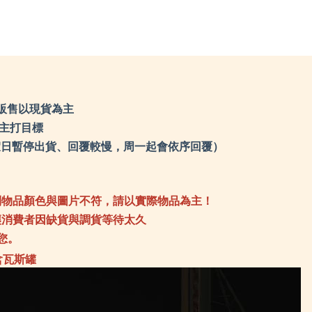
Sprayway 英國
TK
SRM knives 刀具
the
Soundsgood 松十古
Tr
TEVA 多功能鞋
Tr
TKS 迪克斯
Tr
the earth
UN
Traser 瑞士精品軍錶
Va
Travelon 美國防盜包
Wa
Truvii 台灣品牌
Wa
UNIFLAME 日本
We
Vanlife taiwan 生活美學
We
Walkplus 織步加
Wh
Waterbox 美國水壺
Wi
WenLiang 文樑
Wi
Wenger瑞士
Wo
WholeEarth
販售以現貨為主
ZA
WildFun 野放
Za
Wildland台灣荒野
Za
們主打目標
Woosah 有鬆
ZI
ZABWAY 台灣
LU
Zamberlan 義大利
0（例假日暫停出貨、回覆較慢，周一起會依序回覆）
Zaxy 涼鞋
ZIPPO精緻配件
LUYING 森之露
到物品顏色與圖片不符，請以實際物品為主！
讓消費者因缺貨與調貨等待太久
您。
含瓦斯罐