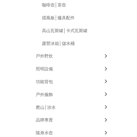
咖啡壺│茶壺
擋風板│爐具配件
高山瓦斯罐│卡式瓦斯罐
露營冰箱│儲水桶
戶外野炊
照明設備
功能背包
戶外服飾
爬山│涉水
品牌專賣
隨身水壺