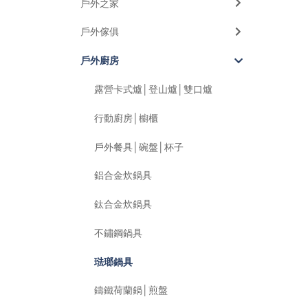
戶外之家
戶外傢俱
戶外廚房
露營卡式爐│登山爐│雙口爐
行動廚房│櫥櫃
戶外餐具│碗盤│杯子
鋁合金炊鍋具
鈦合金炊鍋具
不鏽鋼鍋具
琺瑯鍋具
鑄鐵荷蘭鍋│煎盤