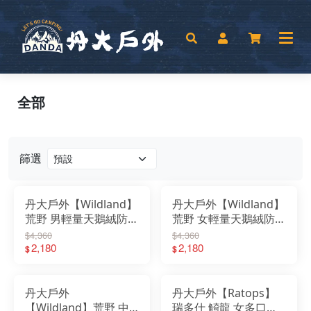
全部
篩選
丹大戶外【Wildland】
丹大戶外【Wildland】
荒野 男輕量天鵝絨防風
荒野 女輕量天鵝絨防風
防潑機能背心 0B32702
防潑機能背心 0B32701
$4,360
$4,360
｜絨布｜外套｜保暖｜
2,180
｜絨布｜外套｜保暖｜
2,180
$
$
防風｜防潑水｜保暖背
防風｜防潑水｜保暖背
心
心
丹大戶外
丹大戶外【Ratops】
【Wildland】荒野 中
瑞多仕 觭龍 女多口袋