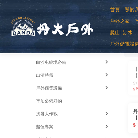
首頁
關於
購
戶外之家
退
常
防
登山用帳
爬山│涉水
露營帳篷
露營客廳帳
蚊帳│吊床
中高筒登
睡袋│毛毯
戶外儲電設
全部
低筒健行
睡墊│枕頭
篩
登山杖
車邊帳│車
襪子
車用床墊
移動式電源
越野跑鞋
風扇
運動涼鞋│
暖風扇│暖
水陸兩用
白沙屯繞境必備
綁腿│鞋墊
雪鞋
【
雨鞋
出清特價
【
木
$1
戶外儲電設備
專
$
子
車泊必備好物
桌
丹
抗暑大作戰
【
板
$1
超值專案
遊
│