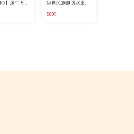
NO】犀牛 610
經典民族風防水桌巾
onStar 月星
untneer 山林休閒
輕量露營椅
K5T3T005│露營│戶
ntane 英國服飾
$890
NT-BELL 日本
外│桌巾│野餐│防水
RAKNIV 瑞典
│防髒汙│戶外活動│
緯23度
lgene萊勁水壺
防水桌巾
than美國水壺系列
teIze美國創意達人
rth Eagle日本北鷹
oz 美國登山鞋
LO 瑞士服飾
C 日本
INEL 法國
tdoor Research
tdoor Active 山貓水壺
TDOORBASE
L CAMP
pig 黑皮豬
C 德國
MABE
tromax 德國煤油燈
imus 瑞典戶外用品
oCamping 領航家
rl Life 日本
cron
dge Line 韓國
tops台灣瑞多仕
gatta 英國
OME 美國鑄鐵烤具
INO 台灣犀牛
NSUI 山水
LOMON 防水鞋
OODA 台灣速可搭
TO 日本戶外
LK BAG 神客睡袋人
owPeak 日本戶外
owTravel 雪之旅
A TO SUMMIT
LIDLINE 德國
rayway 英國
M knives 刀具
undsgood 松十古
VA 多功能鞋