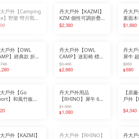
emirai
FE
子│小板凳│折疊椅
工業風
│四段
ESKT 雪靴
Fe
ENO 美國
大戶外【Camping
丹大戶外【KAZMI】
丹大戶
Fil
板凳椅
Easymain 衣力美
FI
FEUERHAND火手燈
FOX
ce】野樂 彎月戰術
KZM 個性可調折疊
素面木
Fenix 戰術照明
GE
Filter017
Gs
 ARC-883N 折疊椅
椅 黑/卡其
椅 卡其
FIT維特
99
$2,380
$1,880
Go
FOX 40
Go
露營椅｜戰術椅｜
K23T1C01│露營│野
K20T
GERBER貝爾求生系列
G
Gstove 柴爐
GO
Go Sport 慶城戶外
子｜收納椅｜摺疊
營│椅子│露營椅│摺
露營椅
He
GoPace山林者
Ho
GUN多功能隨身包
疊椅│收納椅
椅│摺
I-
GOODGOODS
JI
Healthy Bag 寶背包
大戶外【OWL
丹大戶外【OWL
丹大戶
JE
Hot Camp 韓國露營
JU
I-M 防護用品
AMP】經典款 折疊
CAMP】迷彩椅 標準
犀牛 
KA
JIALORNG嘉隆
KE
JETBeam 美國照明
 標準支架S-
支架 SN-1725、
折疊桌M
KE
,746
$3,466
$850
JUZCOOL艾比酷
Ki
KAZMI 韓國
710、1712、
,280
1728 椅子│迷彩椅│
2,880
桌子│
680
Kl
$
$
KEY-BAK 美國鑰匙圈
KO
KEEN 護趾涼鞋
713、1717 椅子│
露營椅│折疊椅
KO
KiteLamp汽化燈爐
Ke
KleanKanteen 水瓶
疊椅│露營椅
K2
KOMPERDELL登山杖
KA
KOVEA 韓國
LA
Kershaw刀具
La
大戶外【Go
丹大戶外用品
【原廠
K2 柯二
LA
KAMAKURA TENMAKU
LA
LAFUMA 法國
port】和風竹板料
【RHINO】犀牛 618
戶外【H
LE
Laken 西班牙水壺
LE
LASKO 美國
桌鋁捲桌面 (適用
犀牛超輕鋁合金露營
孟宗竹
$1,350
LE
LASTING 捷克
LI
20
$4,340
LEATHERMAN工具鉗
92491) 92491-4
折疊桌XL
1,080
性不易
$
Li
LED LENSER 德國
Lo
LEKI 德國登山杖
民宿造景
LO
LIGHT MY FIRE瑞典
LO
Litume 意都美
LO
Lodge 美國
LO
LOGOS 日本露營
LP
LOHA&CAMP 樂活不露
M
大戶外【KAZMI】
丹大戶外【RHINO】
丹大戶
LOWA 專業登山鞋
ME
LOTUS BELLE 英國
MI