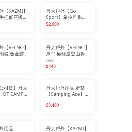
UERHAND火手燈
可調
nix 戰術照明
外【KAZMI】
丹大戶外【Go
ter017
T維特
 40
手把低座折疊
Sport】希拉雅系列
RBER貝爾求生系列
tove 柴爐
/黑
91806TW-BK 希拉雅
$2,800
 Sport 慶城戶外
Pace山林者
1C026│椅子│
系列- 銀黑色酋長椅│
UN多功能隨身包
ODGOODS
│輕便椅│折合
四段躺椅
althy Bag 寶背包
t Camp 韓國露營
疊椅│輕巧椅
M 防護用品
ALORNG嘉隆
外【RHINO】
丹大戶外【RHINO】
TBeam 美國照明
ZCOOL艾比酷
超輕鋁合金露營
犀牛 極輕量登山折疊
ZMI 韓國
Y-BAK 美國鑰匙圈
 615 野餐│
椅L 橘色 613│收納椅
EN 護趾涼鞋
$560
teLamp汽化燈爐
餐桌
│折合椅│摺疊椅│椅
448
eanKanteen 水瓶
$
MPERDELL登山杖
子│露營椅
VEA 韓國
rshaw刀具
 柯二
MAKURA TENMAKU
FUMA 法國
ken 西班牙水壺
公司貨】丹大
丹大戶外用品 野樂
SKO 美國
STING 捷克
OT CAMP】
【Camping Ace】
ATHERMAN工具鉗
D LENSER 德國
野餐桌/高韌
MORIXON 魔力森林
KI 德國登山杖
GHT MY FIRE瑞典
$3,480
變形/戶外桌/
快搭桌 片塊搭鋁桌
tume 意都美
dge 美國
 HC817
摺疊桌 MT-1A-5
GOS 日本露營
HA&CAMP 樂活不露
WA 專業登山鞋
TUS BELLE 英國
support美國護具
AMMUT 瑞士長毛象
外用品
丹大戶外【KAZMI】
RRELL 水陸休閒鞋
LLET 法國米列