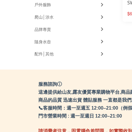
S
戶外服飾
繪
$6
S
爬山│涉水
板
品牌專賣
隨身水壺
配件│其他
服務諮詢ⓘ
這邊提供給山友,露友優質專業購物平台,商品
商品的品質 迅速出貨 體貼服務 一直都是我
📞客服時間：週一至週五 12:00–21:0
門市營業時間 : 週一至週日 12:00–21:00
請消費者注意，因電腦色差問題，如實際收