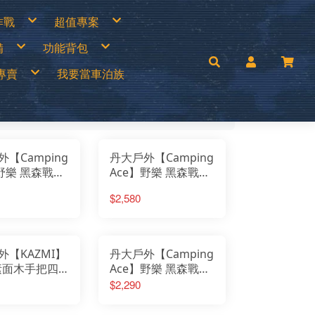
作戰
超值專案
專區
買一送一
備
功能背包
衣褲
中秋加碼特價
帽
超值出清商品
手套
超值促銷專區
兒童背包
補給專區
超值露營裝備
專賣
我要當車泊族
│瓦斯燈│汽化燈
30L以下背包
涼鞋
超值露營者品牌特賣
燈
30~45L中型背包
Wildland荒野2022春夏新品
零件專區
45L以上大型背包│登山背包
活動商品
mai
手電筒
登山背架
c’Teryx 始祖鳥
斜背包│胸前包│登山配件包
ISI城市綠洲
腰包│護照包│盥洗包
AM
防盜包
背包套
UNAS 歐都納
rrack 09 巴洛克零玖
ack Diamond 登山杖
FF 西班牙頭巾
【Camping
丹大戶外【Camping
llRock 韓國
mping Ace 野樂
】野樂 黑森戰術
Ace】野樂 黑森戰術
mging Bar 露營生活道具
mping Scape 韓國露營
椅 ARC-
太空躺椅 ARC-6T 高
T 皮鞋皮靴
ptain Stag 鹿牌
$2,580
nvasCamp 鐘型帳篷
│椅子│秒開│折
背椅│椅子│休閒椅│
melBak美國水壺
C 風麋露
休閒椅│露營椅
露營椅│摺疊椅│大川
aco 涼鞋
ghlans 加拿大戶外
椅
椅
leman 美國戶外
KT刀具
press Creek賽普勒斯
外【KAZMI】
丹大戶外【Camping
inook
RN TOUGH機能襪
 素面木手把四
Ace】野樂 黑森戰術
uter 德國
 JAN 台灣製
折疊椅
六段椅 ARC-8T 高背
$2,290
H 敦華
oFlow
1C32│椅子│摺
椅│椅子│休閒椅│露
rai
KT 雪靴
露營椅│休閒椅
營椅│摺疊椅│大川椅
O 美國
symain 衣力美