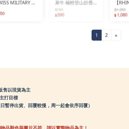
WISS MILITARY 彩
犀牛 極輕登山折疊椅
【RHI
LPsupport美國護具
Mo
MAMMUT 瑞士長毛象
Mo
民族風小板凳2入
XL 紅色 616 收納椅│
犀牛極
MERRELL 水陸休閒鞋
$740
$1,350
Mo
MILLET 法國米列
50
MO
MoonStar 月星
6T3C001│折凳│小
摺疊椅│椅子│露營椅
590
1,080
$
$
MO
Mountneer 山林休閒
N9
Montane 英國服飾
凳│民族風│折疊椅
北
MONT-BELL 日本
Na
MORAKNIV 瑞典
Na
N9
Ni
北緯23度
No
Nalgene萊勁水壺
1
2
»
Ob
Nathan美國水壺系列
OD
NiteIze美國創意達人
OG
North Eagle日本北鷹
OP
Oboz 美國登山鞋
Ou
ODLO 瑞士服飾
Ou
OGC 日本
OU
OPINEL 法國
OW
Outdoor Research
Oz
Outdoor Active 山貓水壺
PA
OUTDOORBASE
PA
OWL CAMP
Pe
Ozpig 黑皮豬
Pr
PAC 德國
Pr
PAMABE
Pea
Petromax 德國煤油燈
pe
Primus 瑞典戶外用品
Ri
ProCamping 領航家
Ra
Pearl Life 日本
Re
pecron
R
販售以現貨為主
Ridge Line 韓國
RH
Ratops台灣瑞多仕
SA
Regatta 英國
們主打目標
SA
ROME 美國鑄鐵烤具
SC
RHINO 台灣犀牛
SO
SANSUI 山水
0（例假日暫停出貨、回覆較慢，周一起會依序回覆）
SE
SALOMON 防水鞋
Sn
SCOODA 台灣速可搭
Sn
SOTO 日本戶外
SE
SELK BAG 神客睡袋人
SO
SnowPeak 日本戶外
Sp
SnowTravel 雪之旅
SR
SEA TO SUMMIT
So
到物品顏色與圖片不符，請以實際物品為主！
SOLIDLINE 德國
TE