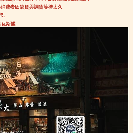
Sprayway 英國
TK
SRM knives 刀具
讓消費者因缺貨與調貨等待太久
the
Soundsgood 松十古
Tr
TEVA 多功能鞋
Tr
TKS 迪克斯
您。
Tr
the earth
UN
Traser 瑞士精品軍錶
Va
Travelon 美國防盜包
含瓦斯罐
Wa
Truvii 台灣品牌
Wa
UNIFLAME 日本
We
Vanlife taiwan 生活美學
We
Walkplus 織步加
Wh
Waterbox 美國水壺
Wi
WenLiang 文樑
Wi
Wenger瑞士
Wo
WholeEarth
ZA
WildFun 野放
Za
Wildland台灣荒野
Za
Woosah 有鬆
ZI
ZABWAY 台灣
LU
Zamberlan 義大利
Zaxy 涼鞋
ZIPPO精緻配件
LUYING 森之露