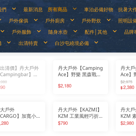
我們
最新消息
所有商品
車泊必備好物
抗暑大
物說明
白沙屯繞境必備
涼爽
戶外傢俱
戶外廚房
戶外野炊
照明設
換貨說明
出清特價
防曬
見問答
戶外儲電設備
遮陽
詐騙說明
車泊必備好物
防曬
篷
露營桌
露營卡式爐│登山爐│雙口爐
烤肉架│焚火台
LED燈
抗暑大作戰
水分
戶外服飾
隨身水壺
配件│其他
品牌
露營椅│行軍床
行動廚房│櫥櫃
柴爐│柴爐配件
煤油燈
超值專案
休閒
│天幕
行動馬桶│衛浴帳
戶外餐具│碗盤│杯子
野炊配件
露營
戶外之家
營柱│營釘│配件
鋁合金炊鍋具
燈具
戶外傢俱
山鞋
春夏服飾
運動水壺
戶外刀具
70
│露宿袋
露營裝備袋│收納箱
鈦合金炊鍋具
頭燈│
備
出清特賣
白沙屯繞境必備
戶外廚房
鞋
秋冬服飾
保溫瓶│保溫壺
扣環│束物帶
Ar
│野餐墊│行軍床
不鏽鋼鍋具
戶外野炊
選
運動內衣褲
水袋
修補工具
AD
尾帳
琺瑯鍋具
照明設備
透氣雨衣褲
水壺配件
急難救助│身體防護
AD
鑄鐵荷蘭鍋│煎盤
保暖衣1000(含)以下
買一送一
70mai
露營卡式爐│登山爐│雙口爐
兒童背包
登山用帳篷
LED燈
移動式電源&太陽能板
露營桌
戶外刀具
烤肉架│焚火台
春夏服飾
中高筒登山鞋
運動水壺
涼爽專區
繞境必備品
功能背包
&太陽能板
出清特價
繞境必備品
頭巾
Atc
咖啡壺│茶壺
保暖衣1680(含)以下
中秋加碼特價
Arc’Teryx 始祖鳥
行動廚房│櫥櫃
30L以下背包
露營帳篷
煤油燈│瓦斯燈│汽化燈
露營椅│行軍床
扣環│束物帶
柴爐│柴爐配件
秋冬服飾
低筒健行鞋
保溫瓶│保溫壺
防曬衣褲
戶外服飾
保暖衣1000(含)以下
拖鞋
帽子
AT
爐
擋風板│爐具配件
防風外套5折起
超值出清商品
ADISI城市綠洲
戶外餐具│碗盤│杯子
30~45L中型背包
露營客廳帳│天幕
露營燈
行動馬桶│衛浴帳
修補工具
野炊配件
運動內衣褲
登山杖
水袋
遮陽帽
爬山│涉水
保暖衣1680(含)以下
鞋
手套
Ba
高山瓦斯罐│卡式瓦斯罐
野炊餐具特價
超值促銷專區
ADAM
鋁合金炊鍋具
45L以上大型背包│登山背包
蚊帳│吊床
燈具零件專區
營柱│營釘│配件
急難救助│身體防護
透氣雨衣褲
襪子
水壺配件
防曬手套
品牌專賣
防風外套5折起
袖套
Bl
露營冰箱│儲水桶
【MoonStar】登山鞋一律95折
超值露營裝備
Atc
鈦合金炊鍋具
登山背架
睡袋│毛毯│露宿袋
頭燈│手電筒
露營裝備袋│收納箱
頭巾
越野跑鞋
水分補給專區
隨身水壺
野炊餐具特價
腰帶│運動毛巾
BU
【MERRELL】登山鞋零碼6折
超值露營者品牌特賣
ATUNAS 歐都納
不鏽鋼鍋具
斜背包│胸前包│登山配件包
睡墊│枕頭│野餐墊│行軍床
帽子
運動涼鞋│拖鞋
休閒涼鞋
配件│其他
出清價】丹大戶外
丹大戶外【Camping
丹大戶外
【MoonStar】登山鞋一律95折
登山壓縮褲
Be
【Camping Scape】收納袋出清特價
Wildland荒野2022春夏新品
Barrack 09 巴洛克零玖
琺瑯鍋具
腰包│護照包│盥洗包
車邊帳│車尾帳
手套
水陸兩用鞋
【MERRELL】登山鞋零碼6折
童裝專區
Ca
【mont-bell】羽絨外套6折
活動商品
Black Diamond 登山杖
鑄鐵荷蘭鍋│煎盤
防盜包
車用床墊
袖套
綁腿│鞋墊
男排汗快乾上衣
防曬手套
夏季排汗系列
男保暖上衣
抗UV遮陽帽
Campingbar】原
Ace】野樂 黑森戰術
Ace
【Camping Scape】收納袋出清特價
墨鏡│雪鏡
Ca
【EasyMain】服飾一律95折
BUFF 西班牙頭巾
咖啡壺│茶壺
背包套
風扇
腰帶│運動毛巾
雪鞋
女排汗快乾上衣
保暖手套│防風防水手套
冬季保暖系列
女保暖上衣
保暖帽│圍巾
【mont-bell】羽絨外套6折
Ca
【ATUNAS】換季出清8折
BellRock 韓國
擋風板│爐具配件
暖風扇│暖爐
登山壓縮褲
雨鞋
男排汗快乾長褲
男保暖長褲
兩片式桌板 收納箱
野遊行軍床 ARC-902
秒開經典
【EasyMain】服飾一律95折
CA
,080
$2,975
【ATUNAS】服飾一律85折
Camping Ace 野樂
高山瓦斯罐│卡式瓦斯罐
童裝專區
女排汗快乾長褲
女保暖長褲
【ATUNAS】換季出清8折
Ca
男排汗快乾上衣
防曬手套
夏季排汗系列
男保暖上衣
抗UV遮陽帽
【Wildland】服飾一律9折
Camging Bar 露營生活道具
露營冰箱│儲水桶
墨鏡│雪鏡
$2,180
男排汗快乾短褲│七分褲
男保暖外套
【ATUNAS】服飾一律85折
Ca
用木桌板 T002 桌
890
系列｜躺椅｜休閒床
1TN
2,380
女排汗快乾上衣
保暖手套│防風防水手套
冬季保暖系列
女保暖上衣
保暖帽│圍巾
$
【Deuter】背包一律8折
Camping Scape 韓國露營
女排汗快乾短褲│七分褲
女保暖外套
【Wildland】服飾一律9折
Ca
男排汗快乾長褲
男保暖長褲
【Coleman】&【Captain Stag】露營用品出
CAT 皮鞋皮靴
男女防曬外套
【Deuter】背包一律8折
清特價
CE
女排汗快乾長褲
女保暖長褲
│桌板│木桌│延伸
｜行軍床｜收納床｜
疊椅│
Captain Stag 鹿牌
機能背心
【Coleman】&【Captain Stag】露營用品出
【LOGOS】露營用品出清特價
Ch
男排汗快乾短褲│七分褲
男保暖外套
CanvasCamp 鐘型帳篷
清特價
Co
女排汗快乾短褲│七分褲
女保暖外套
折疊床
│摺疊
CamelBak美國水壺
【LOGOS】露營用品出清特價
Co
男女防曬外套
CEC 風麋露
CR
機能背心
Chaco 涼鞋
Cy
Coghlans 加拿大戶外
大戶外
丹大戶外【KAZMI】
丹大戶
Ch
Coleman 美國戶外
DA
CRKT刀具
CARGO】加寬小
KZM 工業風輕巧折
KZM
De
Cypress Creek賽普勒斯
DI
Chinook
凳(2入)│露營│旅
疊椅 K23T1C08│露
段可調
,280
$790
$2,980
D&
DARN TOUGH機能襪
Ec
Deuter 德國
│戶外│椅子│板凳
營│輕巧│椅子│露營
K20T
emi
DI JAN 台灣製
ES
D&H 敦華
摺疊椅│露營椅│小
椅│摺疊椅│收納椅│
疊椅│
EN
EcoFlow
Ea