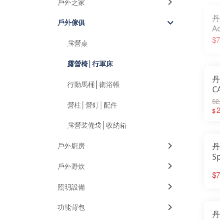
戶外之家
椅
丹
│
戶外傢俱
A
椅
$7
露營桌
｜
椅
露營椅│行軍床
椅
丹
行動馬桶│衛浴帳
C
椅
$2
營柱│營釘│配件
1
2
$
1
露營裝備袋│收納箱
折
戶外廚房
丹
S
戶外野炊
理
$7
於
照明設備
功能背包
丹