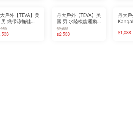
emirai
FE
鞋
鞋
ESKT 雪靴
Fe
ENO 美國
Fil
Easymain 衣力美
FI
FEUERHAND火手燈
大戶外【TEVA】美
丹大戶外【TEVA】美
丹大戶
FOX
Fenix 戰術照明
GE
Filter017
 男 織帶涼拖鞋
國 男 水陸機能運動
Kang
Gs
FIT維特
Go
FOX 40
V1150510 運動涼
涼鞋 TV1019234 鞋
NEO
Go
,050
$2,633
GERBER貝爾求生系列
G
$1,088
Gstove 柴爐
 雨鞋│水鞋│鞋子│
,533
子│涼鞋│休閒鞋│沙
2,533
(黑KK
GO
$
Go Sport 慶城戶外
He
GoPace山林者
閒鞋│沙灘鞋│織帶
灘鞋│織帶涼鞋水鞋
KK01
Ho
GUN多功能隨身包
I-
GOODGOODS
鞋
運動鞋
JI
Healthy Bag 寶背包
JE
Hot Camp 韓國露營
JU
I-M 防護用品
KA
JIALORNG嘉隆
KE
JETBeam 美國照明
KE
JUZCOOL艾比酷
Ki
KAZMI 韓國
Kl
KEY-BAK 美國鑰匙圈
KO
KEEN 護趾涼鞋
KO
KiteLamp汽化燈爐
Ke
KleanKanteen 水瓶
K2
KOMPERDELL登山杖
KA
KOVEA 韓國
LA
Kershaw刀具
La
K2 柯二
LA
KAMAKURA TENMAKU
LA
LAFUMA 法國
LE
Laken 西班牙水壺
LE
LASKO 美國
LE
LASTING 捷克
LI
LEATHERMAN工具鉗
Li
LED LENSER 德國
Lo
LEKI 德國登山杖
LO
LIGHT MY FIRE瑞典
LO
Litume 意都美
LO
Lodge 美國
LO
LOGOS 日本露營
LP
LOHA&CAMP 樂活不露
M
LOWA 專業登山鞋
ME
LOTUS BELLE 英國
MI