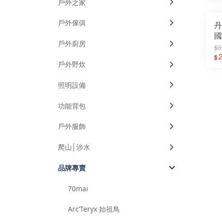
戶外之家
戶外傢俱
丹
國
戶外廚房
T
$3
鞋
2
$
戶外野炊
休
涼
照明設備
功能背包
戶外服飾
爬山│涉水
品牌專賣
70mai
Arc’Teryx 始祖鳥