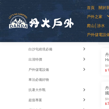
首頁
關於
購
戶外之家
退
常
防
登山用帳
爬山│涉水
露營帳篷
露營客廳帳
蚊帳│吊床
中高筒登
睡袋│毛毯
戶外儲電設
全部
低筒健行
睡墊│枕頭
篩
登山杖
車邊帳│車
襪子
車用床墊
移動式電源
越野跑鞋
風扇
運動涼鞋│
暖風扇│暖
水陸兩用
白沙屯繞境必備
綁腿│鞋墊
雪鞋
丹
雨鞋
出清特價
H
帶
$2
戶外儲電設備
T
1
$
拖
車泊必備好物
丹
抗暑大作戰
國 
女
$3
超值專案
T
3
$
休