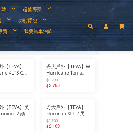
作戰
超值專案
專區
買一送一
備
功能背包
衣褲
中秋加碼特價
帽
超值出清商品
手套
超值促銷專區
兒童背包
補給專區
超值露營裝備
專賣
我要當車泊族
│瓦斯燈│汽化燈
30L以下背包
涼鞋
超值露營者品牌特賣
燈
30~45L中型背包
Wildland荒野2022春夏新品
零件專區
45L以上大型背包│登山背包
活動商品
mai
手電筒
登山背架
c’Teryx 始祖鳥
斜背包│胸前包│登山配件包
ISI城市綠洲
腰包│護照包│盥洗包
AM
防盜包
背包套
UNAS 歐都納
rrack 09 巴洛克零玖
ack Diamond 登山杖
FF 西班牙頭巾
外【TEVA】
丹大戶外【TEVA】W
llRock 韓國
mping Ace 野樂
ane XLT3 CT
Hurricane Terra
mging Bar 露營生活道具
mping Scape 韓國露營
機能運動涼鞋
Dacty交叉織帶磁扣
T 皮鞋皮靴
$3,280
ptain Stag 鹿牌
nvasCamp 鐘型帳篷
73723│涼鞋│
運動涼鞋
2,788
$
melBak美國水壺
C 風麋露
│運動鞋
TV1169431│涼鞋│
aco 涼鞋
ghlans 加拿大戶外
休閒鞋
leman 美國戶外
KT刀具
press Creek賽普勒斯
外【TEVA】美
丹大戶外【TEVA】
inook
RN TOUGH機能襪
mnium 2 護
Hurrican XLT 2 男款
uter 德國
 JAN 台灣製
涼鞋
水陸兩用運動涼鞋
H 敦華
$2,533
oFlow
19180│涼鞋│
1019234 峽谷圖騰藍
2,180
rai
$
KT 雪靴
│護指運動涼
橘 鞋子│涼鞋│休閒
O 美國
symain 衣力美