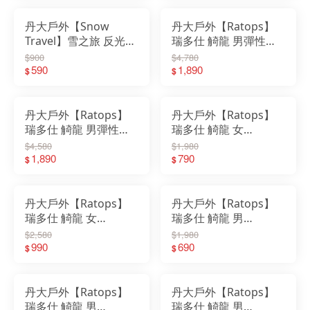
濕快乾
延展性高
丹大戶外【Snow
丹大戶外【Ratops】
Travel】雪之旅 反光輕
瑞多仕 觭龍 男彈性快
量透氣休閒棒球帽 AH-
乾長褲(一袋蓋一直袋)
$900
$4,780
34｜棒球帽｜休閒帽｜
590
｜長褲｜彈性｜
1,890
$
$
抗UV｜吸濕排汗｜輕
UPF50+｜吸濕快乾
量透氣
丹大戶外【Ratops】
丹大戶外【Ratops】
瑞多仕 觭龍 男彈性快
瑞多仕 觭龍 女
乾長褲(二側拉鍊口袋)
Coolmax 圓領(薄長袖)
$4,580
$1,980
｜長褲｜彈性｜
1,890
｜上衣｜衣服｜短袖｜
790
$
$
UPF50+｜吸濕快乾
圓領｜抗UV｜吸濕快
乾
丹大戶外【Ratops】
丹大戶外【Ratops】
瑞多仕 觭龍 女
瑞多仕 觭龍 男
Coolmax 翻領
Coolmax 圓領(爬線)｜
$2,580
$1,980
POLO(協配)｜上衣｜
990
上衣｜衣服｜短袖｜圓
690
$
$
衣服｜短袖｜吸濕快乾
領｜吸濕快乾｜
｜POLO衫
UPF30+
丹大戶外【Ratops】
丹大戶外【Ratops】
瑞多仕 觭龍 男
瑞多仕 觭龍 男