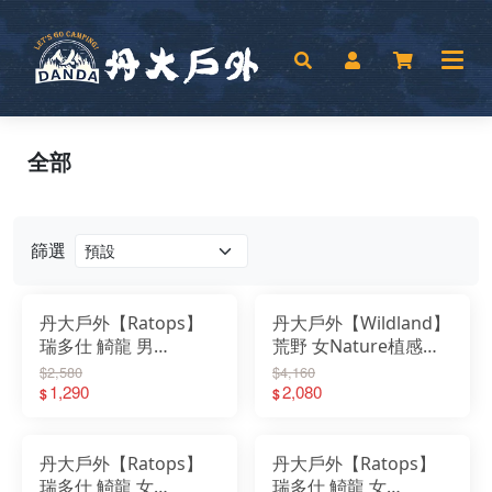
全部
篩選
丹大戶外【Ratops】
丹大戶外【Wildland】
瑞多仕 觭龍 男
荒野 女Nature植感印
Coolmax POLO衫｜上
花機能外套 0B51905｜
$2,580
$4,160
衣｜衣服｜短袖｜抗
1,290
外套｜快乾｜輕薄｜抗
2,080
$
$
UV｜吸濕快乾｜POLO
UV｜吸濕快乾
衫
丹大戶外【Ratops】
丹大戶外【Ratops】
瑞多仕 觭龍 女
瑞多仕 觭龍 女