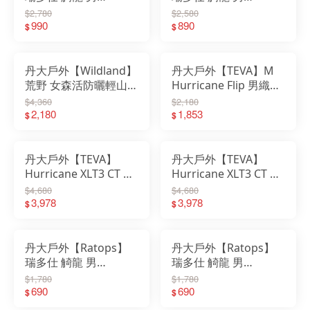
Coolmax 翻領
Coolmax POLO(門襟
$2,780
$2,580
POLO(拉鍊爬線)｜上
990
出芽)｜上衣｜衣服｜
890
$
$
衣｜衣服｜短袖｜吸濕
短袖｜吸濕快乾｜
快乾｜POLO衫
POLO衫
丹大戶外【Wildland】
丹大戶外【TEVA】M
荒野 女森活防曬輕山旅
Hurricane Flip 男織帶
蚊離機能外套 0B51901
運動拖鞋 TV1169492│
$4,360
$2,180
｜外套｜防蚊｜快乾｜
2,180
涼鞋│拖鞋│休閒鞋│運
1,853
$
$
輕薄｜抗UV｜吸濕快
動鞋
乾
丹大戶外【TEVA】
丹大戶外【TEVA】
Hurricane XLT3 CT 男
Hurricane XLT3 CT 女
護趾機能運動涼鞋
護趾機能運動涼鞋
$4,680
$4,680
TV1173721│涼鞋│休
3,978
TV1173723│涼鞋│休
3,978
$
$
閒鞋│運動鞋
閒鞋│運動鞋
丹大戶外【Ratops】
丹大戶外【Ratops】
瑞多仕 觭龍 男
瑞多仕 觭龍 男
Coolmax 圓領(爬線)
Coolmax 圓領(爬線)｜
$1,780
$1,780
DB-8991｜短袖｜上衣
690
短袖｜上衣｜快乾｜吸
690
$
$
｜快乾｜吸溼｜涼爽｜
溼｜涼爽｜圓領｜抗