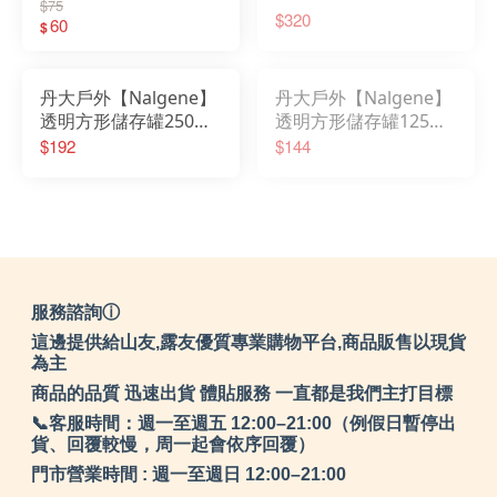
蓋 WF 水壺蓋│蓋子│喝
液體儲存罐/透明罐/多
$75
$320
水套片│寬口水壺│喝水
60
用途罐/廚房/露營
$
片│飲水孔
2015-0500
丹大戶外【Nalgene】
丹大戶外【Nalgene】
透明方形儲存罐250ml
透明方形儲存罐125ml
液體儲存罐/透明罐/多
液體儲存罐/透明罐/多
$192
$144
用途罐/廚房/露營
用途罐/廚房/露營
562015-0250
562015-0125
服務諮詢ⓘ
這邊提供給山友,露友優質專業購物平台,商品販售以現貨
為主
商品的品質 迅速出貨 體貼服務 一直都是我們主打目標
📞客服時間：週一至週五 12:00–21:00（例假日暫停出
貨、回覆較慢，周一起會依序回覆）
門市營業時間 : 週一至週日 12:00–21:00