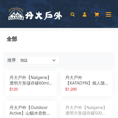
全部
排序
丹大戶外【Nalgene】
丹大戶外
透明方形儲存罐60ml
【KATADYN】個人隨
｜液體儲存罐｜透明罐
身濾水器濾芯
$120
$1,280
｜多用途罐｜廚房｜露
8019641│水壺│水袋│
營 562015-0060
濾芯│濾心│過濾器│濾
水器
丹大戶外【Outdoor
丹大戶外【Nalgene】
Active】山貓水壺飲水
透明方形儲存罐500ml