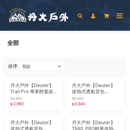
全部
排序
丹大戶外【Deuter】
丹大戶外【Deuter】
Trail Pro 專業輕量拔熱
拔熱式透氣背包
透氣健行登山背包36L
40+10L 3350122 長途
$4,950
$8,300
黑色 3441319｜健行包
3,960
登山包｜健行包｜登山
6,640
$
$
｜登山包
包｜後背包
丹大戶外【Deuter】
丹大戶外【Deuter】
拔熱式透氣背包
TRAIL PRO輕量拔熱透