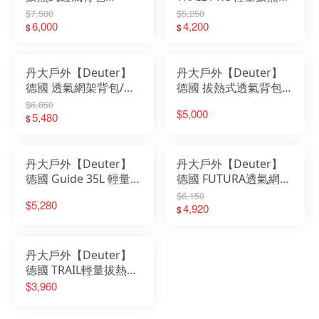
35+10SL 3350022 女
氣背包/登山背包30SL
$7,500
$5,250
性窄肩款 健行包｜登山
6,000
3441021 白錫藍/女性
4,200
$
$
包｜後背包
窄肩款 健行包
丹大戶外【Deuter】
丹大戶外【Deuter】
德國 透氣網架背包/健
德國 拔熱式透氣背包
行包40L 3401321｜後
女性窄肩款35+10SL 兩
$6,850
$5,000
背包｜登山包｜健行包
5,480
色 3340221 登山包│後
$
｜透氣背包
背包
丹大戶外【Deuter】
丹大戶外【Deuter】
德國 Guide 35L 輕量攀
德國 FUTURA透氣網架
登型背包 33573｜健行
背包32L/健行包
$6,150
$5,280
包｜登山包
3400821 後背包│登山
4,920
$
包│包包
丹大戶外【Deuter】
德國 TRAIL輕量拔熱透
氣背包/登山背包30L
$3,960
3440521三色可選