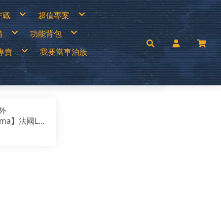
作戰
超值專案
專區
買一送一
備
功能背包
衣褲
中秋加碼特價
帽
超值出清商品
手套
超值促銷專區
兒童背包
補給專區
超值露營裝備
專賣
我要當車泊族
│瓦斯燈│汽化燈
30L以下背包
涼鞋
超值露營者品牌特賣
燈
30~45L中型背包
Wildland荒野2022春夏新品
零件專區
45L以上大型背包│登山背包
活動商品
mai
手電筒
登山背架
c’Teryx 始祖鳥
斜背包│胸前包│登山配件包
ISI城市綠洲
腰包│護照包│盥洗包
AM
防盜包
背包套
UNAS 歐都納
rrack 09 巴洛克零玖
ack Diamond 登山杖
FF 西班牙頭巾
外
llRock 韓國
mping Ace 野樂
uma】法國LD
mging Bar 露營生活道具
mping Scape 韓國露營
ho Zip女性輕
T 皮鞋皮靴
ptain Stag 鹿牌
nvasCamp 鐘型帳篷
條紋配色保暖
melBak美國水壺
C 風麋露
V8451-5603
aco 涼鞋
ghlans 加拿大戶外
紫
leman 美國戶外
KT刀具
press Creek賽普勒斯
inook
RN TOUGH機能襪
uter 德國
 JAN 台灣製
H 敦華
oFlow
rai
KT 雪靴
O 美國
symain 衣力美