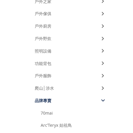
戶外之家
戶外傢俱
戶外廚房
戶外野炊
照明設備
功能背包
戶外服飾
爬山│涉水
品牌專賣
70mai
Arc’Teryx 始祖鳥