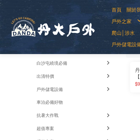
首頁
關於
購
戶外之家
退
常
防
登山用帳
爬山│涉水
露營帳篷
露營客廳帳
蚊帳│吊床
中高筒登
睡袋│毛毯
戶外儲電設
全部
低筒健行
睡墊│枕頭
篩
登山杖
車邊帳│車
襪子
車用床墊
移動式電源
越野跑鞋
風扇
運動涼鞋│
暖風扇│暖
水陸兩用
白沙屯繞境必備
綁腿│鞋墊
雪鞋
丹
雨鞋
出清特價
【
L
$9
戶外儲電設備
J
登
車泊必備好物
│
抗暑大作戰
超值專案