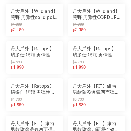
丹大戶外【Wildland】
丹大戶外【Wildland】
荒野 男彈性solid point
荒野 男彈性CORDURA
山系機能褲 0B51318｜
四季機能褲 0B51310｜
$4,360
$4,760
吸濕快乾｜雙向彈性｜
2,180
機能褲｜防潑水｜雙向
2,380
$
$
UPF50
彈性｜抗撕裂性
丹大戶外【Ratops】
丹大戶外【Ratops】
瑞多仕 觭龍 男彈性快
瑞多仕 觭龍 男彈性快
乾長褲(基本款) DA-
乾長褲(側斜貼袋) DA-
$4,580
$4,780
3444 深藍灰色｜快乾
1,890
3442 金屬灰色｜快乾
1,890
$
$
｜彈性｜長褲｜抗UV
｜彈性｜長褲｜抗UV
丹大戶外【Ratops】
丹大戶外【FIT】維特
瑞多仕 觭龍 男彈性快
男款防潑透氣四面彈性
乾長褲(側斜貼袋) DA-
修身褲 QS1804｜長褲
$4,780
$3,760
3440 罌粟仔灰色｜快
1,890
｜彈性｜防潑水｜機能
1,880
$
$
乾｜彈性｜長褲｜抗
褲｜四面彈性｜休閒長
UV
褲
丹大戶外【FIT】維特
丹大戶外【FIT】維特
男款防潑透氣四面彈性
男款防潑四面彈性修身