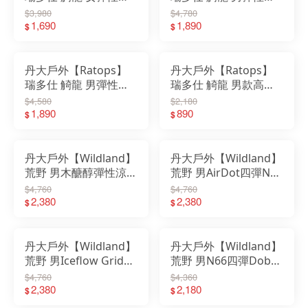
乾長褲(前貼袋)｜褲子
乾長褲(一袋蓋一直袋)
$3,980
$4,780
｜長褲｜彈性｜
1,690
｜長褲｜彈性｜
1,890
$
$
UPF50+｜吸濕快乾｜
UPF50+｜吸濕快乾
延展性高
丹大戶外【Ratops】
丹大戶外【Ratops】
瑞多仕 觭龍 男彈性快
瑞多仕 觭龍 男款高彈
乾長褲(二側拉鍊口袋)
力壓縮緊身褲 DB-1770
$4,580
$2,180
｜長褲｜彈性｜
1,890
｜彈性｜緊身褲｜運動
890
$
$
UPF50+｜吸濕快乾
褲｜柔軟親膚｜高延展
性
丹大戶外【Wildland】
丹大戶外【Wildland】
荒野 男木醣醇彈性涼感
荒野 男AirDot四彈N66
輕量貼袋褲 0B51332｜
抗黏機能褲 0B51330｜
$4,760
$4,760
長褲｜機能褲｜抗UV
2,380
機能褲｜防潑水｜抗
2,380
$
$
｜四向彈性｜吸濕排汗
UV｜四向彈性
丹大戶外【Wildland】
丹大戶外【Wildland】
荒野 男Iceflow Grid四
荒野 男N66四彈Dobby
彈簡約機能褲 0B51352
山旅寬直筒褲 0B51320
$4,760
$4,360
｜機能褲｜防潑水｜四
2,380
｜防潑水｜四向彈性｜
2,180
$
$
向彈性
UPF50+