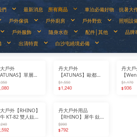
我們
最新消息
所有商品
車泊必備好物
抗暑大
物說明
白沙屯繞境必備
涼爽
戶外傢俱
戶外廚房
戶外野炊
照明設
換貨說明
出清特價
防曬
見問答
戶外儲電設備
遮陽
詐騙說明
車泊必備好物
防曬
篷
露營桌
露營卡式爐│登山爐│雙口爐
烤肉架│焚火台
LED燈
抗暑大作戰
水分
戶外服飾
隨身水壺
配件│其他
品牌
露營椅│行軍床
行動廚房│櫥櫃
柴爐│柴爐配件
煤油燈
超值專案
休閒
│天幕
行動馬桶│衛浴帳
戶外餐具│碗盤│杯子
野炊配件
露營
戶外之家
營柱│營釘│配件
鋁合金炊鍋具
燈具
戶外傢俱
山鞋
春夏服飾
運動水壺
戶外刀具
70
│露宿袋
露營裝備袋│收納箱
鈦合金炊鍋具
頭燈│
備
出清特賣
白沙屯繞境必備
戶外廚房
鞋
秋冬服飾
保溫瓶│保溫壺
扣環│束物帶
Ar
│野餐墊│行軍床
不鏽鋼鍋具
戶外野炊
選
運動內衣褲
水袋
修補工具
AD
尾帳
琺瑯鍋具
照明設備
透氣雨衣褲
水壺配件
急難救助│身體防護
AD
鑄鐵荷蘭鍋│煎盤
保暖衣1000(含)以下
買一送一
70mai
露營卡式爐│登山爐│雙口爐
兒童背包
登山用帳篷
LED燈
移動式電源&太陽能板
露營桌
戶外刀具
烤肉架│焚火台
春夏服飾
中高筒登山鞋
運動水壺
涼爽專區
繞境必備品
功能背包
&太陽能板
出清特價
繞境必備品
頭巾
Atc
咖啡壺│茶壺
保暖衣1680(含)以下
中秋加碼特價
Arc’Teryx 始祖鳥
行動廚房│櫥櫃
30L以下背包
露營帳篷
煤油燈│瓦斯燈│汽化燈
露營椅│行軍床
扣環│束物帶
柴爐│柴爐配件
秋冬服飾
低筒健行鞋
保溫瓶│保溫壺
防曬衣褲
戶外服飾
保暖衣1000(含)以下
拖鞋
帽子
AT
爐
擋風板│爐具配件
防風外套5折起
超值出清商品
ADISI城市綠洲
戶外餐具│碗盤│杯子
30~45L中型背包
露營客廳帳│天幕
露營燈
行動馬桶│衛浴帳
修補工具
野炊配件
運動內衣褲
登山杖
水袋
遮陽帽
爬山│涉水
保暖衣1680(含)以下
鞋
手套
Ba
高山瓦斯罐│卡式瓦斯罐
野炊餐具特價
超值促銷專區
ADAM
鋁合金炊鍋具
45L以上大型背包│登山背包
蚊帳│吊床
燈具零件專區
營柱│營釘│配件
急難救助│身體防護
透氣雨衣褲
襪子
水壺配件
防曬手套
品牌專賣
防風外套5折起
袖套
Bl
露營冰箱│儲水桶
【MoonStar】登山鞋一律95折
超值露營裝備
Atc
鈦合金炊鍋具
登山背架
睡袋│毛毯│露宿袋
頭燈│手電筒
露營裝備袋│收納箱
頭巾
越野跑鞋
水分補給專區
隨身水壺
野炊餐具特價
腰帶│運動毛巾
BU
【MERRELL】登山鞋零碼6折
超值露營者品牌特賣
ATUNAS 歐都納
不鏽鋼鍋具
斜背包│胸前包│登山配件包
睡墊│枕頭│野餐墊│行軍床
帽子
運動涼鞋│拖鞋
休閒涼鞋
配件│其他
大戶外
丹大戶外
丹大戶
【MoonStar】登山鞋一律95折
登山壓縮褲
Be
【Camping Scape】收納袋出清特價
Wildland荒野2022春夏新品
Barrack 09 巴洛克零玖
琺瑯鍋具
腰包│護照包│盥洗包
車邊帳│車尾帳
手套
水陸兩用鞋
【MERRELL】登山鞋零碼6折
童裝專區
Ca
【mont-bell】羽絨外套6折
活動商品
Black Diamond 登山杖
鑄鐵荷蘭鍋│煎盤
防盜包
車用床墊
袖套
綁腿│鞋墊
男排汗快乾上衣
防曬手套
夏季排汗系列
男保暖上衣
抗UV遮陽帽
ATUNAS】單層鈦
【ATUNAS】歐都納
【Wen
【Camping Scape】收納袋出清特價
墨鏡│雪鏡
Ca
【EasyMain】服飾一律95折
BUFF 西班牙頭巾
咖啡壺│茶壺
背包套
風扇
腰帶│運動毛巾
雪鞋
女排汗快乾上衣
保暖手套│防風防水手套
冬季保暖系列
女保暖上衣
保暖帽│圍巾
【mont-bell】羽絨外套6折
Ca
【ATUNAS】換季出清8折
BellRock 韓國
擋風板│爐具配件
暖風扇│暖爐
登山壓縮褲
雨鞋
男排汗快乾長褲
男保暖長褲
人杯(附杯蓋)單入
折疊式把手鈦套鍋組
專利 
【EasyMain】服飾一律95折
CA
,350
$1,550
$1,170
【ATUNAS】服飾一律85折
Camping Ace 野樂
高山瓦斯罐│卡式瓦斯罐
童裝專區
女排汗快乾長褲
女保暖長褲
【ATUNAS】換季出清8折
Ca
男排汗快乾上衣
防曬手套
夏季排汗系列
男保暖上衣
抗UV遮陽帽
【Wildland】服飾一律9折
Camging Bar 露營生活道具
露營冰箱│儲水桶
墨鏡│雪鏡
男排汗快乾短褲│七分褲
男保暖外套
【ATUNAS】服飾一律85折
Ca
50ML A2KTCC02N
,080
(700ML+350ML)A2ACBB11N
1,240
具/折
936
女排汗快乾上衣
保暖手套│防風防水手套
冬季保暖系列
女保暖上衣
保暖帽│圍巾
$
$
【Deuter】背包一律8折
Camping Scape 韓國露營
女排汗快乾短褲│七分褲
女保暖外套
【Wildland】服飾一律9折
Ca
男排汗快乾長褲
男保暖長褲
【Coleman】&【Captain Stag】露營用品出
CAT 皮鞋皮靴
男女防曬外套
【Deuter】背包一律8折
清特價
CE
女排汗快乾長褲
女保暖長褲
杯子｜環保無毒｜
環保無毒｜輕量耐用
野炊/
Captain Stag 鹿牌
機能背心
【Coleman】&【Captain Stag】露營用品出
【LOGOS】露營用品出清特價
Ch
男排汗快乾短褲│七分褲
男保暖外套
CanvasCamp 鐘型帳篷
清特價
Co
女排汗快乾短褲│七分褲
女保暖外套
量耐用｜登山露營
｜登山
ST-200
CamelBak美國水壺
【LOGOS】露營用品出清特價
Co
男女防曬外套
CEC 風麋露
CR
機能背心
Chaco 涼鞋
Cy
Coghlans 加拿大戶外
大戶外【RHINO】
丹大戶外用品
Ch
Coleman 美國戶外
DA
CRKT刀具
牛 KT-82 雙人鈦合
【RHINO】犀牛 鈦
De
Cypress Creek賽普勒斯
DI
Chinook
套鍋 套鍋│調理鍋
合金餐盤 KT-28
D&
,240
$990
DARN TOUGH機能襪
Ec
Deuter 德國
碗│鍋具│湯鍋
,592
792
emi
$
DI JAN 台灣製
ES
D&H 敦華
EN
EcoFlow
Ea