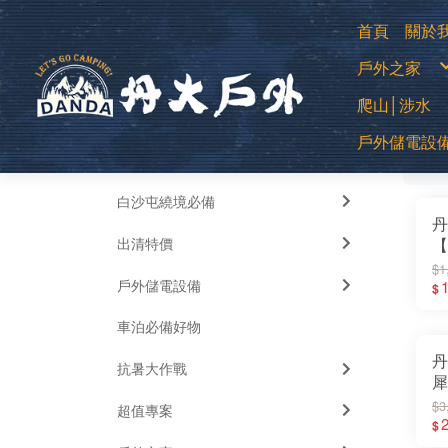
首頁
關於
購
戶外之家
退
常
防
登山用帳
爬山│涉水
露營帳篷
露營客廳帳
蚊帳│吊床
中高筒登
睡袋│毛毯
戶外儲電設
全部
低筒健行
睡墊│枕頭
篩
登山杖
車邊帳│車
襪子
車用床墊
移動式電源
越野跑鞋
風扇
運動涼鞋│
暖風扇│暖
水陸兩用
白沙屯繞境必備
綁腿│鞋墊
雪鞋
丹
雨鞋
出清特價
【
個
$1
戶外儲電設備
7
1
$
｜
車泊必備好物
輕
丹
抗暑大作戰
犀
金
$3
超值專案
│
2
$