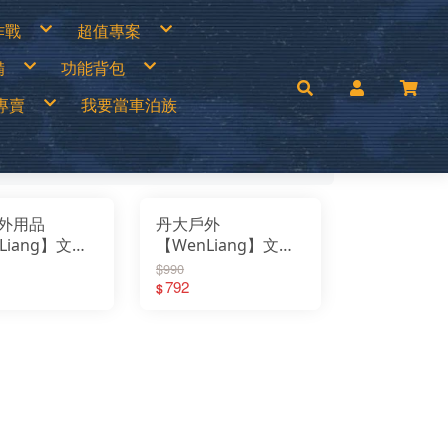
作戰
超值專案
專區
買一送一
備
功能背包
衣褲
中秋加碼特價
帽
超值出清商品
手套
超值促銷專區
兒童背包
補給專區
超值露營裝備
專賣
我要當車泊族
│瓦斯燈│汽化燈
30L以下背包
涼鞋
超值露營者品牌特賣
燈
30~45L中型背包
Wildland荒野2022春夏新品
零件專區
45L以上大型背包│登山背包
活動商品
mai
手電筒
登山背架
c’Teryx 始祖鳥
斜背包│胸前包│登山配件包
ISI城市綠洲
腰包│護照包│盥洗包
AM
防盜包
背包套
UNAS 歐都納
rrack 09 巴洛克零玖
ack Diamond 登山杖
FF 西班牙頭巾
外用品
丹大戶外
llRock 韓國
mping Ace 野樂
Liang】文樑
【WenLiang】文樑
mging Bar 露營生活道具
mping Scape 韓國露營
鈦碗/攜帶型炊
專利 鈦碗/攜帶型炊
T 皮鞋皮靴
$990
ptain Stag 鹿牌
nvasCamp 鐘型帳篷
疊式手把/餐具/
具/折疊式手把/餐具/
792
$
melBak美國水壺
C 風麋露
露營/台灣製
野炊/露營/台灣製
aco 涼鞋
ghlans 加拿大戶外
8
ST-2007
leman 美國戶外
KT刀具
press Creek賽普勒斯
inook
RN TOUGH機能襪
uter 德國
 JAN 台灣製
H 敦華
oFlow
rai
KT 雪靴
O 美國
symain 衣力美