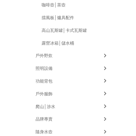
咖啡壺│茶壺
擋風板│爐具配件
高山瓦斯罐│卡式瓦斯罐
露營冰箱│儲水桶
戶外野炊
照明設備
功能背包
戶外服飾
爬山│涉水
品牌專賣
隨身水壺