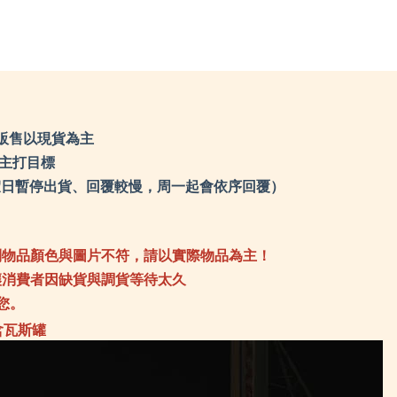
Sprayway 英國
TK
SRM knives 刀具
the
Soundsgood 松十古
Tr
TEVA 多功能鞋
Tr
TKS 迪克斯
Tr
the earth
UN
Traser 瑞士精品軍錶
Va
Travelon 美國防盜包
Wa
Truvii 台灣品牌
Wa
UNIFLAME 日本
We
Vanlife taiwan 生活美學
We
Walkplus 織步加
Wh
Waterbox 美國水壺
Wi
WenLiang 文樑
Wi
Wenger瑞士
Wo
WholeEarth
販售以現貨為主
ZA
WildFun 野放
Za
Wildland台灣荒野
Za
們主打目標
Woosah 有鬆
ZI
ZABWAY 台灣
LU
Zamberlan 義大利
0（例假日暫停出貨、回覆較慢，周一起會依序回覆）
Zaxy 涼鞋
ZIPPO精緻配件
LUYING 森之露
到物品顏色與圖片不符，請以實際物品為主！
讓消費者因缺貨與調貨等待太久
您。
含瓦斯罐