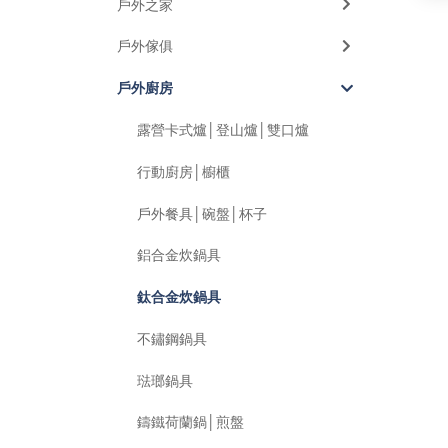
戶外之家
戶外傢俱
戶外廚房
露營卡式爐│登山爐│雙口爐
行動廚房│櫥櫃
戶外餐具│碗盤│杯子
鋁合金炊鍋具
鈦合金炊鍋具
不鏽鋼鍋具
琺瑯鍋具
鑄鐵荷蘭鍋│煎盤