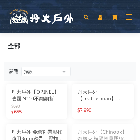
全部
篩選
丹大戶外【OPINEL】
丹大戶外
法國 N°10不鏽鋼折刀-
【Leatherman】
櫸木刀柄 000517｜折
CHARGE TTi 工具鉗
$690
$7,990
刀｜折疊刀｜瑞士刀｜
655
#830723 (尼龍套)│剪
$
不鏽鋼刀｜複合刀具
刀│尖嘴鉗│開瓶器│螺
絲起子
丹大戶外 免綁鞋帶壓扣
丹大戶外【Chinook】
適用3mm鞋帶｜壓扣
奇努克 極限輕量壓縮袋