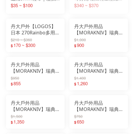
｜繩扣｜鞋扣｜鬆緊扣
S/M｜輕量｜耐磨｜可
$35 ~ $100
$340 ~ $370
｜彈簧扣｜伸縮扣｜鞋
機洗｜可烘乾｜防潑水
帶扣｜懶人扣｜免綁鞋
｜壓縮袋｜睡袋配件
帶｜懶人小物
丹大戶外【LOGOS】
丹大戶外用品
日本 270Rainbo多用途
【MORAKNIV】瑞典
繩帶 2入優惠價
多功能不銹鋼厚刃直刀
$210 ~ $360
$1,000
72685206 │繩環│繩帶
170 ~ $300
Companion
900
$
$
│綁帶│救命繩
HeavyDuty (S) 戶外刀
│野外
丹大戶外用品
丹大戶外用品
【MORAKNIV】瑞典
【MORAKNIV】瑞典
短直刀輕型Eldris
短直刀Eldris (S) 刀│戶
$950
$1,400
LightDuty™ (S) 刀│戶
855
外刀│野外│登山│休閒
1,260
$
$
外刀│野外│露營│登山
│露營
丹大戶外用品
丹大戶外用品
【MORAKNIV】瑞典
【MORAKNIV】瑞典
多功能不銹鋼直刀含打
多功能不銹鋼直刀
$1,500
$750
火石 Companion
1,350
Companion (S) 刀│戶
650
$
$
Spark (S) 戶外刀│野外
外刀│野外│登山│休閒