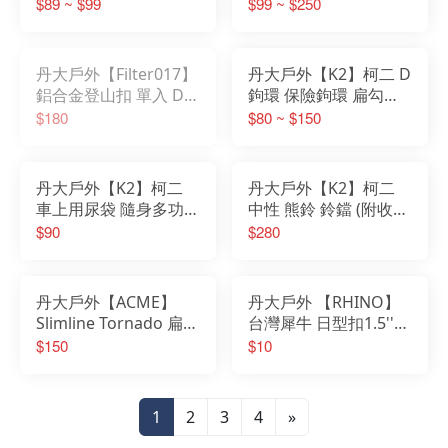
多功能登山扣│登山│工
風/夜光/浪漫寵物/軍風
$89 ~ $99
$99 ~ $250
業風│鑰匙圈│D型扣│
蹦蹦│徽章│臂章│布章
登山扣
│魔鬼氈│刺繡布章
丹大戶外【Filter017】
丹大戶外【K2】柯二 D
鋁合金登山扣 單入 D釦
鉤環 保險鉤環 扁勾環
│露營扣環│戶外扣環│
顏色隨機 D型扣│登山
$180
$80 ~ $150
扣環│D扣│掛釦
扣環│運動扣環│D扣
丹大戶外【K2】柯二
丹大戶外【K2】柯二
車上用尿袋 隨身多功能
中性 熊鈴 鈴鐺 (附收納
尿袋 K2-0013 尿壺｜男
網袋) K2-0022 顏色隨
$90
$280
女老少皆可｜隨身尿袋
機 警示鈴｜求救鈴｜阻
嚇鈴｜野外鈴｜通知熊
丹大戶外【ACME】
丹大戶外 【RHINO】
Slimline Tornado 扁形
台灣犀牛 日型扣1.5''/
高音哨 英國製 8色 636
背包扣/調整扣/微調扣/
$150
$10
救難哨｜哨子｜口哨
織帶扣 1616
1
2
3
4
»