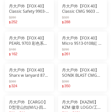
│露營
丹大戶外【FOX 40】
丹大戶外【FOX 40】
Classic Safety 9903-
Classic CMG 9603 彩
0008黑 高音哨(附繫繩)
色系列高音哨(附繫繩)
$280
$320
｜救難哨｜哨子｜口哨
252
｜救難哨｜哨子｜口哨
288
$
$
｜高音哨
丹大戶外【FOX 40】
丹大戶外【FOX 40】
PEARL 9703 彩色系列
Micro 9513-0108紅 生
低音哨(附繫繩)｜救難
命安全爆音哨(附繫繩)
$180
$290
哨｜哨子｜口哨｜低音
162
｜高音哨｜救難哨｜哨
261
$
$
哨
子｜口哨
丹大戶外【FOX 40】
丹大戶外【FOX 40】
Sharx w lanyard 8703
SONIK BLAST CMG
高音哨(附繫繩)｜哨子
9203-0208黃色 高音哨
$360
$390
｜口哨｜高音哨｜救難
324
(附繫繩) 救難哨｜哨子
350
$
$
哨｜急難救助
｜口哨
丹大戶外 【CARGO】
丹大戶外【KAZMI】
D型登山扣(M/L)-四色
KZM 徽章 LOGO/工業