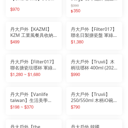
層鋼杯 400ml
条不鏽鋼杯210ml M-
$390
$970
U666289│露營│野營│
5515｜湯杯｜茶杯｜酒
350
$
鋼杯│不鏽鋼│雙層鋼杯
杯｜水杯｜鋼杯
丹大戶外【KAZMI】
丹大戶外【Filter017】
KZM 工業風餐具收納
聯名日製搪瓷盤 軍綠/
袋 K23T3B02│餐盒│餐
卡其 盤子│餐盤│餐具│
$499
$1,380
袋│餐具│袋子│收納袋
點心盤│碗盤│菜盤
│收納盒│餐具收納盒
丹大戶外【Filter017】
丹大戶外【Truvii】木
聯名搪瓷琺瑯杯 軍綠/
柄琺瑯杯 400ml (2022
卡其 240ml/360ml 杯
聖誕精靈變色杯) 聖誕
$1,280 ~ $1,680
$990
子│咖啡杯│茶杯│餐具
節 杯子│馬克杯│茶杯│
│茶壺│馬克杯
咖啡杯│杯具
丹大戶外【Vanlife
丹大戶外【Truvii】
taiwan】生活美學
250/550ml 木柄iO碗
25cm、20cm、13cm
藏青/叢林/沙漠 碗│餐
$198 ~ $370
$790
日式餐桌美學實木食
具│麵碗│飯碗│戶外碗
器/實木木餐盤 盤子
│不鏽鋼碗
丹大戶外【the
丹大戶外 韓國