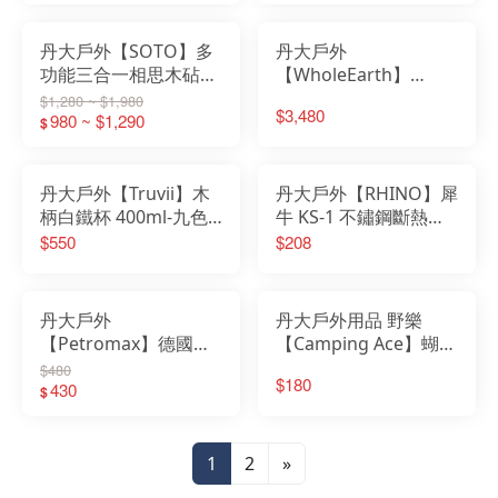
│304│不鏽鋼鍋│不鏽
鋼碗
丹大戶外【SOTO】多
丹大戶外
功能三合一相思木砧板
【WholeEarth】
ST-6501 砧板｜料理砧
COOK PACK 烹調器具
$1,280 ~ $1,980
$3,480
｜菜板｜切菜板｜木板
980 ~ $1,290
組合 軍綠色
$
｜覘板
WE2MDJ31OL 廚具｜
餐具｜剪刀｜菜刀
丹大戶外【Truvii】木
丹大戶外【RHINO】犀
柄白鐵杯 400ml-九色
牛 KS-1 不鏽鋼斷熱杯│
杯子│茶杯│水杯│咖啡
露營杯│馬克杯│不鏽鋼
$550
$208
杯│馬克杯│露營杯
杯
丹大戶外
丹大戶外用品 野樂
【Petromax】德國
【Camping Ace】蝴蝶
ENAMEL MUG 琺瑯咖
手把輕量型不繡鋼碗
$480
$180
啡杯/琺瑯杯 黑/白 px-
430
700ml 登山露營輕量必
$
mug-s/px-mug-w
備ARC-1562
1
2
»