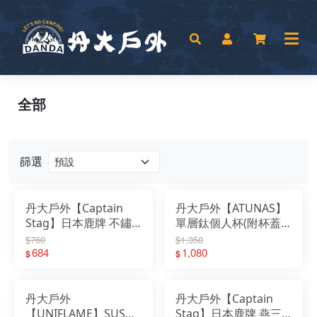
全部
篩選
丹大戶外【Captain
丹大戶外【ATUNAS】
Stag】日本鹿牌 不鏽
單層鈦個人杯(附杯蓋)
鋼提耳碗 320ml (綠)
單入 750ML
$760
$1,350
UH-13｜個人碗｜登山
684
A2KTCC02N｜杯子｜
1,080
$
$
碗｜戶外碗
環保無毒｜輕量耐用｜
登山露營
丹大戶外
丹大戶外【Captain
【UNIFLAME】SUS雙
Stag】日本鹿牌 燕三